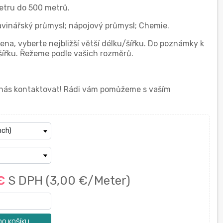
etru do 500 metrů.
travinářský průmysl; nápojový průmysl; Chemie.
na, vyberte nejbližší větší délku/šířku. Do poznámky k
ířku. Řežeme podle vašich rozměrů.
í nás kontaktovat! Rádi vám pomůžeme s vaším
 €
S DPH
(3,00 €/Meter)
DO KOŠÍKU