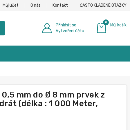
Můj účet
O nás
Kontakt
ČASTO KLADENÉ OTÁZKY
0
Přihlásit se
Můj košík
h
Vytvoření účtu
0,00 €
Ø 0,5 mm do Ø 8 mm prvek z
drát (délka : 1 000 Meter,