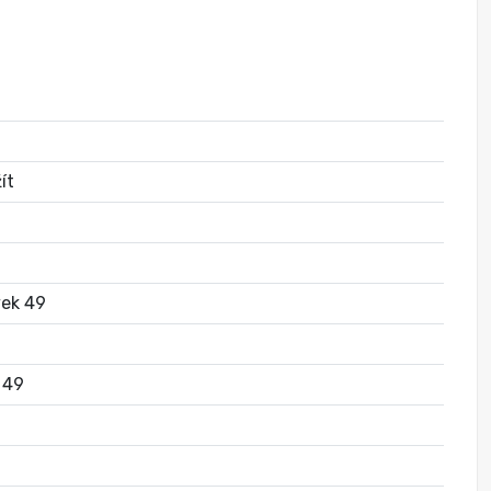
ít
vek 49
, 49