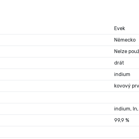
Evek
Německo
Nelze použ
drát
indium
kovový pr
indium, In
99,9 %