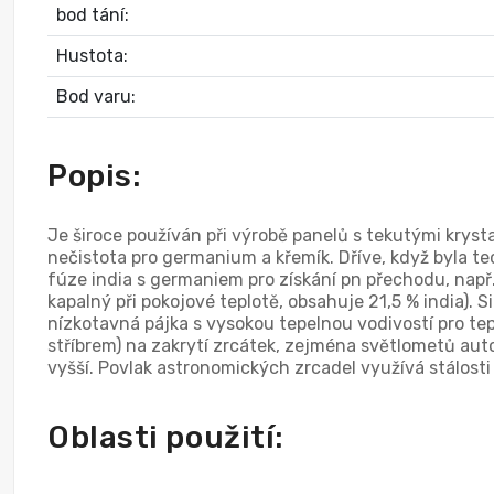
bod tání:
Hustota:
Bod varu:
Popis:
Je široce používán při výrobě panelů s tekutými kryst
nečistota pro germanium a křemík. Dříve, když byla te
fúze india s germaniem pro získání pn přechodu, např. u
kapalný při pokojové teplotě, obsahuje 21,5 % india).
nízkotavná pájka s vysokou tepelnou vodivostí pro te
stříbrem) na zakrytí zrcátek, zejména světlometů auto
vyšší. Povlak astronomických zrcadel využívá stálosti o
Oblasti použití: