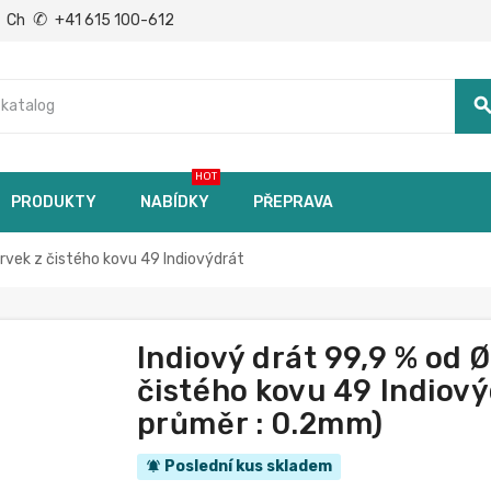
✆
Ch
+41 615 100-612
searc
HOT
PRODUKTY
NABÍDKY
PŘEPRAVA
rvek z čistého kovu 49 Indiovýdrát
Indiový drát 99,9 % od 
čistého kovu 49 Indiový
průměr : 0.2mm)
Poslední kus skladem
notifications_active