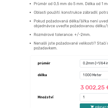
Průměr od 0,5 mm do 5 mm. Délka od 1 m
Oblasti použití: konstrukce zábradlí; po
Pokud požadovaná délka/šířka není uvede
objednávce uveďte požadovanou délku/š
Rozměrové tolerance: +/-2mm.
Nenašli jste požadované velikosti? Stač
požadavkem.
průměr
délka
3 002,25
Množství
shopping_cart
PŘIDAT 