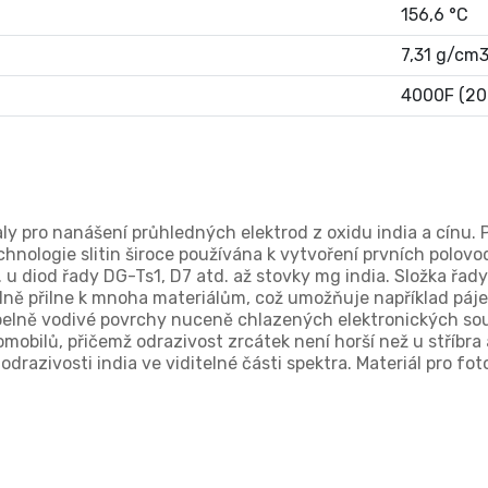
156,6 °C
7,31 g/cm3
4000F (20
aly pro nanášení průhledných elektrod z oxidu india a cínu. 
chnologie slitin široce používána k vytvoření prvních polov
 diod řady DG-Ts1, D7 atd. až stovky mg india. Složka řady n
 Silně přilne k mnoha materiálům, což umožňuje například páj
pelně vodivé povrchy nuceně chlazených elektronických souč
mobilů, přičemž odrazivost zrcátek není horší než u stříbra
drazivosti india ve viditelné části spektra. Materiál pro fo