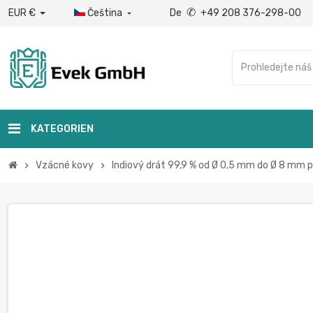
✆
EUR €
Čeština
De
+49 208 376-298-00

KATEGORIEN
Vzácné kovy
Indiový drát 99,9 % od Ø 0,5 mm do Ø 8 mm p
chevron_right
chevron_right