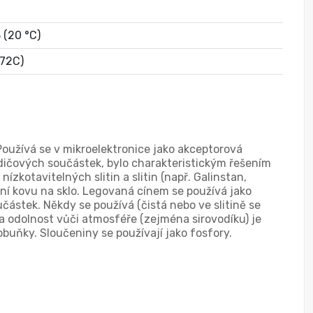
 (20 °C)
72C)
Používá se v mikroelektronice jako akceptorová
odičových součástek, bylo charakteristickým řešením
ízkotavitelných slitin a slitin (např. Galinstan,
ení kovu na sklo. Legovaná cínem se používá jako
ástek. Někdy se používá (čistá nebo ve slitině se
 a odolnost vůči atmosféře (zejména sirovodíku) je
tobuňky. Sloučeniny se používají jako fosfory.