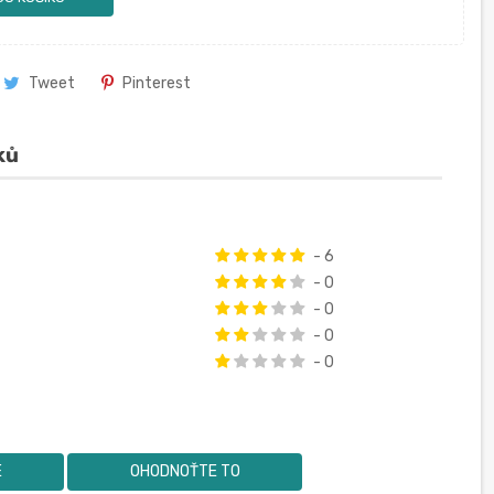
Tweet
Pinterest
ků
- 6
- 0
- 0
- 0
- 0
E
OHODNOŤTE TO