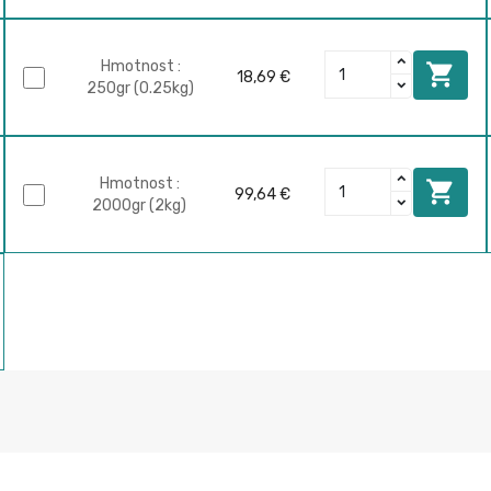
Hmotnost :

18,69 €
250gr (0.25kg)
Hmotnost :

99,64 €
2000gr (2kg)