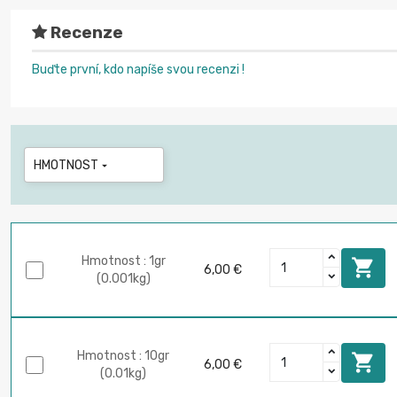
Recenze
Buďte první, kdo napíše svou recenzi !
HMOTNOST

Hmotnost : 1gr

6,00 €
(0.001kg)
Hmotnost : 10gr

6,00 €
(0.01kg)