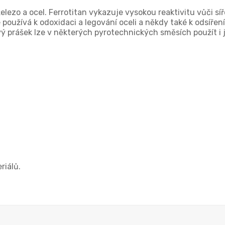
 železo a ocel. Ferrotitan vykazuje vysokou reaktivitu vůči sí
 používá k odoxidaci a legování oceli a někdy také k odsíření 
vý prášek lze v některých pyrotechnických směsích použít i j
riálů.