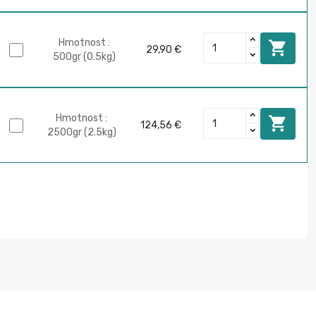
Hmotnost :

29,90 €
500gr (0.5kg)
Hmotnost :

124,56 €
2500gr (2.5kg)