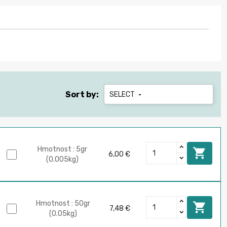
Sort by:
SELECT

Hmotnost : 5gr

6,00 €
(0.005kg)
Hmotnost : 50gr

7,48 €
(0.05kg)