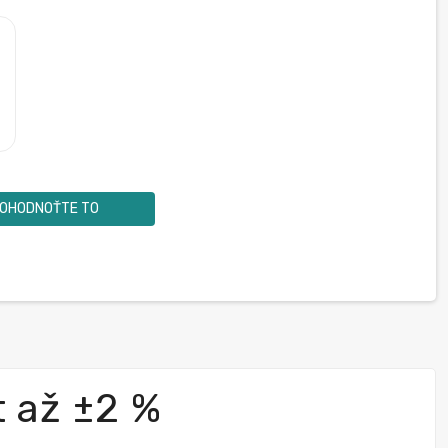
OHODNOŤTE TO
 až ±2 %