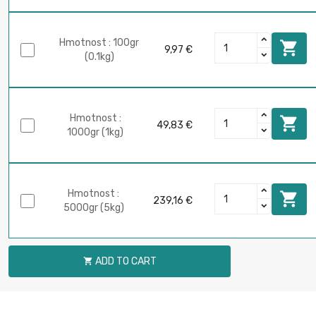
Hmotnost : 100gr

9,97 €
(0.1kg)
Hmotnost :

49,83 €
1000gr (1kg)
Hmotnost :

239,16 €
5000gr (5kg)
ADD TO CART
