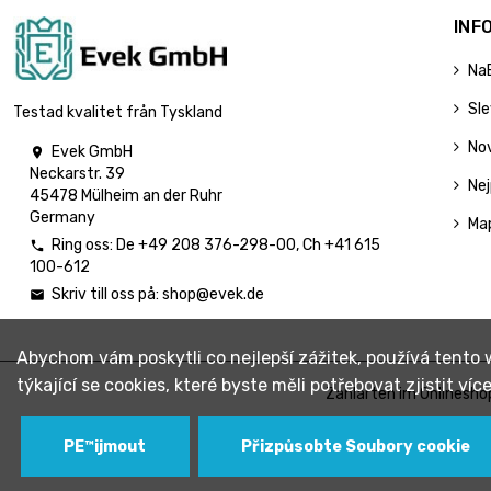
INF
Na
Sl
Testad kvalitet från Tyskland
No
Evek GmbH

Neckarstr. 39
Nej
45478 Mülheim an der Ruhr
Germany
Ma
Ring oss:
De
+49 208 376-298-00
, Ch
+41 615

100-612
Skriv till oss på:
shop@evek.de

Abychom vám poskytli co nejlepší zážitek, používá tento
týkající se cookies, které byste měli potřebovat zjistit ví
Zahlarten im Onlinesho
PЕ™ijmout
Přizpůsobte Soubory cookie