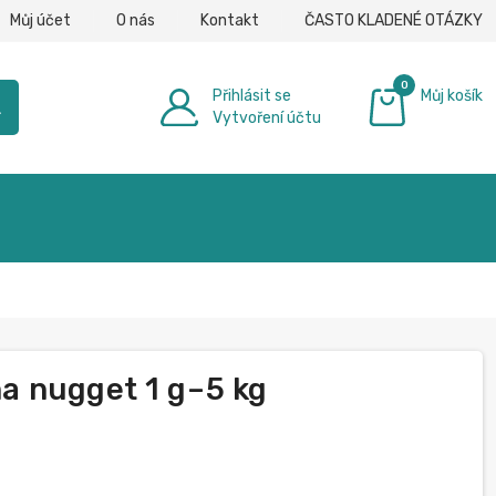
Můj účet
O nás
Kontakt
ČASTO KLADENÉ OTÁZKY
0
Přihlásit se
Můj košík
h
Vytvoření účtu
0,00 €
na nugget 1 g–5 kg