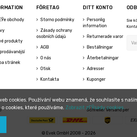
ORMATION
FÖRETAG
DITT KONTO
ODB
ЕЎe obchody
Storno podmínky
Personlig
Sie k
information
Konta
evy
Zásady ochrany
osobních údajů
Returnerade varor
vé produkty
AGB
Beställningar
prodávanější
O nás
Återbetalningar
pa stránek
Otisk
Adresser
Kontakta
Kuponger
 web cookies. Používání webu znamená, že souhlasíte s naší
ce o cookies, které používáme.
Zobrazit zГЎsady cookies.
p
Schneller Versand per
© Evek GmbH 2008 - 2026