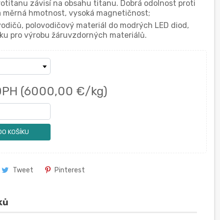
rotitanu závisí na obsahu titanu. Dobrá odolnost proti
oká měrná hmotnost, vysoká magnetičnost;
ovodičů, polovodičový materiál do modrých LED diod,
emíku pro výrobu žáruvzdorných materiálů.
DPH
(6000,00 €/kg)
DO KOŠÍKU
Tweet
Pinterest
ků