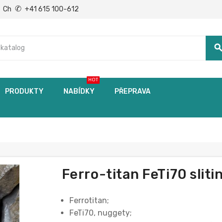
✆
Ch
+41 615 100-612
searc
HOT
PRODUKTY
NABÍDKY
PŘEPRAVA
Ferro-titan FeTi70 sliti
Ferrotitan;
FeTi70, nuggety;