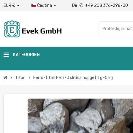
✆
EUR €
Čeština
De
+49 208 376-298-00

KATEGORIEN
Titan
Ferro-titan FeTi70 slitina nugget 1 g–5 kg
chevron_right
chevron_right