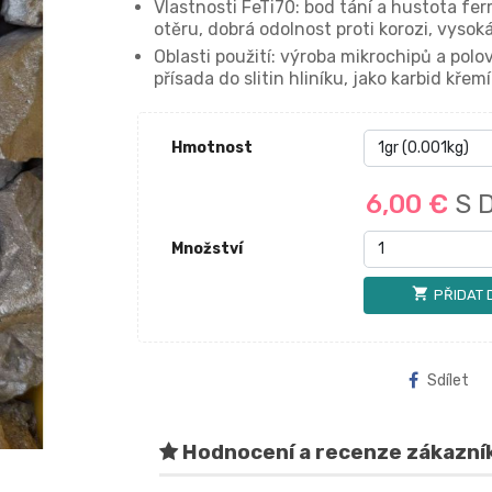
Vlastnosti FeTi70: bod tání a hustota fer
otěru, dobrá odolnost proti korozi, vys
Oblasti použití: výroba mikrochipů a pol
přísada do slitin hliníku, jako karbid kř
Hmotnost
6,00 €
S 
Množství
shopping_cart
PŘIDAT 
Sdílet
Hodnocení a recenze zákazní