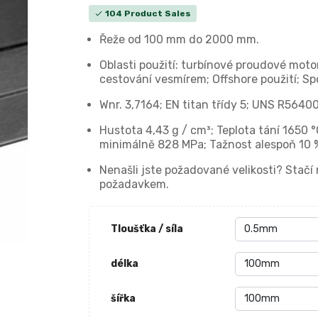
104 Product Sales
check
Řeže od 100 mm do 2000 mm.
Oblasti použití: turbínové proudové moto
cestování vesmírem; Offshore použití; Sp
Wnr. 3,7164; EN titan třídy 5; UNS R56400
Hustota 4,43 g / cm³; Teplota tání 1650
minimálně 828 MPa; Tažnost alespoň 10 
Nenašli jste požadované velikosti? Stač
požadavkem.
Tloušťka / síla
délka
šířka