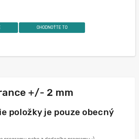
E
OHODNOŤTE TO
erance +/- 2 mm
ie položky je pouze obecný