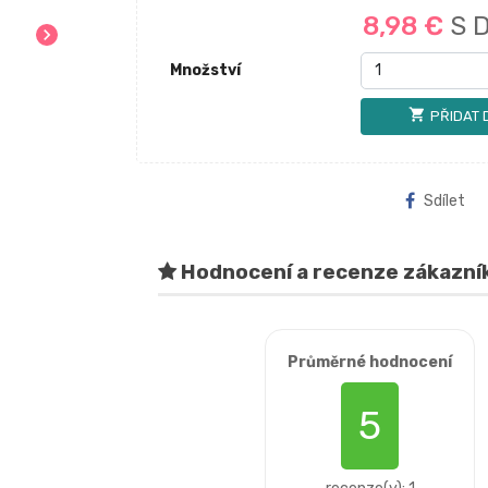
8,98 €
S 
chevron_right
Množství
shopping_cart
PŘIDAT 
Sdílet
Hodnocení a recenze zákazní
Průměrné hodnocení
5