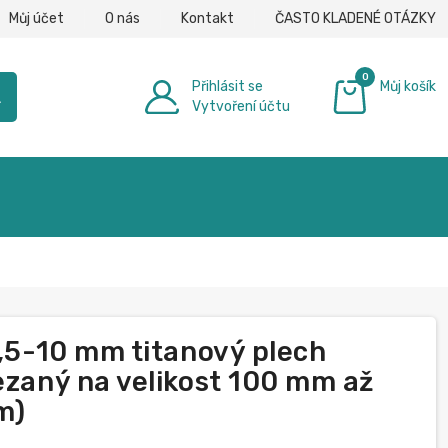
Můj účet
O nás
Kontakt
ČASTO KLADENÉ OTÁZKY
0
Přihlásit se
Můj košík
h
Vytvoření účtu
0,00 €
0,5-10 mm titanový plech
ezaný na velikost 100 mm až
m)