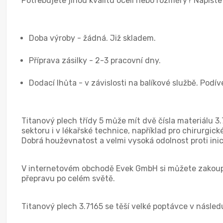
Potřebujete jinou kvalitu oceli nebo rozměry? Napišt
Doba výroby - žádná. Již skladem.
Příprava zásilky - 2-3 pracovní dny.
Dodací lhůta - v závislosti na balíkové službě. Podí
Titanový plech třídy 5 může mít dvě čísla materiálu 3
sektoru i v lékařské technice, například pro chirurgick
Dobrá houževnatost a velmi vysoká odolnost proti inici
V internetovém obchodě Evek GmbH si můžete zakoupi
přepravu po celém světě.
Titanový plech 3.7165 se těší velké poptávce v násled