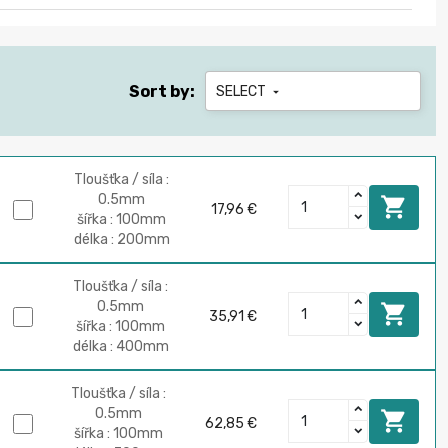
Sort by:
SELECT

Tloušťka / síla :
0.5mm

17,96 €
šířka : 100mm
délka : 200mm
Tloušťka / síla :
0.5mm

35,91 €
šířka : 100mm
délka : 400mm
Tloušťka / síla :
0.5mm

62,85 €
šířka : 100mm