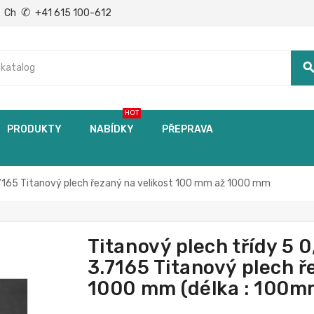
✆
Ch
+41 615 100-612
searc
HOT
PRODUKTY
NABÍDKY
PŘEPRAVA
.7165 Titanový plech řezaný na velikost 100 mm až 1000 mm
Titanový plech třídy 5 
3.7165 Titanový plech ř
1000 mm (délka : 100m