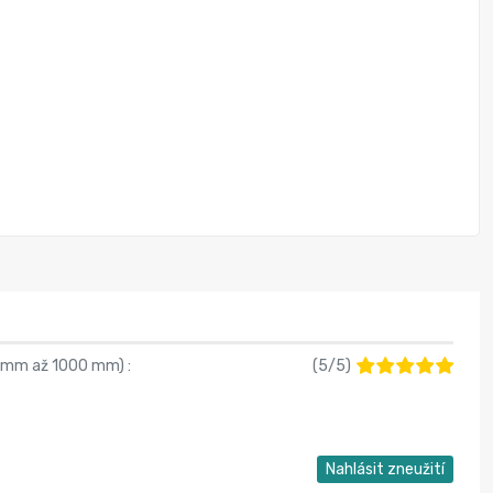
00 mm až 1000 mm
) :
(
5
/
5
)
Nahlásit zneužití