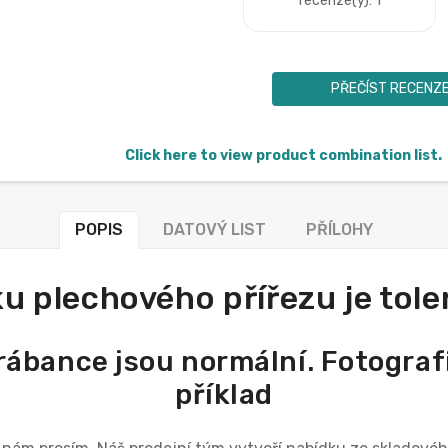
recenze(y): 1
PŘEČÍST RECENZ
Click here to view product combination list.
POPIS
DATOVÝ LIST
PŘÍLOHY
lku plechového přířezu je tol
krábance jsou normální. Fotograf
příklad