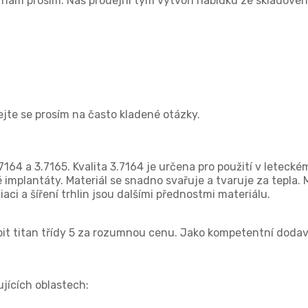
e nám prosím. Náš prodejní tým vytvoří nabídku ze skladov
vejte se prosím na často kladené otázky.
.7164 a 3.7165. Kvalita 3.7164 je určena pro použití v letec
é implantáty. Materiál se snadno svařuje a tvaruje za tepla. 
aci a šíření trhlin jsou dalšími přednostmi materiálu.
t titan třídy 5 za rozumnou cenu. Jako kompetentní dodava
ujících oblastech: