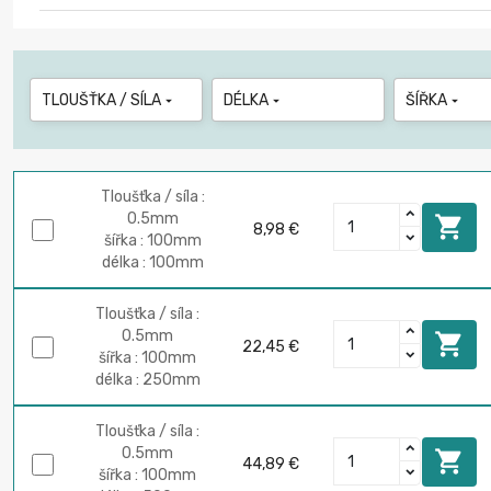
TLOUŠŤKA / SÍLA
DÉLKA
ŠÍŘKA



Tloušťka / síla :
0.5mm

8,98 €
šířka : 100mm
délka : 100mm
Tloušťka / síla :
0.5mm

22,45 €
šířka : 100mm
délka : 250mm
Tloušťka / síla :
0.5mm

44,89 €
šířka : 100mm