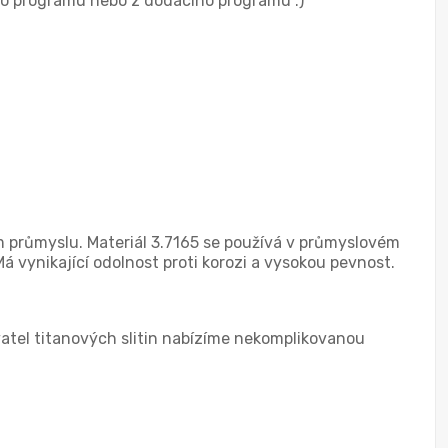
ého programu nebo z dodacího programu :)
kém průmyslu. Materiál 3.7165 se používá v průmyslovém
Má vynikající odolnost proti korozi a vysokou pevnost.
tel titanových slitin nabízíme nekomplikovanou