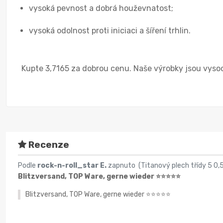
vysoká pevnost a dobrá houževnatost;
vysoká odolnost proti iniciaci a šíření trhlin.
Kupte 3,7165 za dobrou cenu. Naše výrobky jsou vysoce
Recenze
Podle
rock-n-roll_star E.
zapnuto (
Titanový plech třídy 5 0
Blitzversand, TOP Ware, gerne wieder ⭐️⭐️⭐️⭐️⭐️
Blitzversand, TOP Ware, gerne wieder ⭐️⭐️⭐️⭐️⭐️