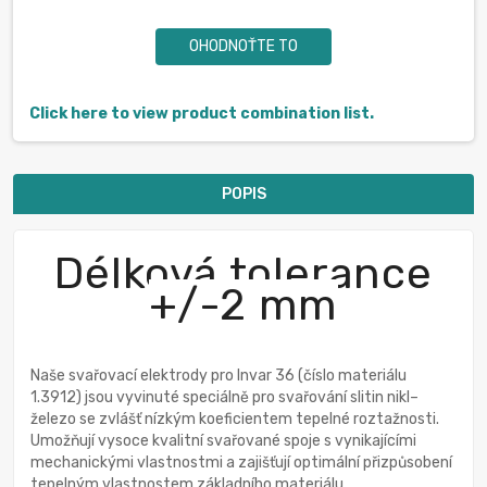
OHODNOŤTE TO
Click here to view product combination list.
POPIS
Délková tolerance
+/-2 mm
Naše svařovací elektrody pro Invar 36 (číslo materiálu
1.3912) jsou vyvinuté speciálně pro svařování slitin nikl–
železo se zvlášť nízkým koeficientem tepelné roztažnosti.
Umožňují vysoce kvalitní svařované spoje s vynikajícími
mechanickými vlastnostmi a zajišťují optimální přizpůsobení
tepelným vlastnostem základního materiálu.