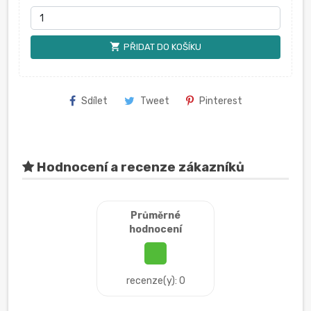
shopping_cart
PŘIDAT DO KOŠÍKU
Sdílet
Tweet
Pinterest
Hodnocení a recenze zákazníků
Průměrné
hodnocení
recenze(y): 0