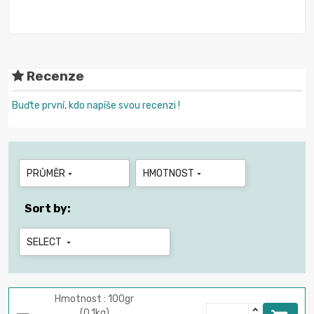
Recenze
Buďte první, kdo napíše svou recenzi !
PRŮMĚR
HMOTNOST


Sort by:
SELECT

Hmotnost : 100gr
(0.1kg)