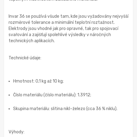
Invar 36 se používá všude tam, kde jsou vyžadovány nejvyšší
rozměrové tolerance a minimální teplotní roztažnost.
Elektrody jsou vhodné jak pro opravné, tak pro spojovací
svařování a zajišťují spolehlivé výsledky v náročných
technických aplikacích.
Technické údaje:
Hmotnost: 0,1 kg až 10 kg;
Číslo materiálu (číslo materiálu): 1.3912;
Skupina materiálu: slitina nikl–železo (cca 36 % niklu).
Výhody: