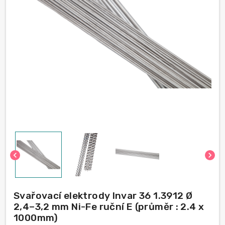
chevron_left
chevron_right
Svařovací elektrody Invar 36 1.3912 Ø
2,4–3,2 mm Ni-Fe ruční E (průměr : 2.4 x
1000mm)