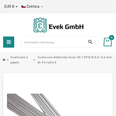
EUR €
Čeština

0
view_headline
search
Svařování a
Svařovací elektrody Invar 36 1.3912 Ø 2,4–3,2 mm
chevron_right
chevron_right
pájení
Ni-Fe ruční E