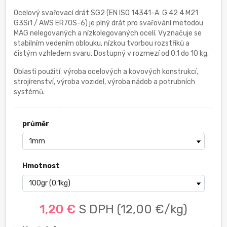
Ocelový svařovací drát SG2 (EN ISO 14341-A: G 42 4 M21
G3Si1 / AWS ER70S-6) je plný drát pro svařování metodou
MAG nelegovaných a nízkolegovaných ocelí. Vyznačuje se
stabilním vedením oblouku, nízkou tvorbou rozstřiků a
čistým vzhledem svaru. Dostupný v rozmezí od 0,1 do 10 kg.
Oblasti použití: výroba ocelových a kovových konstrukcí,
strojírenství, výroba vozidel, výroba nádob a potrubních
systémů.
průměr
Hmotnost
1,20 €
S DPH
(12,00 €/kg)