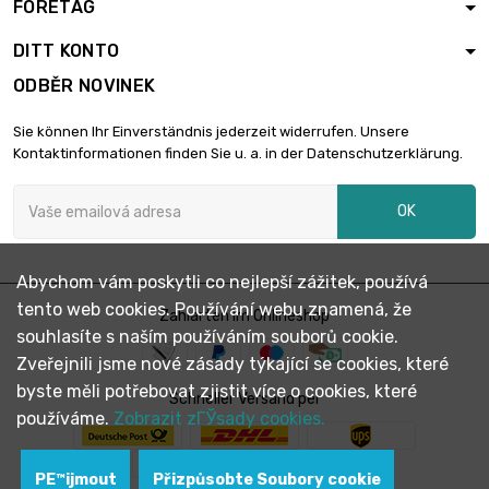
FÖRETAG

(2kg)
23,91 €
průměr : 0.8mm
DITT KONTO
ODBĚR NOVINEK
průměr : 0.8mm

Hmotnost : 2 500gr
29,90 €
Sie können Ihr Einverständnis jederzeit widerrufen. Unsere
(2.5kg)
Kontaktinformationen finden Sie u. a. in der Datenschutzerklärung.
Hmotnost : 5 000gr
OK

(5kg)
59,79 €
průměr : 0.8mm
Abychom vám poskytli co nejlepší zážitek, používá
tento web cookies. Používání webu znamená, že
Zahlarten im Onlineshop
souhlasíte s naším používáním souborů cookie.
Zveřejnili jsme nové zásady týkající se cookies, které
byste měli potřebovat zjistit více o cookies, které
Schneller Versand per
používáme.
Zobrazit zГЎsady cookies.
PЕ™ijmout
Přizpůsobte Soubory cookie