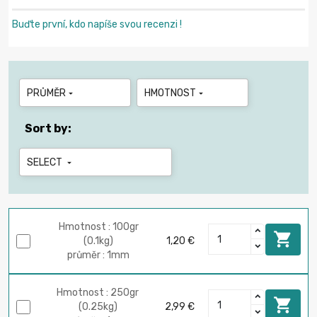
Buďte první, kdo napíše svou recenzi !
PRŮMĚR
HMOTNOST


Sort by:
SELECT

Hmotnost : 100gr

(0.1kg)
1,20 €
průměr : 1mm
Hmotnost : 250gr

(0.25kg)
2,99 €