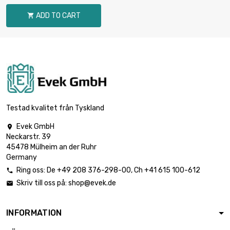
(5kg)
59,79 €
průměr : 1mm
ADD TO CART

Hmotnost : 100gr

(0.1kg)
1,20 €
průměr : 0.8mm
Hmotnost : 250gr

(0.25kg)
2,99 €
průměr : 0.8mm
Testad kvalitet från Tyskland
Evek GmbH

Hmotnost : 500gr
Neckarstr. 39

(0.5kg)
5,98 €
45478 Mülheim an der Ruhr
průměr : 0.8mm
Germany
Ring oss:
De
+49 208 376-298-00
, Ch
+41 615 100-612

Hmotnost : 1 000gr
Skriv till oss på:
shop@evek.de


(1kg)
11,95 €
průměr : 0.8mm
INFORMATION
Hmotnost : 2 000gr