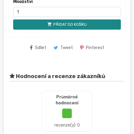
Množství
shopping_cart
PŘIDAT DO KOŠÍKU
Sdílet
Tweet
Pinterest
Hodnocení a recenze zákazníků
Průměrné
hodnocení
recenze(y): 0