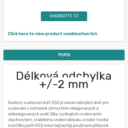
OHODNOŤTE TO
Click here to view product combination list.
POPIS
Délková odchylka
+/-2 mm
Ocelový svařovací drát SG2 je univerzální plný drát pro
svařování v ochranné atmosféře nelegovaných a
nízkolegovaných ocelí. Díky vynikajícím svařovacím
vlastnostem, stabilnímu vedení oblouku a nízké tvorbě
rozstřiků patří SG2 mezi nejčastěji používané přídavné