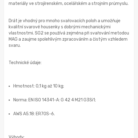
materiály ve strojírenském, ocelářském a strojním průmyslu.
Drát je vhodný pro mnoho svařovacích poloh a umožňuje
kvalitní svarové housenky s dobrými mechanickými
vlastnostmi. SG2 se používá zejména při svařování metodou
MAG a zaujme spolehlivým zpracováním a čistým vzhledem
svaru.
Technické údaje:
Hmotnost: 0,1 kg až 10 kg;
Norma: EN ISO 14341-A: G 42 4 M21 G3Si1;
AWS A5.18: ER70S-6.
Výhody: