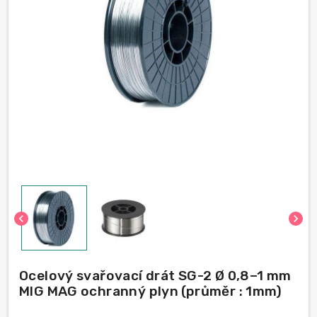
chevron_left
chevron_right
Ocelový svařovací drát SG-2 Ø 0,8–1 mm
MIG MAG ochranný plyn (průměr : 1mm)