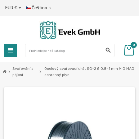
EUR €
Čeština

0
view_headline
search
Svařování a
Ocelový svařovací drát SG-2 Ø 0,8–1 mm MIG MAG
chevron_right
chevron_right
pájení
ochranný plyn