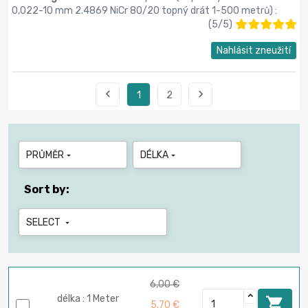
0,022-10 mm 2.4869 NiCr 80/20 topný drát 1-500 metrů
) :
(
5
/
5
)
Nahlásit zneužití


1
2
PRŮMĚR
DÉLKA


Sort by:
SELECT

6,00 €
délka : 1 Meter

5,70 €