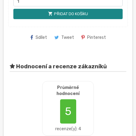
shopping_cart
PŘIDAT DO KOŠÍKU
Sdílet
Tweet
Pinterest
Hodnocení a recenze zákazníků
Průměrné
hodnocení
5
recenze(y): 4