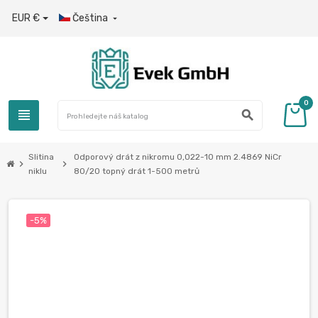
EUR €
Čeština

0
view_headline
search
Slitina
Odporový drát z nikromu 0,022-10 mm 2.4869 NiCr
chevron_right
chevron_right
niklu
80/20 topný drát 1-500 metrů
-5%