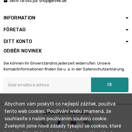

Skriv till oss på:
shop@evek.de
220,15 €

průměr : 0.05mm
Save 5 %
INFORMATION
6,00 €
FÖRETAG
délka : 1 Meter

5,70 €
průměr : 0.07mm
DITT KONTO
Save 5 %
ODBĚR NOVINEK
6,00 €
Sie können Ihr Einverständnis jederzeit widerrufen. Unsere
délka : 2 Meter

5,70 €
Kontaktinformationen finden Sie u. a. in der Datenschutzerklärung.
průměr : 0.07mm
Save 5 %
OK
6,00 €
délka : 5 Meter

5,70 €
Abychom vám poskytli co nejlepší zážitek, používá
průměr : 0.07mm
tento web cookies. Používání webu znamená, že
Save 5 %
Zahlarten im Onlineshop
souhlasíte s naším používáním souborů cookie.
6,30 €
Zveřejnili jsme nové zásady týkající se cookies, které
délka : 10 Meter