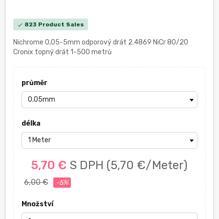
823 Product Sales
check
Nichrome 0,05-5mm odporový drát 2.4869 NiCr 80/20
Cronix topný drát 1-500 metrů
průměr
délka
5,70 €
S DPH
(5,70 €/Meter)
6,00 €
-5%
Množství