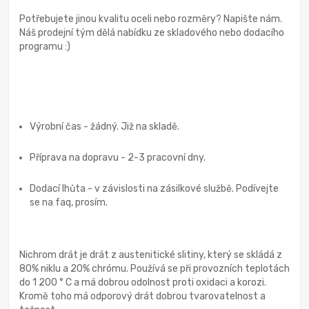
Potřebujete jinou kvalitu oceli nebo rozměry? Napište nám.
Náš prodejní tým dělá nabídku ze skladového nebo dodacího
programu :)
Výrobní čas - žádný. Již na skladě.
Příprava na dopravu - 2-3 pracovní dny.
Dodací lhůta - v závislosti na zásilkové službě. Podívejte
se na faq, prosím.
Nichrom drát je drát z austenitické slitiny, který se skládá z
80% niklu a 20% chrómu. Používá se při provozních teplotách
do 1 200 ° C a má dobrou odolnost proti oxidaci a korozi.
Kromě toho má odporový drát dobrou tvarovatelnost a