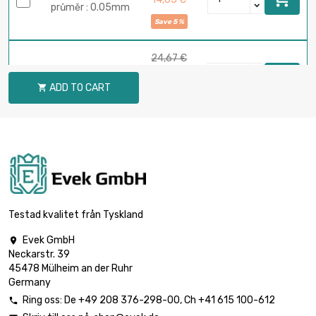
průměr : 0.05mm
Save 5 %
24,67 €
délka : 50 Meter

23,44 €
průměr : 0.05mm
ADD TO CART

Save 5 %
48,30 €
délka : 100 Meter

45,89 €
průměr : 0.05mm
Save 5 %
Testad kvalitet från Tyskland
118,33 €
délka : 250 Meter

112,41 €
Evek GmbH

průměr : 0.05mm
Neckarstr. 39
Save 5 %
45478 Mülheim an der Ruhr
Germany
231,74 €
Ring oss:
De
+49 208 376-298-00
, Ch
+41 615 100-612

délka : 500 Meter