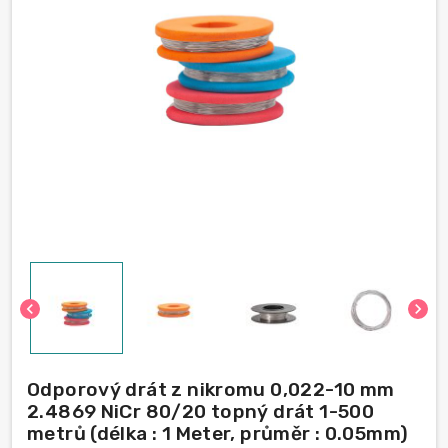
chevron_left
chevron_right
Odporový drát z nikromu 0,022-10 mm
2.4869 NiCr 80/20 topný drát 1-500
metrů (délka : 1 Meter, průměr : 0.05mm)