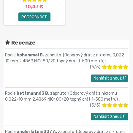
10,47 €
PODROBNOSTI
Recenze
Podle
bphummel B.
zapnuto (
Odporový drát z nikromu 0,022-
10 mm 2.4869 NiCr 80/20 topný drát 1-500 metrů
) :
(
5
/
5
)
Nahlásit zneužití
Podle
bettmann63 B.
zapnuto (
Odporový drát z nikromu
0,022-10 mm 2.4869 NiCr 80/20 topný drát 1-500 metrů
) :
(
5
/
5
)
Nahlásit zneužití
Podle
anglerlatein007 A.
zapnuto (
Odporový drát z nikromu