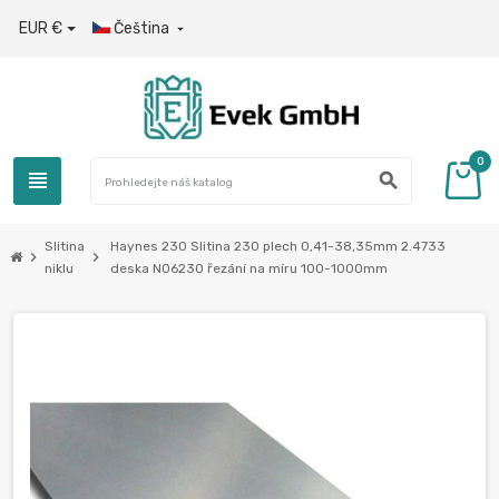
EUR €
Čeština

0
view_headline
search
Slitina
Haynes 230 Slitina 230 plech 0,41-38,35mm 2.4733
chevron_right
chevron_right
niklu
deska N06230 řezání na míru 100-1000mm