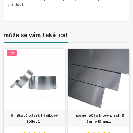
produkt.
může se vám také libit
-5%
Hliníkový pásek Hliníkový
Inconel 601 niklový plech Ø
fóliový...
2mm-10mm...