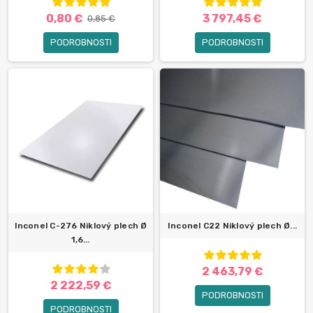
0,80 €
3 797,45 €
0,85 €
PODROBNOSTI
PODROBNOSTI
Inconel C-276 Niklový plech Ø
Inconel C22 Niklový plech Ø...
1,6...
2 463,79 €
2 222,59 €
PODROBNOSTI
PODROBNOSTI