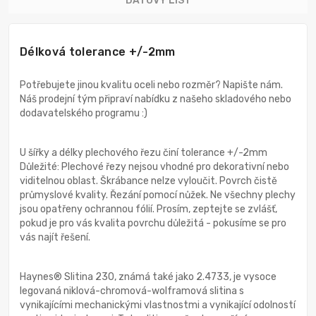
DATOVÝ LIST
Délková tolerance +/-2mm
Potřebujete jinou kvalitu oceli nebo rozměr? Napište nám.
Náš prodejní tým připraví nabídku z našeho skladového nebo
dodavatelského programu :)
U šířky a délky plechového řezu činí tolerance +/-2mm
Důležité: Plechové řezy nejsou vhodné pro dekorativní nebo
viditelnou oblast. Škrábance nelze vyloučit. Povrch čistě
průmyslové kvality. Řezání pomocí nůžek. Ne všechny plechy
jsou opatřeny ochrannou fólií. Prosím, zeptejte se zvlášť,
pokud je pro vás kvalita povrchu důležitá - pokusíme se pro
vás najít řešení.
Haynes® Slitina 230, známá také jako 2.4733, je vysoce
legovaná niklová-chromová-wolframová slitina s
vynikajícími mechanickými vlastnostmi a vynikající odolností