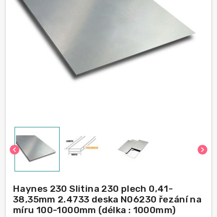
chevron_left
chevron_right
Haynes 230 Slitina 230 plech 0,41-
38,35mm 2.4733 deska N06230 řezání na
míru 100-1000mm (délka : 1000mm)