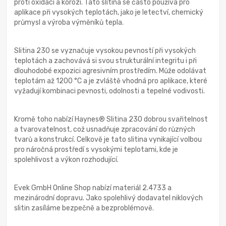
proti oxidaci a korozi. Tato slitina se často používá pro
aplikace při vysokých teplotách, jako je letectví, chemický
průmysl a výroba výměníků tepla.
Slitina 230 se vyznačuje vysokou pevností při vysokých
teplotách a zachovává si svou strukturální integritu i při
dlouhodobé expozici agresivním prostředím. Může odolávat
teplotám až 1200 °C a je zvláště vhodná pro aplikace, které
vyžadují kombinaci pevnosti, odolnosti a tepelné vodivosti.
Kromě toho nabízí Haynes® Slitina 230 dobrou svařitelnost
a tvarovatelnost, což usnadňuje zpracování do různých
tvarů a konstrukcí. Celkově je tato slitina vynikající volbou
pro náročná prostředí s vysokými teplotami, kde je
spolehlivost a výkon rozhodující.
Evek GmbH Online Shop nabízí materiál 2.4733 a
mezinárodní dopravu. Jako spolehlivý dodavatel niklových
slitin zasíláme bezpečně a bezproblémově.