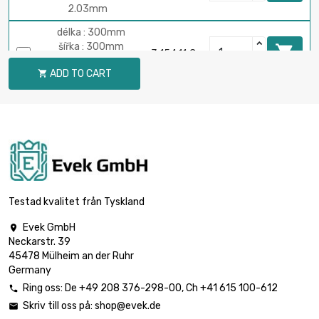
2.03mm
délka : 300mm
šířka : 300mm

3 154,11 €
Tloušťka / síla :
ADD TO CART

2.13mm
délka : 300mm
šířka : 300mm

3 492,06 €
Tloušťka / síla :
2.36mm
délka : 200mm
šířka : 200mm

2 086,04 €
Tloušťka / síla :
Testad kvalitet från Tyskland
3.18mm
Evek GmbH

délka : 200mm
Neckarstr. 39
šířka : 200mm

3 120,71 €
45478 Mülheim an der Ruhr
Tloušťka / síla :
Germany
4.75mm
Ring oss:
De
+49 208 376-298-00
, Ch
+41 615 100-612

délka : 150mm
Skriv till oss på:
shop@evek.de

šířka : 150mm

2 346,80 €