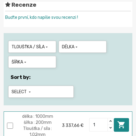
Recenze
Buďte první, kdo napíše svou recenzi !
TLOUŠŤKA / SÍLA
DÉLKA


ŠÍŘKA

Sort by:
SELECT

délka : 1000mm
šířka : 200mm

3 337,66 €
Tloušťka / síla :
1.02mm