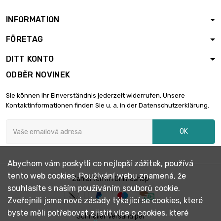
Tloušťka / síla :
6.35mm
INFORMATION
délka : 150mm
FÖRETAG
šířka : 150mm

2 928,81 €
Tloušťka / síla :
DITT KONTO
7.92mm
ODBĚR NOVINEK
délka : 150mm
šířka : 150mm

3 520,25 €
Sie können Ihr Einverständnis jederzeit widerrufen. Unsere
Tloušťka / síla :
Kontaktinformationen finden Sie u. a. in der Datenschutzerklärung.
9.53mm
šířka : 100mm
OK
délka : 100mm

2 086,04 €
Tloušťka / síla :
12.7mm
Abychom vám poskytli co nejlepší zážitek, používá
šířka : 100mm
tento web cookies. Používání webu znamená, že
délka : 100mm
Zahlarten im Onlineshop

3 129,06 €
souhlasíte s naším používáním souborů cookie.
Tloušťka / síla :
19.05mm
Zveřejnili jsme nové zásady týkající se cookies, které
byste měli potřebovat zjistit více o cookies, které
šířka : 100mm
Schneller Versand per