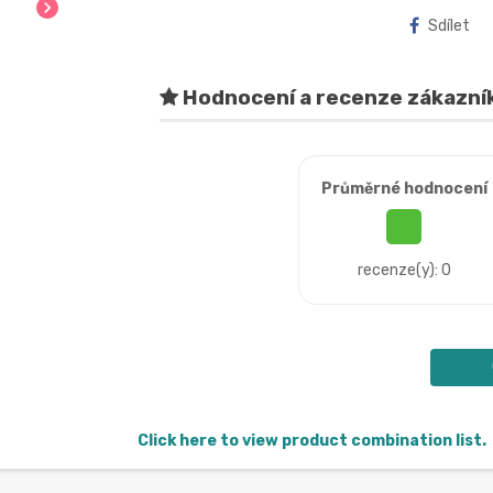
chevron_right
Sdílet
Hodnocení a recenze zákazní
Průměrné hodnocení
recenze(y): 0
Click here to view product combination list.