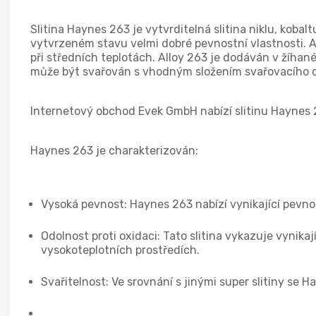
Slitina Haynes 263 je vytvrditelná slitina niklu, kob
vytvrzeném stavu velmi dobré pevnostní vlastnosti. Al
při středních teplotách. Alloy 263 je dodáván v žíhané
může být svařován s vhodným složením svařovacího dr
Internetový obchod Evek GmbH nabízí slitinu Haynes 
Haynes 263 je charakterizován:
Vysoká pevnost: Haynes 263 nabízí vynikající pevnost
Odolnost proti oxidaci: Tato slitina vykazuje vynikaj
vysokoteplotních prostředích.
Svařitelnost: Ve srovnání s jinými super slitiny se