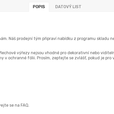
POPIS
DATOVÝ LIST
 nám. Náš prodejní tým připraví nabídku z programu skladu 
Plechové výřezy nejsou vhodné pro dekorativní nebo viditel
 v ochranné fólii. Prosím, zeptejte se zvlášť, pokud je pro 
vejte se na FAQ.