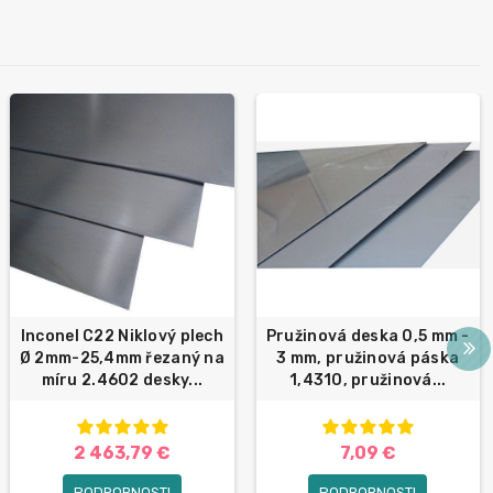
Inconel C22 Niklový plech
Pružinová deska 0,5 mm -
Ø 2mm-25,4mm řezaný na
3 mm, pružinová páska
míru 2.4602 desky...
1,4310, pružinová...
2 463,79 €
7,09 €
PODROBNOSTI
PODROBNOSTI