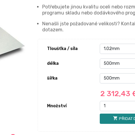
Potřebujete jinou kvalitu oceli nebo roz
programu skladu nebo dodávkového prog
Nenašli jste požadované velikosti? Kon
dotazem.
Tloušťka / síla
délka
šířka
2 312,43
Množství
shopping_cart
PŘIDAT 