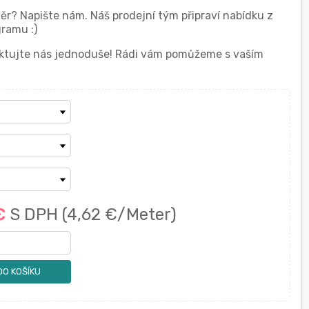
měr? Napište nám. Náš prodejní tým připraví nabídku z
ramu :)
taktujte nás jednoduše! Rádi vám pomůžeme s vaším
 €
S DPH
(4,62 €/Meter)
DO KOŠÍKU