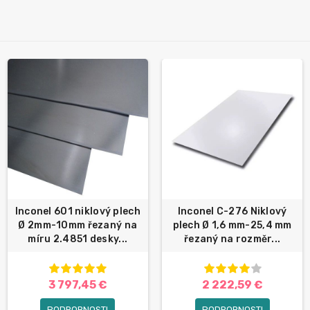
Inconel 601 niklový plech
Inconel C-276 Niklový
Ø 2mm-10mm řezaný na
plech Ø 1,6 mm-25,4 mm
míru 2.4851 desky...
řezaný na rozměr...
3 797,45 €
2 222,59 €
PODROBNOSTI
PODROBNOSTI