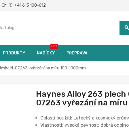
✆
Ch
+41 615 100-612
searc
HOT
PRODUKTY
NABÍDKY
PŘEPRAVA
 deska N-07263 vyřezání na míru 100-1000mm
Haynes Alloy 263 plech
07263 vyřezání na mír
Oblasti použití: Letecký a kosmický prům
Vlastnosti: vysoká pevnost; dobrá odolnos