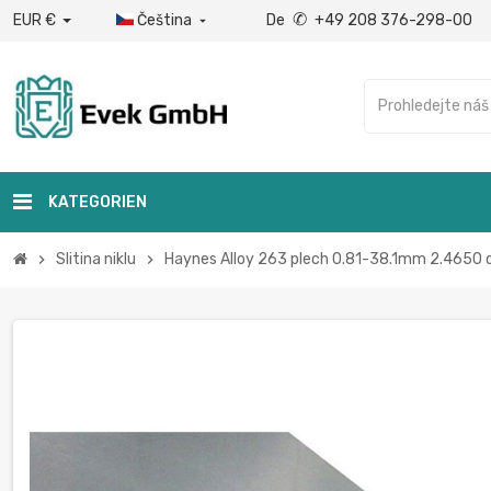
✆
EUR €
Čeština
De
+49 208 376-298-00

KATEGORIEN
Slitina niklu
Haynes Alloy 263 plech 0.81-38.1mm 2.4650
chevron_right
chevron_right