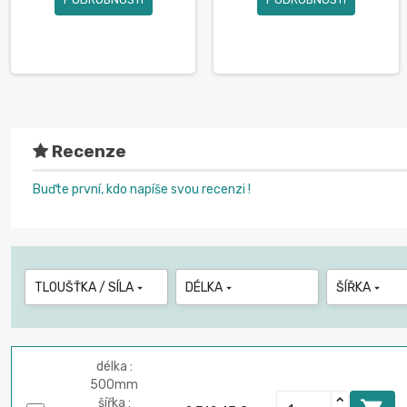
Recenze
Buďte první, kdo napíše svou recenzi !
TLOUŠŤKA / SÍLA
DÉLKA
ŠÍŘKA



délka :
500mm
šířka :