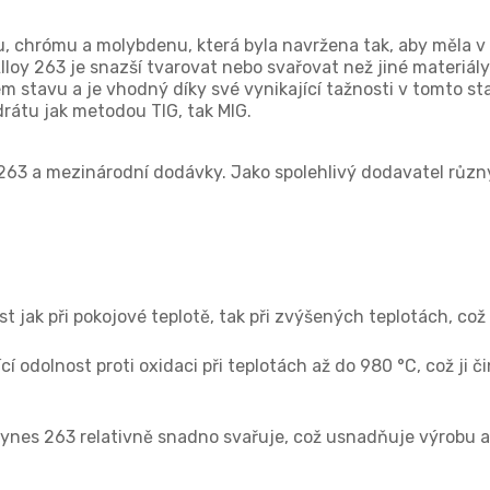
altu, chrómu a molybdenu, která byla navržena tak, aby měla 
loy 263 je snazší tvarovat nebo svařovat než jiné materiál
m stavu a je vhodný díky své vynikající tažnosti v tomto sta
átu jak metodou TIG, tak MIG.
263 a mezinárodní dodávky. Jako spolehlivý dodavatel různ
 jak při pokojové teplotě, tak při zvýšených teplotách, což 
ící odolnost proti oxidaci při teplotách až do 980 °C, což ji 
 Haynes 263 relativně snadno svařuje, což usnadňuje výrobu a