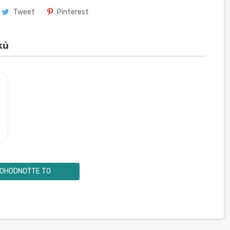
Tweet
Pinterest
ků
OHODNOŤTE TO