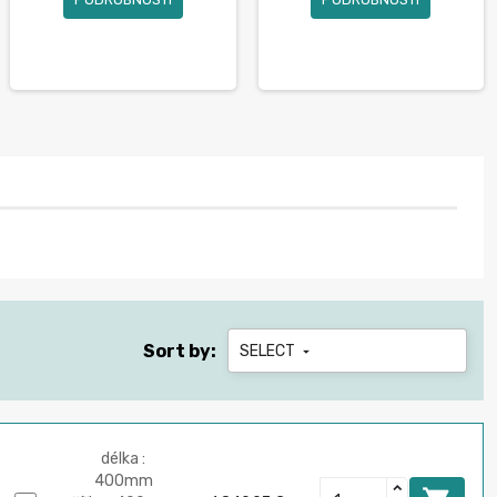
Sort by:
SELECT

délka :
400mm