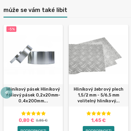
může se vám také libit
-5%
Hliníkový pásek Hliníkový
Hliníkový žebrový plech
fóliový pásek 0,2x20mm-
1,5/2 mm - 5/6,5 mm
0,4x200mm...
volitelný hliníkový...
0,80 €
1,45 €
0,85 €
PODROBNOSTI
PODROBNOSTI