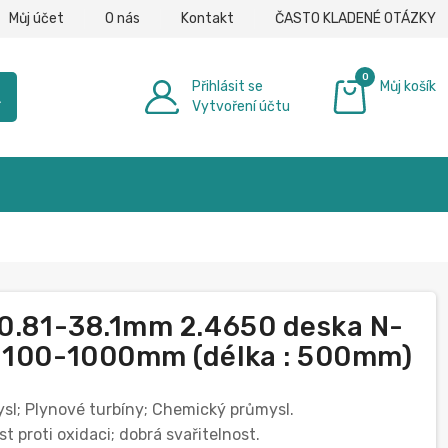
Můj účet
O nás
Kontakt
ČASTO KLADENÉ OTÁZKY
0
Přihlásit se
Můj košík
h
Vytvoření účtu
0,00 €
 0.81-38.1mm 2.4650 deska N-
u 100-1000mm (délka : 500mm)
ysl; Plynové turbíny; Chemický průmysl.
t proti oxidaci; dobrá svařitelnost.