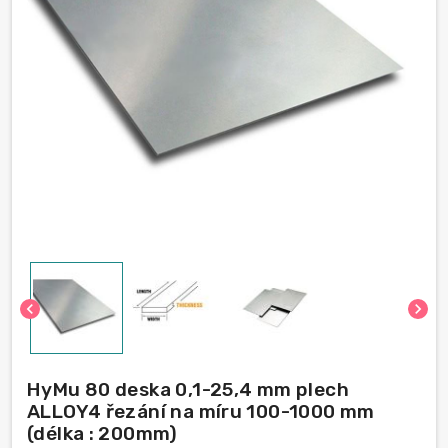
chevron_left
chevron_right
HyMu 80 deska 0,1-25,4 mm plech
ALLOY4 řezání na míru 100-1000 mm
(délka : 200mm)