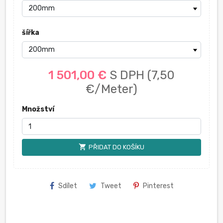
šířka
1 501,00 €
S DPH
(7,50
€/Meter)
Množství
shopping_cart
PŘIDAT DO KOŠÍKU
Sdílet
Tweet
Pinterest