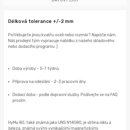
DATOVÝ LIST
Délková tolerance +/-2 mm
Potřebujete jinou kvalitu oceli nebo rozměr? Napište nám.
Náš prodejní tým vypracuje nabídku z našeho skladového
nebo dodacího programu :)
Doba výroby - 5-7 týdnů.
Příprava na odeslání - 2-3 pracovní dny.
Dodací doba - podle dopravní služby. Podívejte se na FAQ
prosím.
HyMu 80, také známá jako UNS N14080, je slitina niklu a
železa, známá svými vynikajícími magnetickými