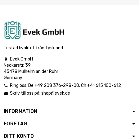
šířka : 100mm
délka : 100mm

2 424,20 €
Tloušťka / síla :
6.6mm
šířka : 100mm
délka : 100mm

3 682,90 €
Tloušťka / síla :
Testad kvalitet från Tyskland
10.03mm
Evek GmbH

šířka : 100mm
Neckarstr. 39
délka : 100mm

4 661,90 €
45478 Mülheim an der Ruhr
Tloušťka / síla :
Germany
12.7mm
Ring oss:
De
+49 208 376-298-00
, Ch
+41 615 100-612

šířka : 100mm
Skriv till oss på:
shop@evek.de

délka : 100mm

9 323,80 €
Tloušťka / síla :
25.4mm
INFORMATION
FÖRETAG
DITT KONTO