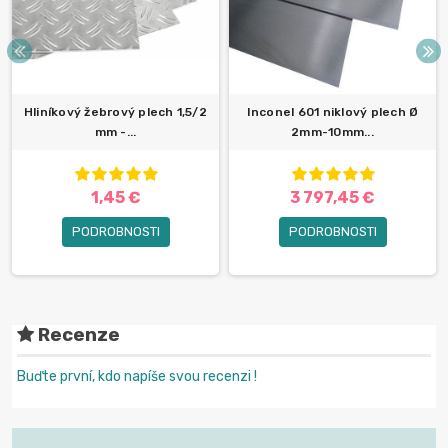
Hliníkový žebrový plech 1,5/2
Inconel 601 niklový plech Ø
mm -...
2mm-10mm...
1,45 €
3 797,45 €
PODROBNOSTI
PODROBNOSTI
Recenze
Buďte první, kdo napíše svou recenzi !