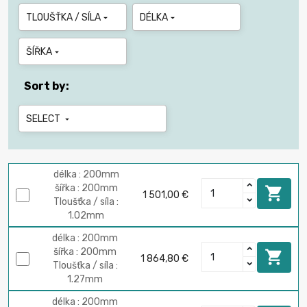
TLOUŠŤKA / SÍLA
DÉLKA


ŠÍŘKA

Sort by:
SELECT

délka : 200mm
šířka : 200mm

1 501,00 €
Tloušťka / síla :
1.02mm
délka : 200mm
šířka : 200mm

1 864,80 €
Tloušťka / síla :
1.27mm
délka : 200mm