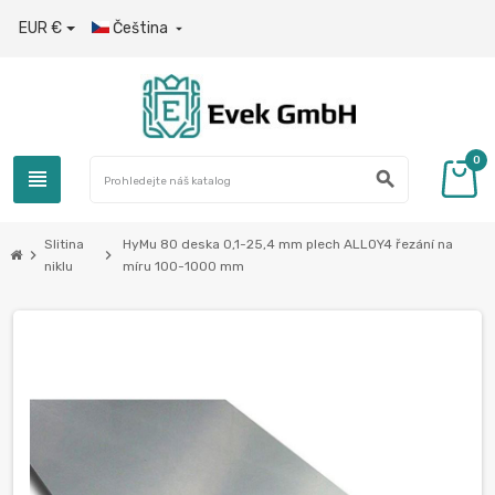
EUR €
Čeština

0
view_headline
search
Slitina
HyMu 80 deska 0,1-25,4 mm plech ALLOY4 řezání na
chevron_right
chevron_right
niklu
míru 100-1000 mm