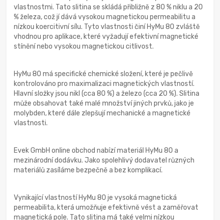
vlastnostmi. Tato slitina se skládá přibližně z 80 % niklu a 20
% železa, což jí dává vysokou magnetickou permeabilitu a
nízkou koercitivní sílu. Tyto vlastnosti činí HyMu 80 zvláště
vhodnou pro aplikace, které vyžadují efektivní magnetické
stínění nebo vysokou magnetickou citlivost.
HyMu 80 má specifické chemické složení, které je pečlivě
kontrolováno pro maximalizaci magnetických vlastností.
Hlavní složky jsou nikl (cca 80 %) a železo (cca 20 %). Slitina
může obsahovat také malé množství jiných prvků, jako je
molybden, které dále zlepšují mechanické a magnetické
vlastnosti.
Evek GmbH online obchod nabízí materiál HyMu 80 a
mezinárodní dodávku. Jako spolehlivý dodavatel různých
materiálů zasíláme bezpečně a bez komplikací.
Vynikající vlastností HyMu 80 je vysoká magnetická
permeabilita, která umožňuje efektivně vést a zaměřovat
magnetická pole. Tato slitina má také velmi nízkou