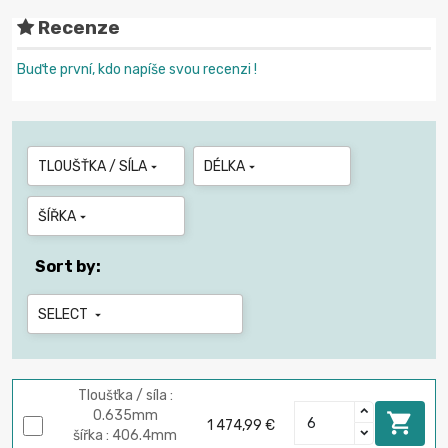
Recenze
Buďte první, kdo napíše svou recenzi !
TLOUŠŤKA / SÍLA
DÉLKA


ŠÍŘKA

Sort by:
SELECT

Tloušťka / síla :
0.635mm

1 474,99 €
šířka : 406.4mm