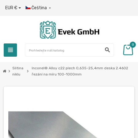
EUR €
Čeština

0
view_headline
search
Slitina
Inconel® Alloy c22 plech 0,635-25,4mm deska 2.4602
chevron_right
chevron_right
niklu
řezání na míru 100-1000mm