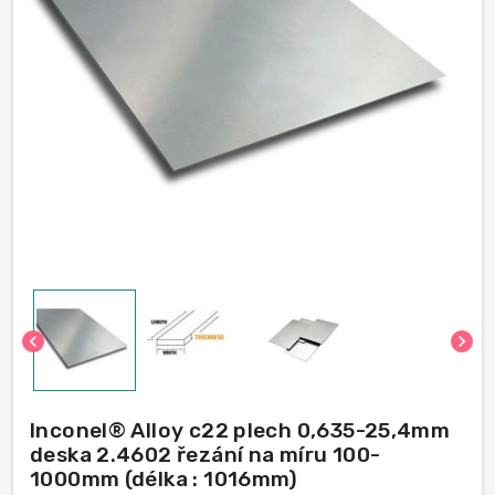
chevron_left
chevron_right
Inconel® Alloy c22 plech 0,635-25,4mm
deska 2.4602 řezání na míru 100-
1000mm (délka : 1016mm)