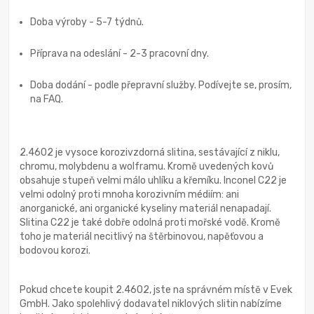
Doba výroby - 5-7 týdnů.
Příprava na odeslání - 2-3 pracovní dny.
Doba dodání - podle přepravní služby. Podívejte se, prosím,
na FAQ.
2.4602 je vysoce korozivzdorná slitina, sestávající z niklu,
chromu, molybdenu a wolframu. Kromě uvedených kovů
obsahuje stupeň velmi málo uhlíku a křemíku. Inconel C22 je
velmi odolný proti mnoha korozivním médiím: ani
anorganické, ani organické kyseliny materiál nenapadají.
Slitina C22 je také dobře odolná proti mořské vodě. Kromě
toho je materiál necitlivý na štěrbinovou, napěťovou a
bodovou korozi.
Pokud chcete koupit 2.4602, jste na správném místě v Evek
GmbH. Jako spolehlivý dodavatel niklových slitin nabízíme