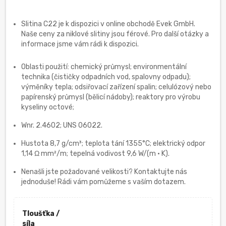
Slitina C22 je k dispozici v online obchodě Evek GmbH.
Naše ceny za niklové slitiny jsou férové. Pro další otázky a
informace jsme vám rádi k dispozici.
Oblasti použití: chemický průmysl; environmentální
technika (čističky odpadních vod, spalovny odpadu);
výměníky tepla; odsiřovací zařízení spalin; celulózový nebo
papírenský průmysl (bělicí nádoby); reaktory pro výrobu
kyseliny octové;
Wnr. 2.4602; UNS 06022.
Hustota 8,7 g/cm³; teplota tání 1355°C; elektrický odpor
1,14 Ω mm²/m; tepelná vodivost 9,6 W/(m · K).
Nenašli jste požadované velikosti? Kontaktujte nás
jednoduše! Rádi vám pomůžeme s vaším dotazem.
Tloušťka /
síla