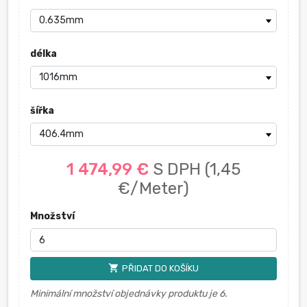
délka
šířka
1 474,99 €
S DPH
(1,45
€/Meter)
Množství
shopping_cart
PŘIDAT DO KOŠÍKU
Minimální množství objednávky produktu je 6.