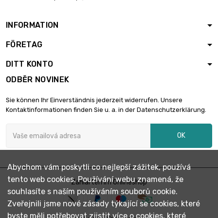
šířka : 300mm

3 120,83 €
Tloušťka / síla :
7.92mm
INFORMATION
délka : 200mm
FÖRETAG
šířka : 200mm

2 222,77 €
Tloušťka / síla :
DITT KONTO
12.7mm
ODBĚR NOVINEK
Sie können Ihr Einverständnis jederzeit widerrufen. Unsere
Kontaktinformationen finden Sie u. a. in der Datenschutzerklärung.
OK
Abychom vám poskytli co nejlepší zážitek, používá
tento web cookies. Používání webu znamená, že
Zahlarten im Onlineshop
souhlasíte s naším používáním souborů cookie.
Zveřejnili jsme nové zásady týkající se cookies, které
byste měli potřebovat zjistit více o cookies, které