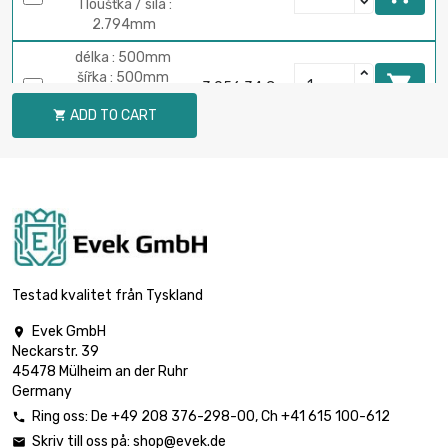
Tloušťka / síla :
2.794mm
délka : 500mm
šířka : 500mm

3 056,34 €
Tloušťka / síla :
ADD TO CART

2.794mm
délka : 400mm
šířka : 400mm

2 222,77 €
Tloušťka / síla :
3.175mm
délka : 500mm
šířka : 500mm

3 473,18 €
Tloušťka / síla :
Testad kvalitet från Tyskland
3.175mm
Evek GmbH

délka : 400mm
Neckarstr. 39
šířka : 400mm

2 827,41 €
45478 Mülheim an der Ruhr
Tloušťka / síla :
Germany
4.04mm
Ring oss:
De
+49 208 376-298-00
, Ch
+41 615 100-612

délka : 300mm
Skriv till oss på:
shop@evek.de
