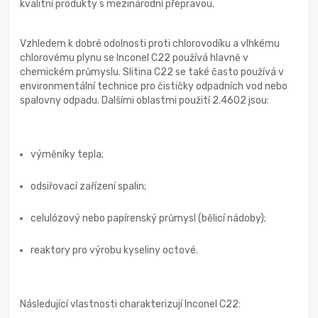
kvalitní produkty s mezinárodní přepravou.
Vzhledem k dobré odolnosti proti chlorovodíku a vlhkému
chlorovému plynu se Inconel C22 používá hlavně v
chemickém průmyslu. Slitina C22 se také často používá v
environmentální technice pro čističky odpadních vod nebo
spalovny odpadu. Dalšími oblastmi použití 2.4602 jsou:
výměníky tepla;
odsiřovací zařízení spalin;
celulózový nebo papírenský průmysl (bělicí nádoby);
reaktory pro výrobu kyseliny octové.
Následující vlastnosti charakterizují Inconel C22: