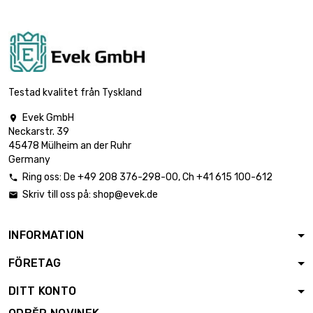

délka : 450mm
190,96 €
Tloušťka / síla : 1mm
šířka : 100mm

délka : 500mm
212,19 €
Tloušťka / síla : 1mm
Testad kvalitet från Tyskland
Evek GmbH

šířka : 100mm
Neckarstr. 39

délka : 600mm
254,63 €
45478 Mülheim an der Ruhr
Tloušťka / síla : 1mm
Germany
Ring oss:
De
+49 208 376-298-00
, Ch
+41 615 100-612

šířka : 100mm
Skriv till oss på:
shop@evek.de


délka : 700mm
297,06 €
Tloušťka / síla : 1mm
INFORMATION
šířka : 100mm
FÖRETAG

délka : 800mm
339,50 €
Tloušťka / síla : 1mm
DITT KONTO