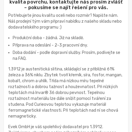
kvalita povrchu, kontaktujte nás prosím zvlášť
– pokusíme se najít řešení pro vás.
Potřebujete jinou kvalitu oceli nebo rozměr? Napište nám.
Náš prodejní tým vám připraví nabídku z našeho skladu nebo
dodavatelského programu :)
Produkční doba - žádná. Již na skladě.
Příprava na odeslání - 2-3 pracovní dny.
Doba dodání - podle dopravní služby. Prosím, podívejte se
na FAQ.
1.3912 je austenitická slitina, skládající se z přibližně 61%
železa a 36% niklu. Zbytek tvoří křemík, síra, fosfor, mangan,
kobalt, chrom a uhlík. Třída má nízkou míru tepelné
roztažnosti a dobrou tažnost a houževnatost. Při nízkých
teplotách má Invar® 36 dobrou pevnost. Tepelnou
roztažnost materiálu lze dále snížit pomocí tváření za
studena. Pod Curieovou teplotou vykazuje materiál
ferromagnetické vlastnosti. Při teplotách nad ní se chová
nemagneticky.
Evek GmbH je váš spolehlivý dodavatel pro 1.3912.