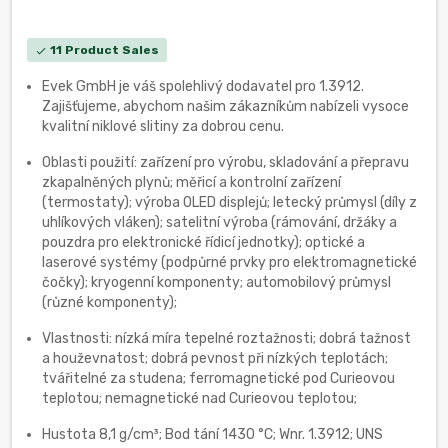
11 Product Sales
check
Evek GmbH je váš spolehlivý dodavatel pro 1.3912.
Zajišťujeme, abychom našim zákazníkům nabízeli vysoce
kvalitní niklové slitiny za dobrou cenu.
Oblasti použití: zařízení pro výrobu, skladování a přepravu
zkapalněných plynů; měřicí a kontrolní zařízení
(termostaty); výroba OLED displejů; letecký průmysl (díly z
uhlíkových vláken); satelitní výroba (rámování, držáky a
pouzdra pro elektronické řídicí jednotky); optické a
laserové systémy (podpůrné prvky pro elektromagnetické
čočky); kryogenní komponenty; automobilový průmysl
(různé komponenty);
Vlastnosti: nízká míra tepelné roztažnosti; dobrá tažnost
a houževnatost; dobrá pevnost při nízkých teplotách;
tvářitelné za studena; ferromagnetické pod Curieovou
teplotou; nemagnetické nad Curieovou teplotou;
Hustota 8,1 g/cm³; Bod tání 1430 °C; Wnr. 1.3912; UNS