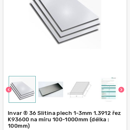
chevron_left
chevron_right
Invar ® 36 Slitina plech 1-3mm 1.3912 řez
K93600 na míru 100-1000mm (délka :
100mm)