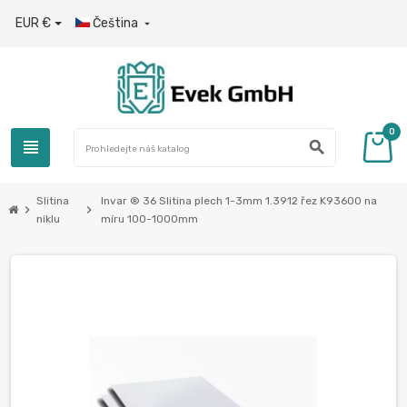
EUR €
Čeština

0
view_headline
search
Slitina
Invar ® 36 Slitina plech 1-3mm 1.3912 řez K93600 na
chevron_right
chevron_right
niklu
míru 100-1000mm