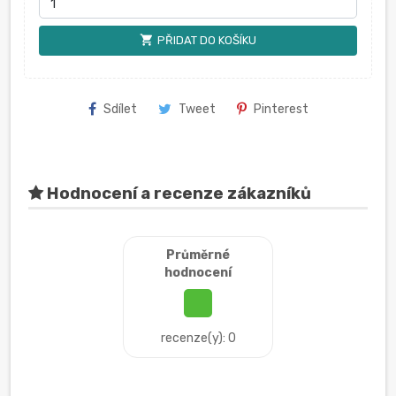
shopping_cart
PŘIDAT DO KOŠÍKU
Sdílet
Tweet
Pinterest
Hodnocení a recenze zákazníků
Průměrné
hodnocení
recenze(y): 0