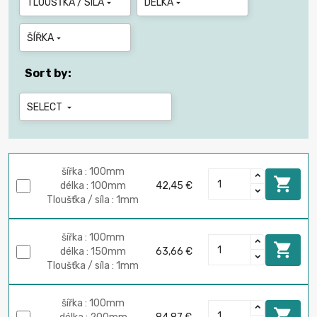
TLOUŠŤKA / SÍLA
DÉLKA


ŠÍŘKA

Sort by:
SELECT

šířka : 100mm

délka : 100mm
42,45 €
Tloušťka / síla : 1mm
šířka : 100mm

délka : 150mm
63,66 €
Tloušťka / síla : 1mm
šířka : 100mm
