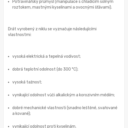
Potravinářský průmysl (manipulace s chladícím solným
roztokem, mastnými kyselinami a ovocnými šťávami).
Drát vyrobený z niklu se vyznačuje následujícími
vlastnostmi:
vysoká elektrická a tepelná vodivost;
dobrá teplotní odolnost (do 300 °C);
vysoká tažnost;
vynikající odolnost vůči alkalickým a korozivním médiím;
dobré mechanické vlastnosti (snadno leštěné, svařované
a kované);
vynikající odolnost proti kyselinám.