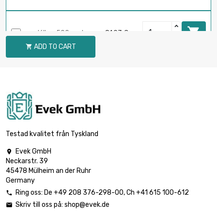

délka : 500 meter
81,93 €
ADD TO CART


délka : 1 meter
6,00 €

délka : 2 meter
6,00 €
Testad kvalitet från Tyskland
Evek GmbH

Neckarstr. 39

délka : 5 meter
6,00 €
45478 Mülheim an der Ruhr
Germany
Ring oss:
De
+49 208 376-298-00
, Ch
+41 615 100-612

Skriv till oss på:
shop@evek.de


délka : 10 meter
6,00 €