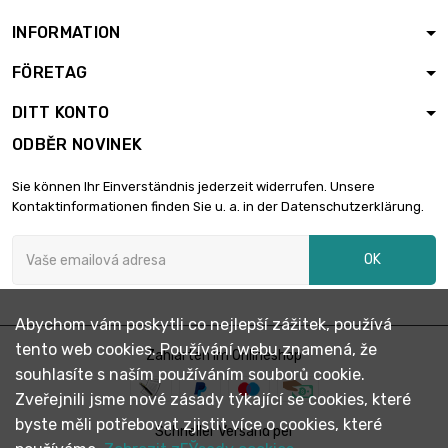
INFORMATION
FÖRETAG

délka : 25 meter
6,00 €
DITT KONTO
ODBĚR NOVINEK

délka : 50 meter
8,37 €
Sie können Ihr Einverständnis jederzeit widerrufen. Unsere
Kontaktinformationen finden Sie u. a. in der Datenschutzerklärung.
OK

délka : 100 meter
16,40 €
Abychom vám poskytli co nejlepší zážitek, používá
tento web cookies. Používání webu znamená, že
Zahlarten im Onlineshop

délka : 250 meter
40,16 €
souhlasíte s naším používáním souborů cookie.
Zveřejnili jsme nové zásady týkající se cookies, které
byste měli potřebovat zjistit více o cookies, které
Schneller Versand per