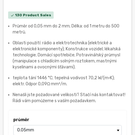
130 Product Sales
check
Průměr od 0,05 mm do 2 mm; Délka: od 1 metru do 500
metrů.
Oblasti použití: rádio a elektrotechnika (elektrické a
elektronické komponenty); Konstrukce vozidel; lékařská
technologie; Domácí spotřebiče; Potravinářský průmysl
(manipulace s chladícím solným roztokem, mastnými
kyselinami a ovocnými šťávami).
teplota tání 1446 °C; tepelná vodivost 70,2 W/(m·K);
elektr. Odpor 0,09Ω mm²/m.
Nenašli jste požadované velikosti? Stačí nás kontaktovat!
Rádi vám pomůžeme s vaším požadavkem.
průměr