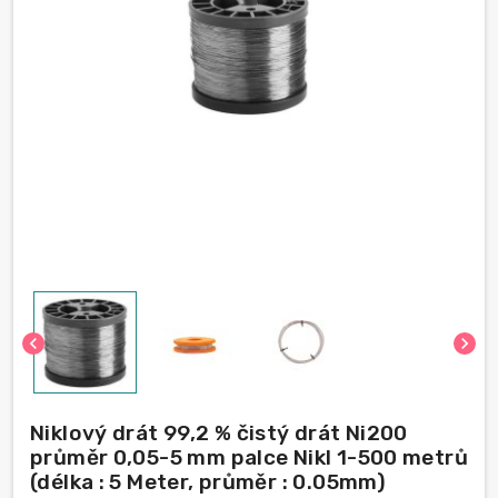
chevron_left
chevron_right
Niklový drát 99,2 % čistý drát Ni200
průměr 0,05-5 mm palce Nikl 1-500 metrů
(délka : 5 Meter, průměr : 0.05mm)