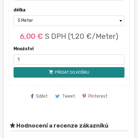
délka
6,00 €
S DPH
(1,20 €/Meter)
Množství
shopping_cart
PŘIDAT DO KOŠÍKU
Sdílet
Tweet
Pinterest
Hodnocení a recenze zákazníků