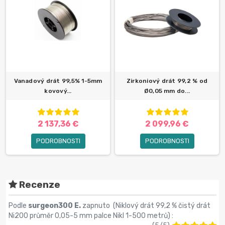
Vanadový drát 99,5% 1-5mm
Zirkoniový drát 99,2 % od
kovový...
Ø0,05 mm do...
2 137,36 €
2 099,96 €
PODROBNOSTI
PODROBNOSTI
Recenze
Podle
surgeon300 E.
zapnuto (
Niklový drát 99,2 % čistý drát
Ni200 průměr 0,05-5 mm palce Nikl 1-500 metrů
) :