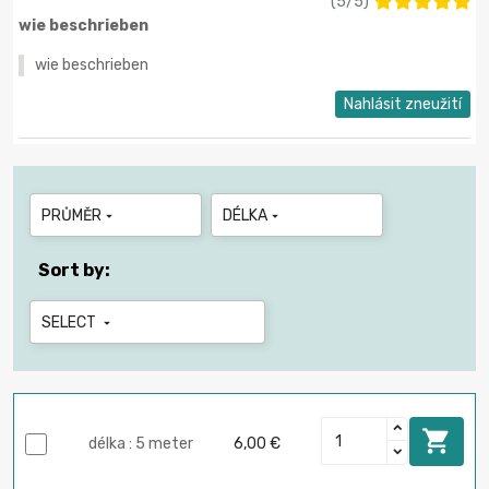
(
5
/
5
)
wie beschrieben
wie beschrieben
Nahlásit zneužití
PRŮMĚR
DÉLKA


Sort by:
SELECT


délka : 5 meter
6,00 €