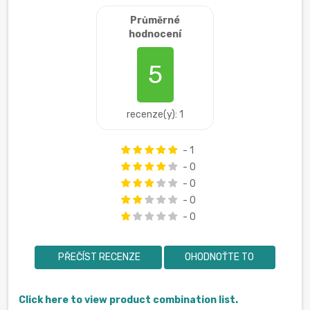
Průměrné
hodnocení
5
recenze(y): 1
- 1
- 0
- 0
- 0
- 0
PŘEČÍST RECENZE
OHODNOŤTE TO
Click here to view product combination list.