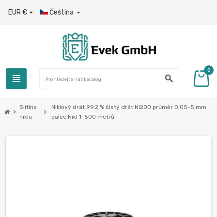
EUR €
Čeština

0
view_headline
search
Slitina
Niklový drát 99,2 % čistý drát Ni200 průměr 0,05-5 mm
chevron_right
chevron_right
niklu
palce Nikl 1-500 metrů