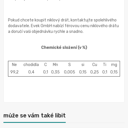
Pokud chcete koupit niklový drát, kontaktujte spolehlivého
dodavatele. Evek GmbH nabízí férovou cenu niklového drátu
a doručí vaši objednávku rychle a snadno.
Chemické složení
(v %)
Ne
chodidla
C
Mn
S
si
Cu
Ti
mg
99,2
0,4
0,1
0,35
0,005
0,15
0,25
0,1
0,15
může se vám také libit