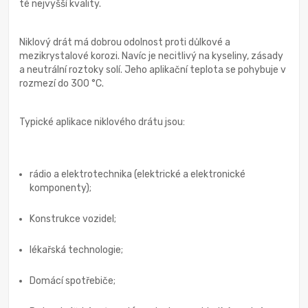
té nejvyšší kvality.
Niklový drát má dobrou odolnost proti důlkové a
mezikrystalové korozi. Navíc je necitlivý na kyseliny, zásady
a neutrální roztoky solí. Jeho aplikační teplota se pohybuje v
rozmezí do 300 °C.
Typické aplikace niklového drátu jsou:
rádio a elektrotechnika (elektrické a elektronické
komponenty);
Konstrukce vozidel;
lékařská technologie;
Domácí spotřebiče;