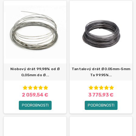
Niobový drát 99,98% od Ø
Tantalový drát Ø0.05mm-5mm
0,05mm do Ø...
Ta 99.95%...
2 059,54 €
3 775,93 €
PODROBNOSTI
PODROBNOSTI