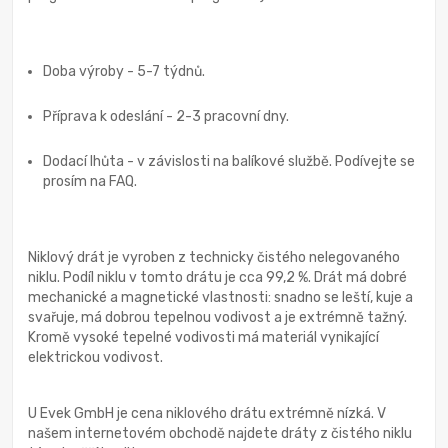
Doba výroby - 5-7 týdnů.
Příprava k odeslání - 2-3 pracovní dny.
Dodací lhůta - v závislosti na balíkové službě. Podívejte se
prosím na FAQ.
Niklový drát je vyroben z technicky čistého nelegovaného
niklu. Podíl niklu v tomto drátu je cca 99,2 %. Drát má dobré
mechanické a magnetické vlastnosti: snadno se leští, kuje a
svařuje, má dobrou tepelnou vodivost a je extrémně tažný.
Kromě vysoké tepelné vodivosti má materiál vynikající
elektrickou vodivost.
U Evek GmbH je cena niklového drátu extrémně nízká. V
našem internetovém obchodě najdete dráty z čistého niklu