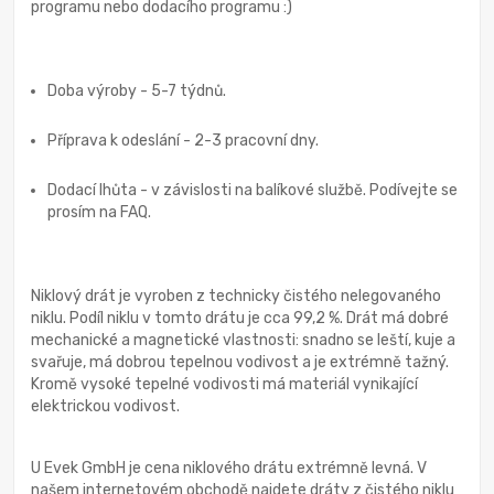
programu nebo dodacího programu :)
Doba výroby - 5-7 týdnů.
Příprava k odeslání - 2-3 pracovní dny.
Dodací lhůta - v závislosti na balíkové službě. Podívejte se
prosím na FAQ.
Niklový drát je vyroben z technicky čistého nelegovaného
niklu. Podíl niklu v tomto drátu je cca 99,2 %. Drát má dobré
mechanické a magnetické vlastnosti: snadno se leští, kuje a
svařuje, má dobrou tepelnou vodivost a je extrémně tažný.
Kromě vysoké tepelné vodivosti má materiál vynikající
elektrickou vodivost.
U Evek GmbH je cena niklového drátu extrémně levná. V
našem internetovém obchodě najdete dráty z čistého niklu