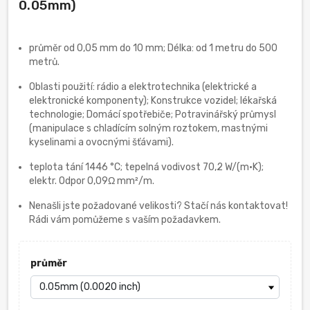
0.05mm)
průměr od 0,05 mm do 10 mm; Délka: od 1 metru do 500
metrů.
Oblasti použití: rádio a elektrotechnika (elektrické a
elektronické komponenty); Konstrukce vozidel; lékařská
technologie; Domácí spotřebiče; Potravinářský průmysl
(manipulace s chladícím solným roztokem, mastnými
kyselinami a ovocnými šťávami).
teplota tání 1446 °C; tepelná vodivost 70,2 W/(m·K);
elektr. Odpor 0,09Ω mm²/m.
Nenašli jste požadované velikosti? Stačí nás kontaktovat!
Rádi vám pomůžeme s vaším požadavkem.
průměr