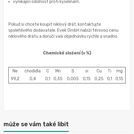
vynikající odolnost proti kyselinám.
Pokud si chcete koupit niklový drát, kontaktujte
spolehlivého dodavatele. Evek GmbH nabízí férovou cenu
niklového drátu a doručí vaši objednávku rychle a snadno.
Chemické složení
(v %)
Ne
chodidla
C
Mn
S
si
Cu
Ti
mg
99,2
0,4
0,1
0,35
0,005
0,15
0,25
0,1
0,15
může se vám také libit