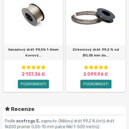
Vanadový drát 99,5% 1-5mm
Zirkoniový drát 99,2 % od
kovový...
Ø0,05 mm do...
2 137,36 €
2 099,96 €
PODROBNOSTI
PODROBNOSTI
Recenze
Podle
xcxfrzgz E.
zapnuto (
Niklový drát 99,2 % čistý drát
Ni200 průměr 0,05-10 mm palce Nikl 1-500 metrů
) :