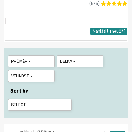
(
5
/
5
)
.
.
Nahlásit zneužití
PRŮMĚR
DÉLKA


VELIKOST

Sort by:
SELECT

velikost : 0.05mm