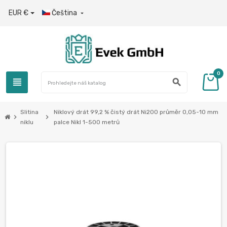
EUR €
Čeština

0
view_headline
search
Slitina
Niklový drát 99,2 % čistý drát Ni200 průměr 0,05-10 mm
chevron_right
chevron_right
niklu
palce Nikl 1-500 metrů