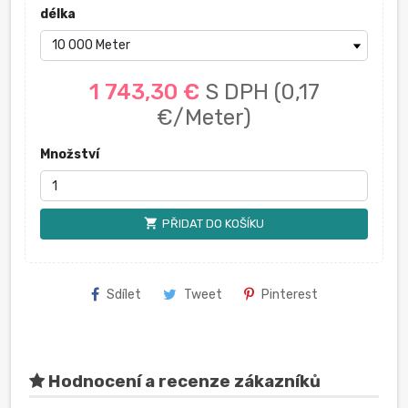
délka
1 743,30 €
S DPH
(0,17
€/Meter)
Množství
shopping_cart
PŘIDAT DO KOŠÍKU
Sdílet
Tweet
Pinterest
Hodnocení a recenze zákazníků