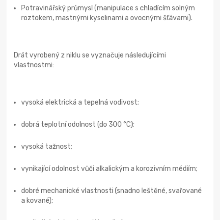
Potravinářský průmysl (manipulace s chladícím solným
roztokem, mastnými kyselinami a ovocnými šťávami).
Drát vyrobený z niklu se vyznačuje následujícími
vlastnostmi:
vysoká elektrická a tepelná vodivost;
dobrá teplotní odolnost (do 300 °C);
vysoká tažnost;
vynikající odolnost vůči alkalickým a korozivním médiím;
dobré mechanické vlastnosti (snadno leštěné, svařované
a kované);