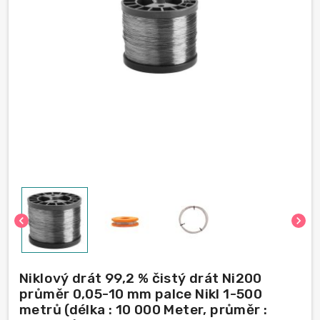
chevron_left
chevron_right
Niklový drát 99,2 % čistý drát Ni200
průměr 0,05-10 mm palce Nikl 1-500
metrů (délka : 10 000 Meter, průměr :