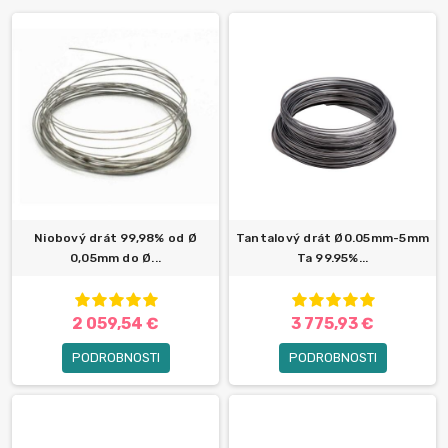
Niobový drát 99,98% od Ø
Tantalový drát Ø0.05mm-5mm
0,05mm do Ø...
Ta 99.95%...
2 059,54 €
3 775,93 €
PODROBNOSTI
PODROBNOSTI