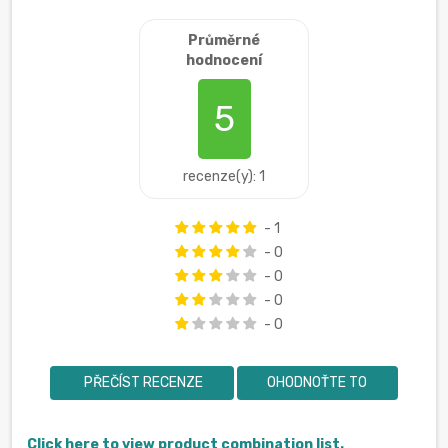
Průměrné
hodnocení
5
recenze(y): 1
- 1
- 0
- 0
- 0
- 0
PŘEČÍST RECENZE
OHODNOŤTE TO
Click here to view product combination list.