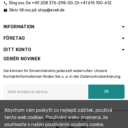
Ring oss:
De
+49 208 376-298-00
, Ch
+41 615 100-612

délka : 100 Meter
Skriv till oss på:
shop@evek.de


průměr : 3.175mm
4 177,77 €
(≈1/8 inch)
INFORMATION
délka : 50 Meter
FÖRETAG

průměr : 3.6mm
2 740,41 €
(≈9/16 inch)
DITT KONTO
ODBĚR NOVINEK
délka : 25 Meter

průměr : 4mm
1 004,14 €
Sie können Ihr Einverständnis jederzeit widerrufen. Unsere
(≈5/32 inch)
Kontaktinformationen finden Sie u. a. in der Datenschutzerklärung.
délka : 50 Meter
OK

průměr : 4mm
1 673,58 €
(≈5/32 inch)
Abychom vám poskytli co nejlepší zážitek, používá
délka : 25 Meter
tento web cookies. Používání webu znamená, že
Zahlarten im Onlineshop

průměr : 4.76mm
2 874,60 €
souhlasíte s naším používáním souborů cookie.
(3/16 inch)