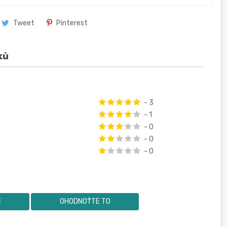
Tweet
Pinterest
ků
- 3
- 1
- 0
- 0
- 0
E
OHODNOŤTE TO