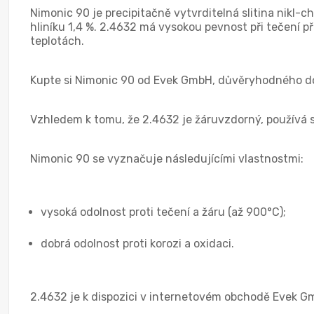
Nimonic 90 je precipitačně vytvrditelná slitina nikl-ch
hliníku 1,4 %. 2.4632 má vysokou pevnost při tečení p
teplotách.
Kupte si Nimonic 90 od Evek GmbH, důvěryhodného doda
Vzhledem k tomu, že 2.4632 je žáruvzdorný, používá se
Nimonic 90 se vyznačuje následujícími vlastnostmi:
vysoká odolnost proti tečení a žáru (až 900°C);
dobrá odolnost proti korozi a oxidaci.
2.4632 je k dispozici v internetovém obchodě Evek Gm