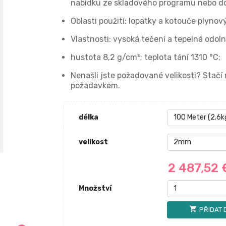
nabídku ze skladového programu nebo do
Oblasti použití: lopatky a kotouče plyno
Vlastnosti: vysoká tečení a tepelná odoln
hustota 8,2 g/cm³; teplota tání 1310 °C;
Nenašli jste požadované velikosti? Stač
požadavkem.
délka
velikost
2 487,52
Množství
shopping_cart
PŘIDAT 