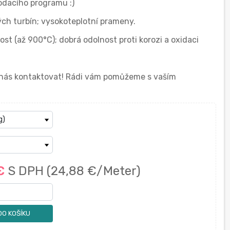
dacího programu :)
vých turbín; vysokoteplotní prameny.
ost (až 900°C); dobrá odolnost proti korozi a oxidaci
í nás kontaktovat! Rádi vám pomůžeme s vaším
 €
S DPH
(24,88 €/Meter)
DO KOŠÍKU