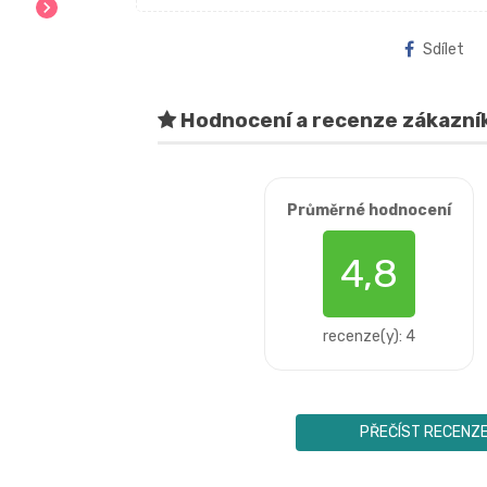
chevron_right
Sdílet
Hodnocení a recenze zákazní
Průměrné hodnocení
4,8
recenze(y): 4
PŘEČÍST RECENZ