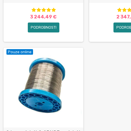
3 244,49 €
2 347
PODROBNOSTI
PODROB
Pouze online