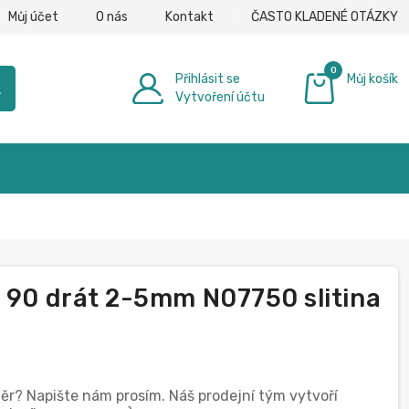
Můj účet
O nás
Kontakt
ČASTO KLADENÉ OTÁZKY
0
Přihlásit se
Můj košík
h
Vytvoření účtu
0,00 €
a 90 drát 2-5mm N07750 slitina
)
měr? Napište nám prosím. Náš prodejní tým vytvoří