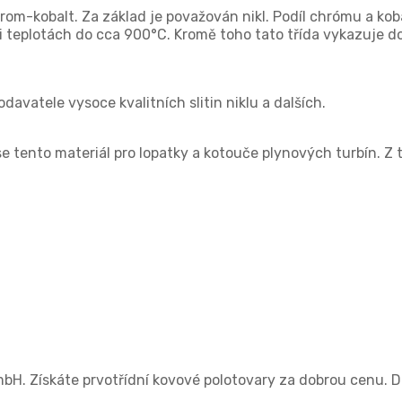
rom-kobalt. Za základ je považován nikl. Podíl chrómu a kobal
ři teplotách do cca 900°C. Kromě toho tato třída vykazuje do
vatele vysoce kvalitních slitin niklu a dalších.
 tento materiál pro lopatky a kotouče plynových turbín. Z té
bH. Získáte prvotřídní kovové polotovary za dobrou cenu. 