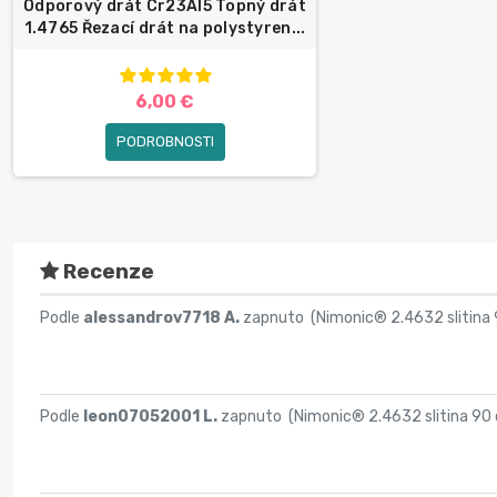
Odporový drát Cr23Al5 Topný drát
1.4765 Řezací drát na polystyren...
6,00 €
PODROBNOSTI
Recenze
Podle
alessandrov7718 A.
zapnuto (
Nimonic® 2.4632 slitina 
Podle
leon07052001 L.
zapnuto (
Nimonic® 2.4632 slitina 90 