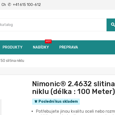
✆
Ch
+41 615 100-612
searc
HOT
PRODUKTY
NABÍDKY
PŘEPRAVA
 slitina niklu
Nimonic® 2.4632 slitin
niklu (délka : 100 Meter
Poslední kus skladem
notifications_active
Potřebujete jinou kvalitu oceli nebo roz