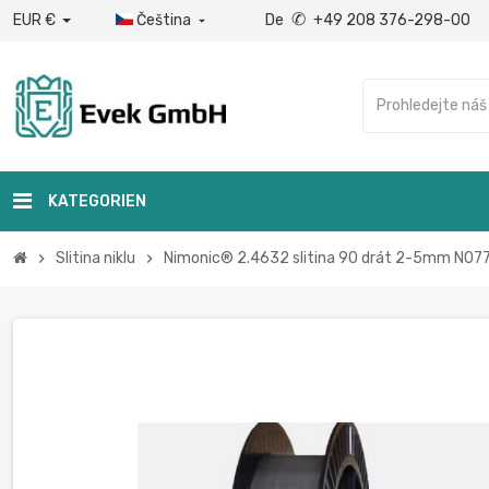
✆
EUR €
Čeština
De
+49 208 376-298-00

KATEGORIEN
Slitina niklu
Nimonic® 2.4632 slitina 90 drát 2-5mm N07750
chevron_right
chevron_right