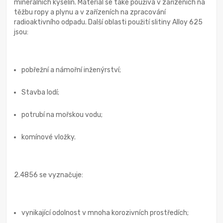
minerálních kyselin. Materiál se také používá v zařízeních na
těžbu ropy a plynu a v zařízeních na zpracování
radioaktivního odpadu. Další oblasti použití slitiny Alloy 625
jsou:
pobřežní a námořní inženýrství;
Stavba lodí;
potrubí na mořskou vodu;
komínové vložky.
2.4856 se vyznačuje:
vynikající odolnost v mnoha korozivních prostředích;