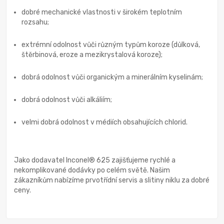
dobré mechanické vlastnosti v širokém teplotním
rozsahu;
extrémní odolnost vůči různým typům koroze (důlková,
štěrbinová, eroze a mezikrystalová koroze);
dobrá odolnost vůči organickým a minerálním kyselinám;
dobrá odolnost vůči alkáliím;
velmi dobrá odolnost v médiích obsahujících chlorid.
Jako dodavatel Inconel® 625 zajišťujeme rychlé a
nekomplikované dodávky po celém světě. Našim
zákazníkům nabízíme prvotřídní servis a slitiny niklu za dobré
ceny.