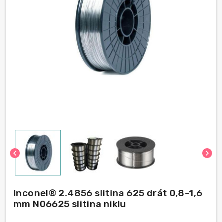
chevron_left
chevron_right
Inconel® 2.4856 slitina 625 drát 0,8-1,6
mm N06625 slitina niklu