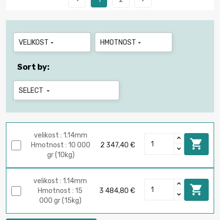
VELIKOST
HMOTNOST


Sort by:
SELECT

velikost : 1.14mm

Hmotnost : 10 000
2 347,40 €
gr (10kg)
velikost : 1.14mm

Hmotnost : 15
3 484,80 €
000 gr (15kg)