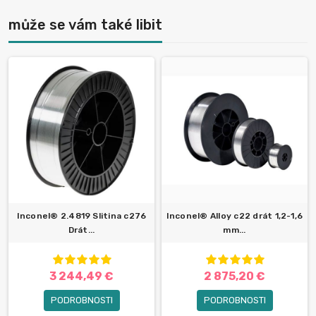
může se vám také libit
Inconel® 2.4819 Slitina c276
Inconel® Alloy c22 drát 1,2-1,6
Drát...
mm...
3 244,49 €
2 875,20 €
PODROBNOSTI
PODROBNOSTI