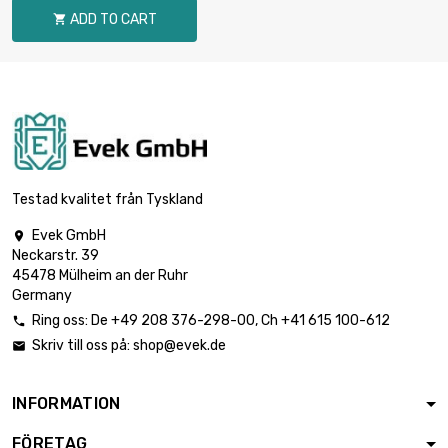
ADD TO CART

Testad kvalitet från Tyskland
Evek GmbH

Neckarstr. 39
45478 Mülheim an der Ruhr
Germany
Ring oss:
De
+49 208 376-298-00
, Ch
+41 615 100-612

Skriv till oss på:
shop@evek.de

INFORMATION
FÖRETAG