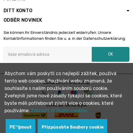
DITT KONTO
ODBĚR NOVINEK
Sie können Ihr Einverständnis jederzeit widerrufen. Unsere
Kontaktinformationen finden Sie u. a. in der Datenschutzerklärung.
OK
Abychom vám poskytli co nejlepší zážitek, používá
tento web cookies. Používání webu znamená, že
Zahlarten im Onlineshop
souhlasíte s naším používáním souborů cookie.
Zveřejnili jsme nové zásady týkající se cookies, které
byste měli potřebovat zjistit více o cookies, které
Schneller Versand per
používáme.
Zobrazit zГЎsady cookies.
PЕ™ijmout
Přizpůsobte Soubory cookie