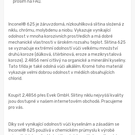
prosím na FAQ.
Inconel® 625 je žáruvzdorná, nízkouhlíková slitina složená z
niklu, chrómu, molybdenu a niobu. Vykazuje vynikající
odolnost v mnoha korozivních prostředích a má dobré
mechanické vlastnosti v širokém rozsahu teplot. Slitina 625
se vyznačuje extrémní odolností vůči velkému množství
druhů koroze (důlková, štěrbinová, eroze a mezikrystalová
koroze). 2.4856 není citlivý na organické a minerální kyseliny.
Tato třída je také odolná vůči alkáliím. Kromě toho materiál
vykazuje velmi dobrou odolnost v médiích obsahujících
chlorid.
Koupit 2,4856 přes Evek GmbH. Slitiny niklu nejvyšší kvality
jsou dostupné v našem internetovém obchodě. Pracujeme
pro vás.
Díky své vynikající odolnosti vůči kyselinám a zásadám se
Inconel® 625 používá v chemickém průmyslu k výrobě