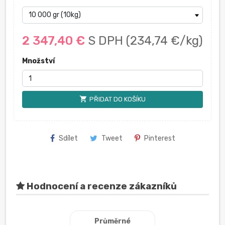
2 347,40 €
S DPH
(234,74 €/kg)
Množství
shopping_cart
PŘIDAT DO KOŠÍKU
Sdílet
Tweet
Pinterest
Hodnocení a recenze zákazníků
Průměrné