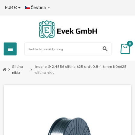
EUR €
Čeština

0
view_headline
search
Slitina
Inconel® 2.4856 slitina 625 drát 0,8-1,6 mm N06625
chevron_right
chevron_right
niklu
slitina niklu