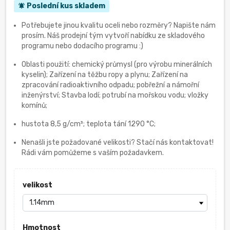
Poslední kus skladem
notifications_active
Potřebujete jinou kvalitu oceli nebo rozměry? Napište nám
prosím. Náš prodejní tým vytvoří nabídku ze skladového
programu nebo dodacího programu :)
Oblasti použití: chemický průmysl (pro výrobu minerálních
kyselin); Zařízení na těžbu ropy a plynu; Zařízení na
zpracování radioaktivního odpadu; pobřežní a námořní
inženýrství; Stavba lodí; potrubí na mořskou vodu; vložky
komínů;
hustota 8,5 g/cm³; teplota tání 1290 °C;
Nenašli jste požadované velikosti? Stačí nás kontaktovat!
Rádi vám pomůžeme s vaším požadavkem.
velikost
Hmotnost