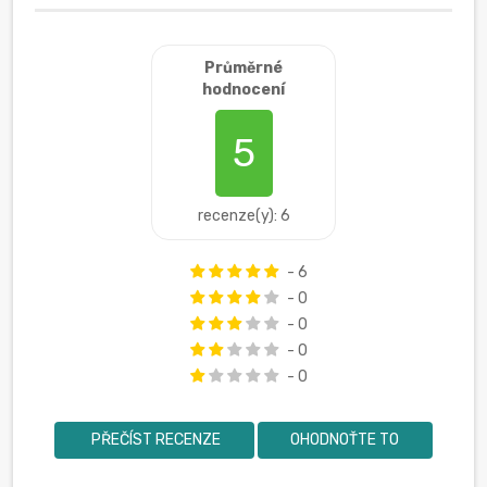
Průměrné
hodnocení
5
recenze(y): 6
- 6
- 0
- 0
- 0
- 0
PŘEČÍST RECENZE
OHODNOŤTE TO