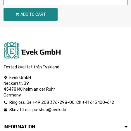
ADD TO CART

Testad kvalitet från Tyskland
Evek GmbH

Neckarstr. 39
45478 Mülheim an der Ruhr
Germany
Ring oss:
De
+49 208 376-298-00
, Ch
+41 615 100-612

Skriv till oss på:
shop@evek.de

INFORMATION