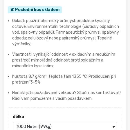
Poslední kus skladem
notifications_active
Oblasti použití: chemický průmysl; produkce kyseliny
octové; Environmentální technologie (čističky odpadních
vod, spalovny odpadů); Farmaceutický průmysl; spalovny
odpadu; celulózový nebo papírenský průmysl; Tepelné
výměníky;
Vlastnosti: vynikající odolnost v oxidačním a redukčním
prostředí; mimořádná odolnost proti oxidačním a
minerálním kyselinám;
hustota 8,7 g/cm³; teplota tání 1355 °C; Prodloužení při
přetržení 3-5%
Nenašli jste požadované velikosti? Stačí nás kontaktovat!
Rádi vám pomůžeme s vaším požadavkem.
délka