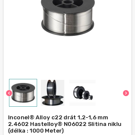
chevron_left
chevron_right
Inconel® Alloy c22 drát 1,2-1,6 mm
2.4602 Hastelloy® N06022 Slitina niklu
(délka : 1000 Meter)