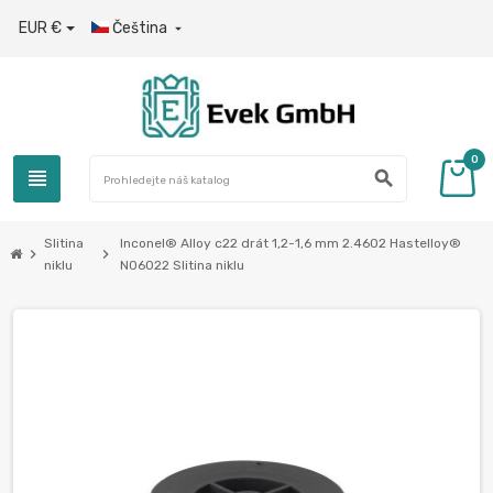
EUR €
Čeština

0
view_headline
search
Slitina
Inconel® Alloy c22 drát 1,2-1,6 mm 2.4602 Hastelloy®
chevron_right
chevron_right
niklu
N06022 Slitina niklu