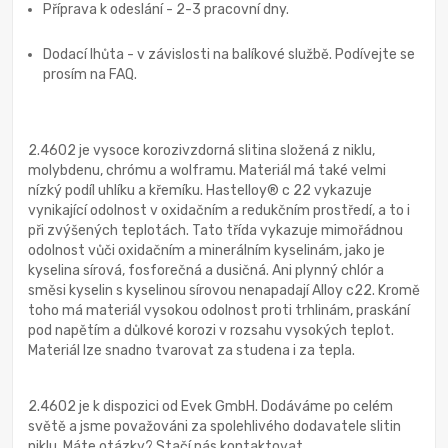
Příprava k odeslání - 2-3 pracovní dny.
Dodací lhůta - v závislosti na balíkové službě. Podívejte se
prosím na FAQ.
2.4602 je vysoce korozivzdorná slitina složená z niklu,
molybdenu, chrómu a wolframu. Materiál má také velmi
nízký podíl uhlíku a křemíku. Hastelloy® c 22 vykazuje
vynikající odolnost v oxidačním a redukčním prostředí, a to i
při zvýšených teplotách. Tato třída vykazuje mimořádnou
odolnost vůči oxidačním a minerálním kyselinám, jako je
kyselina sírová, fosforečná a dusičná. Ani plynný chlór a
směsi kyselin s kyselinou sírovou nenapadají Alloy c22. Kromě
toho má materiál vysokou odolnost proti trhlinám, praskání
pod napětím a důlkové korozi v rozsahu vysokých teplot.
Materiál lze snadno tvarovat za studena i za tepla.
2.4602 je k dispozici od Evek GmbH. Dodáváme po celém
světě a jsme považováni za spolehlivého dodavatele slitin
niklu. Máte otázky? Stačí nás kontaktovat.