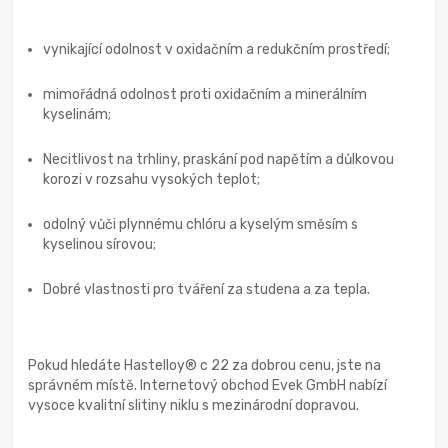
vynikající odolnost v oxidačním a redukčním prostředí;
mimořádná odolnost proti oxidačním a minerálním
kyselinám;
Necitlivost na trhliny, praskání pod napětím a důlkovou
korozi v rozsahu vysokých teplot;
odolný vůči plynnému chlóru a kyselým směsím s
kyselinou sírovou;
Dobré vlastnosti pro tváření za studena a za tepla.
Pokud hledáte Hastelloy® c 22 za dobrou cenu, jste na
správném místě. Internetový obchod Evek GmbH nabízí
vysoce kvalitní slitiny niklu s mezinárodní dopravou.