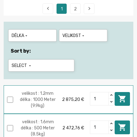


1
2
DÉLKA
VELIKOST


Sort by:
SELECT

velikost : 1.2mm

délka : 1000 Meter
2 875,20 €
(9.9kg)
velikost : 1.6mm

délka : 500 Meter
2 472,76 €
(8.5kg)