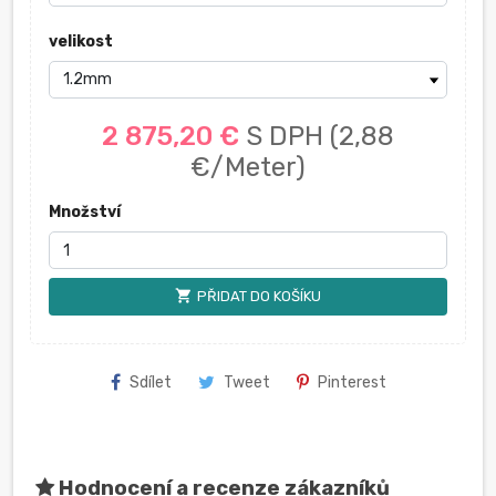
velikost
2 875,20 €
S DPH
(2,88
€/Meter)
Množství
shopping_cart
PŘIDAT DO KOŠÍKU
Sdílet
Tweet
Pinterest
Hodnocení a recenze zákazníků