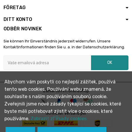
FÖRETAG
DITT KONTO
ODBĚR NOVINEK
Sie können Ihr Einverständnis jederzeit widerrufen. Unsere
Kontaktinformationen finden Sie u. a. in der Datenschutzerklärung.
OK
Abychom vám poskytli co nejlepší zážitek, používá
tento web cookies. Používání webu znamená, že
Zahlarten im Onlineshop
souhlasíte s naším používáním souborů cookie.
Zveřejnili jsme nové zásady týkající se cookies, které
byste měli potřebovat zjistit více o cookies, které
Schneller Versand per
používáme.
Zobrazit zГЎsady cookies.