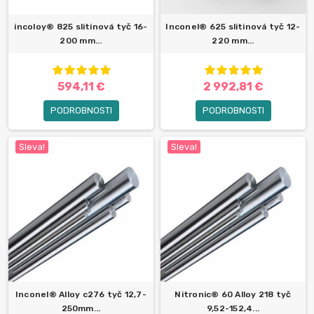
incoloy® 825 slitinová tyč 16-
Inconel® 625 slitinová tyč 12-
200 mm...
220 mm...
594,11 €
2 992,81 €
PODROBNOSTI
PODROBNOSTI
Sleva!
Sleva!
Inconel® Alloy c276 tyč 12,7-
Nitronic® 60 Alloy 218 tyč
250mm...
9,52-152,4...