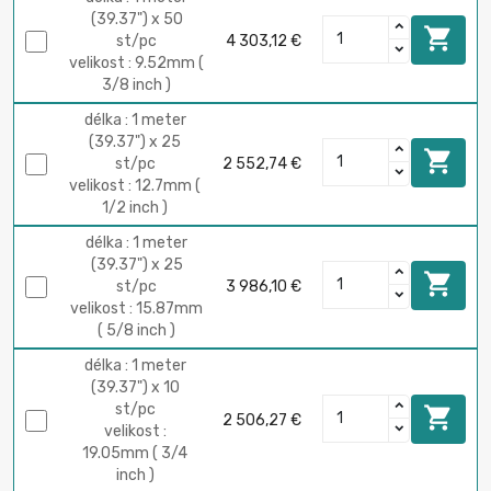
(39.37") x 50

st/pc
4 303,12 €
velikost : 9.52mm (
3/8 inch )
délka : 1 meter
(39.37") x 25

st/pc
2 552,74 €
velikost : 12.7mm (
1/2 inch )
délka : 1 meter
(39.37") x 25

st/pc
3 986,10 €
velikost : 15.87mm
( 5/8 inch )
délka : 1 meter
(39.37") x 10
st/pc

2 506,27 €
velikost :
19.05mm ( 3/4
inch )