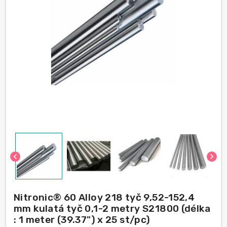
chevron_left
chevron_right
Nitronic® 60 Alloy 218 tyč 9,52-152,4
mm kulatá tyč 0,1-2 metry S21800 (délka
: 1 meter (39.37") x 25 st/pc)