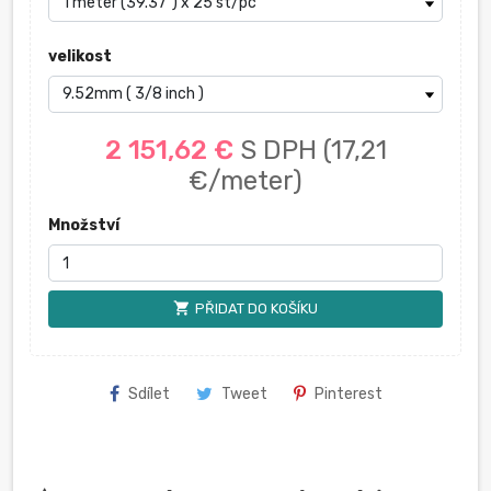
velikost
2 151,62 €
S DPH
(17,21
€/meter)
Množství
shopping_cart
PŘIDAT DO KOŠÍKU
Sdílet
Tweet
Pinterest