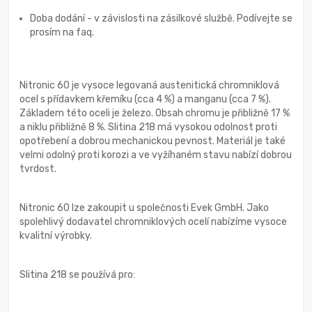
Doba dodání - v závislosti na zásilkové službě. Podívejte se
prosím na faq.
Nitronic 60 je vysoce legovaná austenitická chromniklová
ocel s přídavkem křemíku (cca 4 %) a manganu (cca 7 %).
Základem této oceli je železo. Obsah chromu je přibližně 17 %
a niklu přibližně 8 %. Slitina 218 má vysokou odolnost proti
opotřebení a dobrou mechanickou pevnost. Materiál je také
velmi odolný proti korozi a ve vyžíhaném stavu nabízí dobrou
tvrdost.
Nitronic 60 lze zakoupit u společnosti Evek GmbH. Jako
spolehlivý dodavatel chromniklových ocelí nabízíme vysoce
kvalitní výrobky.
Slitina 218 se používá pro: