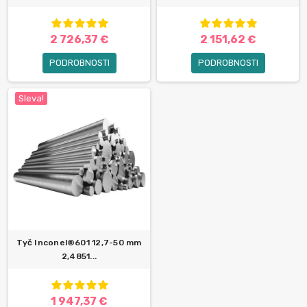
2 726,37 €
2 151,62 €
PODROBNOSTI
PODROBNOSTI
Sleva!
Tyč Inconel®601 12,7-50 mm
2,4851...
1 947,37 €