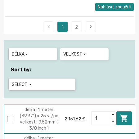
Nahlásit zneužití


1
2
DÉLKA
VELIKOST


Sort by:
SELECT

délka : 1 meter
(39.37") x 25 st/pc

2 151,62 €
velikost : 9.52mm (
3/8 inch )
délka : 1 meter