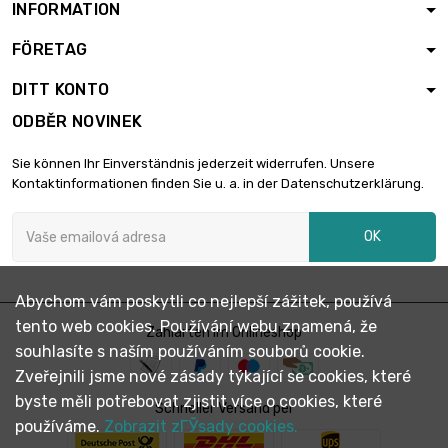
velikost : 31.75mm
INFORMATION
( 1 1/4 inch )
FÖRETAG
velikost : 38.1mm
( 1 1/2 inch )

2 255,68 €
DITT KONTO
délka : 1.5 meter
(59.06" inch)
ODBĚR NOVINEK
délka : 2 meter
Sie können Ihr Einverständnis jederzeit widerrufen. Unsere
(78.74" inch)

2 673,37 €
Kontaktinformationen finden Sie u. a. in der Datenschutzerklärung.
velikost : 38.1mm (
1 1/2 inch )
OK
délka : 1 meter
(39.37" inch)

velikost :
2 274,20 €
44.45mm ( 1 3/4
Abychom vám poskytli co nejlepší zážitek, používá
inch )
tento web cookies. Používání webu znamená, že
Zahlarten im Onlineshop
souhlasíte s naším používáním souborů cookie.
délka : 1.5 meter
(59.06" inch)
Zveřejnili jsme nové zásady týkající se cookies, které

velikost :
3 070,25 €
byste měli potřebovat zjistit více o cookies, které
Schneller Versand per
44.45mm ( 1 3/4
používáme.
Zobrazit zГЎsady cookies.
inch )