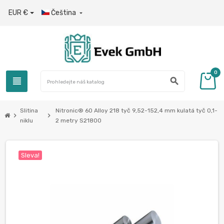
EUR €
Čeština

0
view_headline
search
Slitina
Nitronic® 60 Alloy 218 tyč 9,52-152,4 mm kulatá tyč 0,1-
chevron_right
chevron_right
niklu
2 metry S21800
Sleva!