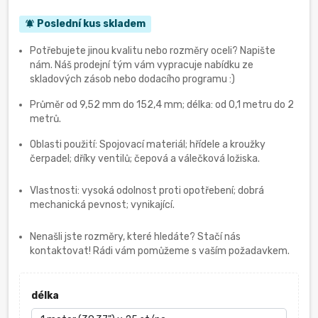
Poslední kus skladem
notifications_active
Potřebujete jinou kvalitu nebo rozměry oceli? Napište
nám. Náš prodejní tým vám vypracuje nabídku ze
skladových zásob nebo dodacího programu :)
Průměr od 9,52 mm do 152,4 mm; délka: od 0,1 metru do 2
metrů.
Oblasti použití: Spojovací materiál; hřídele a kroužky
čerpadel; dříky ventilů; čepová a válečková ložiska.
Vlastnosti: vysoká odolnost proti opotřebení; dobrá
mechanická pevnost; vynikající.
Nenašli jste rozměry, které hledáte? Stačí nás
kontaktovat! Rádi vám pomůžeme s vaším požadavkem.
délka