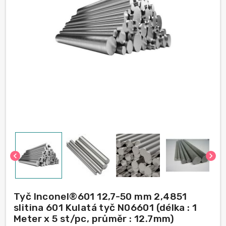
chevron_left
chevron_right
Tyč Inconel®601 12,7-50 mm 2,4851
slitina 601 Kulatá tyč N06601 (délka : 1
Meter x 5 st/pc, průměr : 12.7mm)