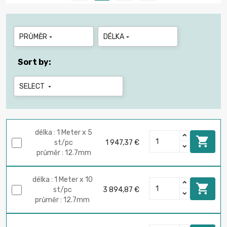
PRŮMĚR
DÉLKA


Sort by:
SELECT

délka : 1 Meter x 5

st/pc
1 947,37 €
průměr : 12.7mm
délka : 1 Meter x 10

st/pc
3 894,87 €
průměr : 12.7mm