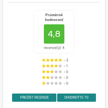
Průměrné
hodnocení
4,8
recenze(y): 4
- 3
- 1
- 0
- 0
- 0
PŘEČÍST RECENZE
OHODNOŤTE TO