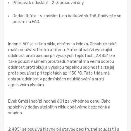
Příprava k odeslání - 2-3 pracovní dny.
Dodací lhůta - v závislosti na balíkové službě. Podívejte se
prosím na FAQ.
Inconel 601 je slitina niklu, chrómu a železa. Obsahuje také
malé množství hliníku a titanu. Materiál nabízí vynikající
odolnost proti oxidaci při vysokých teplotách. 2.4851 lze
také použít v sirném prostředí. Materiál má velmi dobrou
odolnost proti okují a vysokou tepelnou odolnost a lze jej
proto používat při teplotách až 1150 °C. Tato třída má
dobrou odolnost v podmínkách nauhličování a proti
agresivním plynům.
Evek GmbH nabízí Inconel 601 za výhodnou cenu. Jako
spolehlivý dodavatel slitin niklu dodáváme bezpečně a
snadno.
2.4851 se používá hlavně při stavbě pecí (různé součásti) a