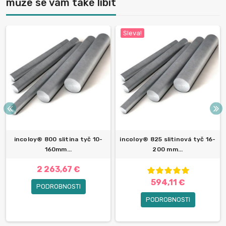
může se vám také libit
Sleva!
incoloy® 800 slitina tyč 10-
incoloy® 825 slitinová tyč 16-
160mm...
200 mm...
2 263,67 €
594,11 €
PODROBNOSTI
PODROBNOSTI