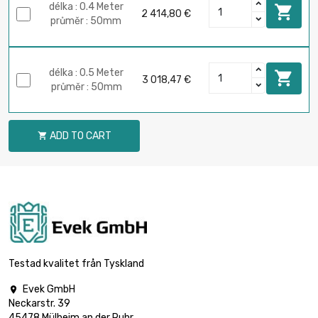
délka : 0.4 Meter

2 414,80 €
průměr : 50mm
délka : 0.5 Meter

3 018,47 €
průměr : 50mm
ADD TO CART

Testad kvalitet från Tyskland
Evek GmbH

Neckarstr. 39
45478 Mülheim an der Ruhr