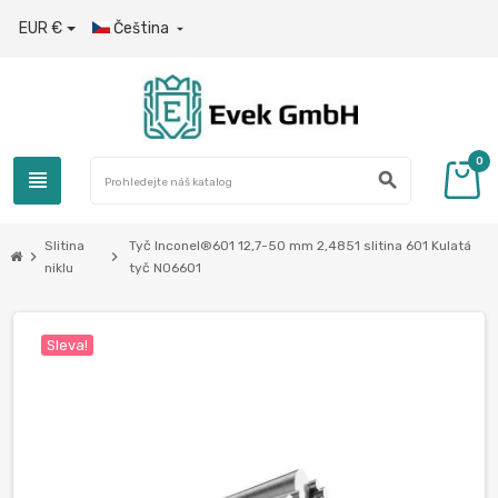
EUR €
Čeština

0
view_headline
search
Slitina
Tyč Inconel®601 12,7-50 mm 2,4851 slitina 601 Kulatá
chevron_right
chevron_right
niklu
tyč N06601
Sleva!