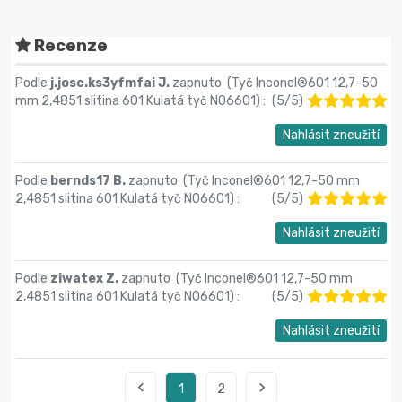
Recenze
Podle
j.josc.ks3yfmfai J.
zapnuto (
Tyč Inconel®601 12,7-50
mm 2,4851 slitina 601 Kulatá tyč N06601
) :
(
5
/
5
)
Nahlásit zneužití
Podle
bernds17 B.
zapnuto (
Tyč Inconel®601 12,7-50 mm
2,4851 slitina 601 Kulatá tyč N06601
) :
(
5
/
5
)
Nahlásit zneužití
Podle
ziwatex Z.
zapnuto (
Tyč Inconel®601 12,7-50 mm
2,4851 slitina 601 Kulatá tyč N06601
) :
(
5
/
5
)
Nahlásit zneužití


1
2