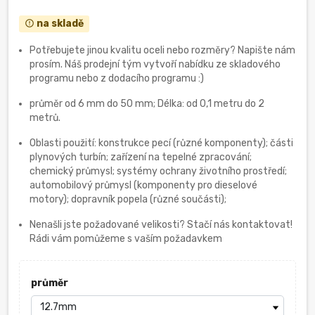
na skladě
error_outline
Potřebujete jinou kvalitu oceli nebo rozměry? Napište nám
prosím. Náš prodejní tým vytvoří nabídku ze skladového
programu nebo z dodacího programu :)
průměr od 6 mm do 50 mm; Délka: od 0,1 metru do 2
metrů.
Oblasti použití: konstrukce pecí (různé komponenty); části
plynových turbín; zařízení na tepelné zpracování;
chemický průmysl; systémy ochrany životního prostředí;
automobilový průmysl (komponenty pro dieselové
motory); dopravník popela (různé součásti);
Nenašli jste požadované velikosti? Stačí nás kontaktovat!
Rádi vám pomůžeme s vaším požadavkem
průměr