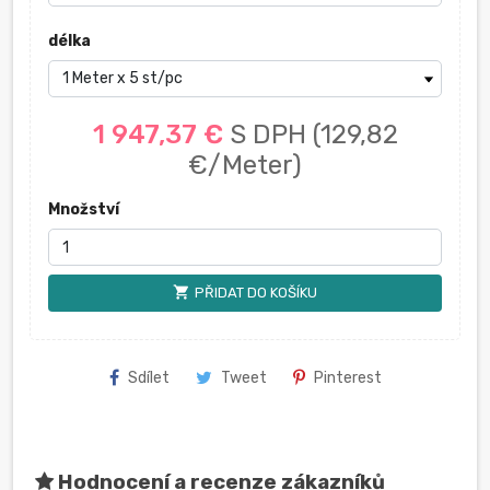
délka
1 947,37 €
S DPH
(129,82
€/Meter)
Množství
shopping_cart
PŘIDAT DO KOŠÍKU
Sdílet
Tweet
Pinterest
Hodnocení a recenze zákazníků