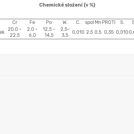
Chemické složení
(v %)
Cr
Fe
Po
W.
C.
spol
Mn
PROTI
S.
S
20.0 -
2,0 -
12,5 -
2,5-
ek
0,010
2.5
0,5
0,35
0,010
0,
22.5
6,0
14,5
3,5