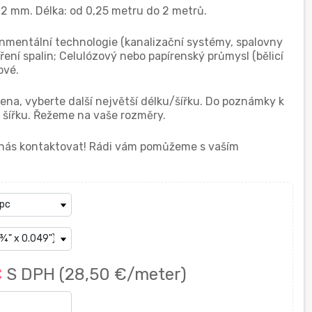
,02 mm. Délka: od 0,25 metru do 2 metrů.
onmentální technologie (kanalizační systémy, spalovny
ení spalin; Celulózový nebo papírenský průmysl (bělicí
ové.
na, vyberte další největší délku/šířku. Do poznámky k
šířku. Řežeme na vaše rozměry.
í nás kontaktovat! Rádi vám pomůžeme s vaším
€
S DPH
(28,50 €/meter)