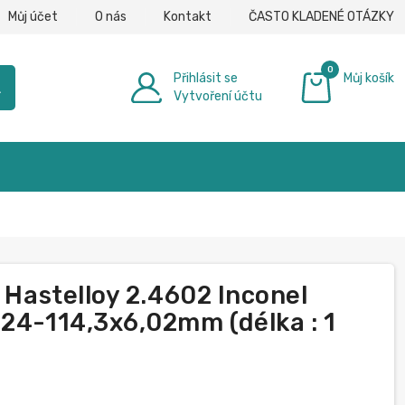
Můj účet
O nás
Kontakt
ČASTO KLADENÉ OTÁZKY
0
Přihlásit se
Můj košík
h
Vytvoření účtu
0,00 €
2 Hastelloy 2.4602 Inconel
,24-114,3x6,02mm (délka : 1