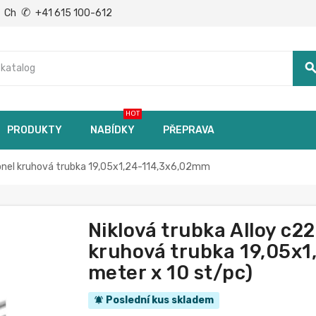
✆
Ch
+41 615 100-612
searc
HOT
PRODUKTY
NABÍDKY
PŘEPRAVA
conel kruhová trubka 19,05x1,24-114,3x6,02mm
Niklová trubka Alloy c2
kruhová trubka 19,05x1
meter x 10 st/pc)
Poslední kus skladem
notifications_active