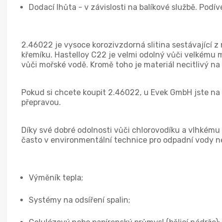
Dodací lhůta - v závislosti na balíkové službě. Podí
2.46022 je vysoce korozivzdorná slitina sestávající 
křemíku. Hastelloy C22 je velmi odolný vůči velkému m
vůči mořské vodě. Kromě toho je materiál necitlivý na
Pokud si chcete koupit 2.46022, u Evek GmbH jste na 
přepravou.
Díky své dobré odolnosti vůči chlorovodíku a vlhkému
často v environmentální technice pro odpadní vody ne
Výměník tepla;
Systémy na odsíření spalin;