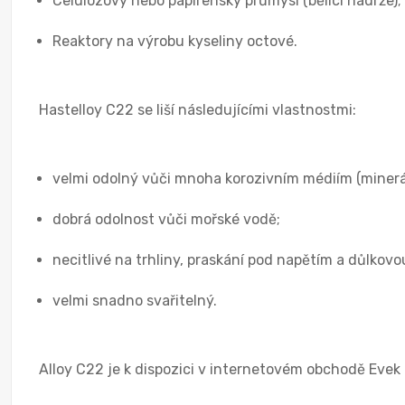
Celulózový nebo papírenský průmysl (bělicí nádrže);
Reaktory na výrobu kyseliny octové.
Hastelloy C22 se liší následujícími vlastnostmi:
velmi odolný vůči mnoha korozivním médiím (minerál
dobrá odolnost vůči mořské vodě;
necitlivé na trhliny, praskání pod napětím a důlkovo
velmi snadno svařitelný.
Alloy C22 je k dispozici v internetovém obchodě Evek 