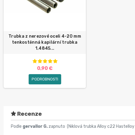
Trubka z nerezové oceli 4-20 mm
tenkostěnná kapilární trubka
1.4845...
0,90 €
PODROBNOSTI
Recenze
Podle
gervallor G.
zapnuto (
Niklová trubka Alloy c22 Hastell