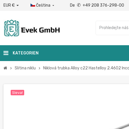
✆
EUR €
Čeština
De
+49 208 376-298-00

KATEGORIEN
Slitina niklu
Niklová trubka Alloy c22 Hastelloy 2.4602 In
chevron_right
chevron_right
Sleva!