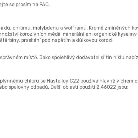
vejte se prosím na FAQ.
z niklu, chrómu, molybdenu a wolframu. Kromě zmíněných ko
nožství korozivních médií: minerální ani organické kyseliny 
 štěrbiny, praskání pod napětím a důlkovou korozi.
správném místě. Jako spolehlivý dodavatel slitin niklu nabí
 plynnému chlóru se Hastelloy C22 používá hlavně v chemick
bo spalovny odpadů. Další oblasti použití 2.46022 jsou: