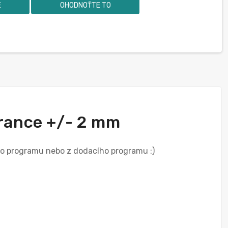
E
OHODNOŤTE TO
erance +/- 2 mm
ého programu nebo z dodacího programu :)