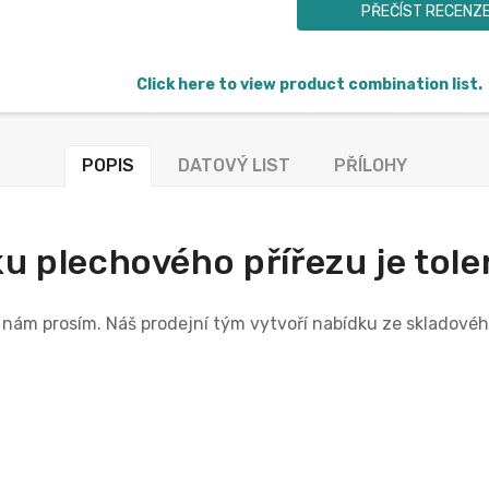
PŘEČÍST RECENZ
Click here to view product combination list.
POPIS
DATOVÝ LIST
PŘÍLOHY
lku plechového přířezu je tol
e nám prosím. Náš prodejní tým vytvoří nabídku ze skladov