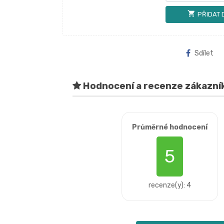
shopping_cart
PŘIDAT 
Sdílet
Hodnocení a recenze zákazní
Průměrné hodnocení
5
recenze(y): 4