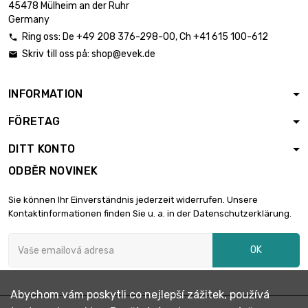

Hmotnost : 1.05gr
78,48 €
45478 Mülheim an der Ruhr
Germany
Ring oss:
De
+49 208 376-298-00
, Ch
+41 615 100-612

Skriv till oss på:
shop@evek.de


Hmotnost : 1.92gr
143,49 €
INFORMATION
FÖRETAG

Hmotnost : 4.67gr
349,02 €
DITT KONTO
ODBĚR NOVINEK

Hmotnost : 5gr
373,67 €
Sie können Ihr Einverständnis jederzeit widerrufen. Unsere
Kontaktinformationen finden Sie u. a. in der Datenschutzerklärung.
OK

Hmotnost : 33gr
2 466,27 €
Abychom vám poskytli co nejlepší zážitek, používá