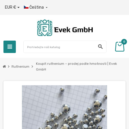
EUR €
Čeština

0
view_headline
search
Koupit ruthenium – prodej podle hmotnosti | Evek
chevron_right
chevron_right
Ruthenium
GmbH