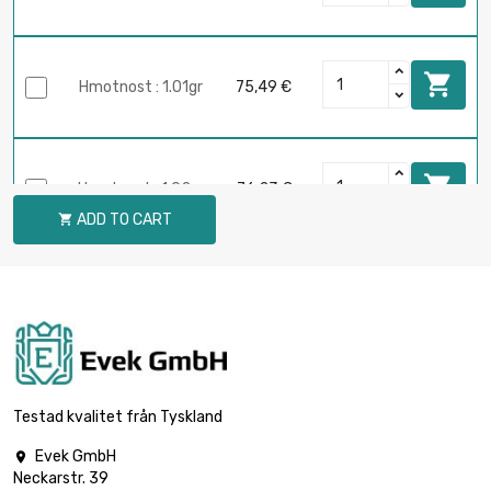

Hmotnost : 1.01gr
75,49 €

Hmotnost : 1.02gr
76,23 €
ADD TO CART


Hmotnost : 1.03gr
76,98 €

Hmotnost : 1.04gr
77,73 €
Testad kvalitet från Tyskland
Evek GmbH

Neckarstr. 39