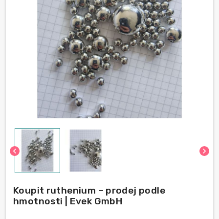
chevron_left
chevron_right
Koupit ruthenium – prodej podle
hmotnosti | Evek GmbH