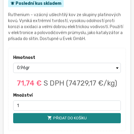
Poslední kus skladem
notifications_active
Ruthenium – vzácný ušlechtilý kov ze skupiny platinových
kovů. Vyniká extrémní tvrdostí, vysokou odolností proti
korozi a oxidaci a velmi dobrou elektrickou vodivostí. Použití
v elektronice a polovodičovém průmyslu, jako katalyzátor a
přísada do slitin. Dostupné u Evek GmbH.
Hmotnost
71,74 €
S DPH
(74729,17 €/kg)
Množství
shopping_cart
PŘIDAT DO KOŠÍKU