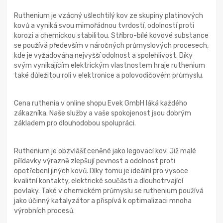
Ruthenium je vzácný ušlechtilý kov ze skupiny platinových
kovů a vyniká svou mimořádnou tvrdostí, odolností proti
korozi a chemickou stabilitou. Stříbro-bílé kovové substance
se používá především v náročných průmyslových procesech,
kde je vyžadována nejvyšší odolnost a spolehlivost. Díky
svým vynikajícím elektrickým vlastnostem hraje ruthenium
také důležitou roli v elektronice a polovodičovém průmyslu.
Cena ruthenia v online shopu Evek GmbH láká každého
zákazníka. Naše služby a vaše spokojenost jsou dobrým
základem pro dlouhodobou spolupráci.
Ruthenium je obzvlášť ceněné jako legovací kov. Již malé
přídavky výrazně zlepšují pevnost a odolnost proti
opotřebení jiných kovů. Díky tomu je ideální pro vysoce
kvalitní kontakty, elektrické součásti a dlouhotrvající
povlaky. Také v chemickém průmyslu se ruthenium používá
jako účinný katalyzátor a přispívá k optimalizaci mnoha
výrobních procesů.