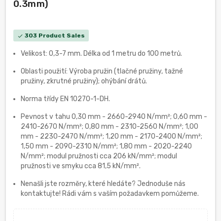
0.3mm)
303 Product Sales
check
Velikost: 0,3-7 mm. Délka od 1 metru do 100 metrů.
Oblasti použití: Výroba pružin (tlačné pružiny, tažné
pružiny, zkrutné pružiny); ohýbání drátů.
Norma třídy EN 10270-1-DH.
Pevnost v tahu 0,30 mm - 2660-2940 N/mm²; 0,60 mm -
2410-2670 N/mm²; 0,80 mm - 2310-2560 N/mm²; 1,00
mm - 2230-2470 N/mm²; 1,20 mm - 2170-2400 N/mm²;
1,50 mm - 2090-2310 N/mm²; 1,80 mm - 2020-2240
N/mm²; modul pružnosti cca 206 kN/mm²; modul
pružnosti ve smyku cca 81,5 kN/mm².
Nenašli jste rozměry, které hledáte? Jednoduše nás
kontaktujte! Rádi vám s vaším požadavkem pomůžeme.