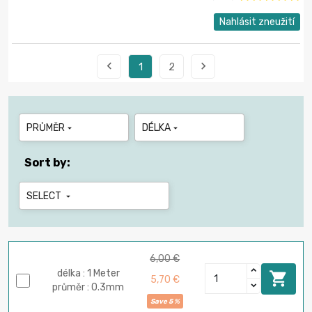
Nahlásit zneužití


1
2
PRŮMĚR
DÉLKA


Sort by:
SELECT

6,00 €
délka : 1 Meter

5,70 €
průměr : 0.3mm
Save 5 %