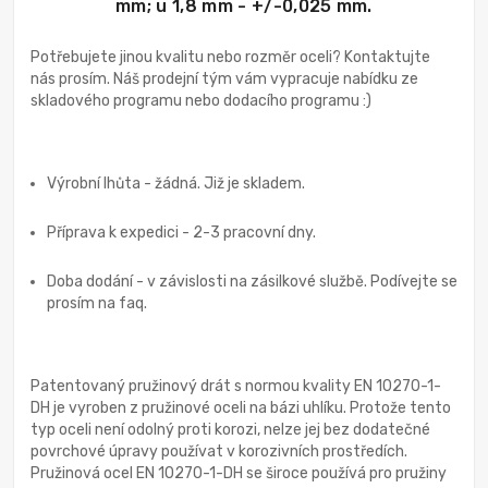
mm; u 1,8 mm - +/-0,025 mm.
Potřebujete jinou kvalitu nebo rozměr oceli? Kontaktujte
nás prosím. Náš prodejní tým vám vypracuje nabídku ze
skladového programu nebo dodacího programu :)
Výrobní lhůta - žádná. Již je skladem.
Příprava k expedici - 2-3 pracovní dny.
Doba dodání - v závislosti na zásilkové službě. Podívejte se
prosím na faq.
Patentovaný pružinový drát s normou kvality EN 10270-1-
DH je vyroben z pružinové oceli na bázi uhlíku. Protože tento
typ oceli není odolný proti korozi, nelze jej bez dodatečné
povrchové úpravy používat v korozivních prostředích.
Pružinová ocel EN 10270-1-DH se široce používá pro pružiny