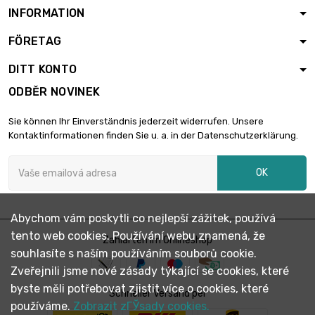
INFORMATION
6,00 €
FÖRETAG
délka : 1 Meter

5,70 €
průměr : 0.34mm
DITT KONTO
Save 5 %
ODBĚR NOVINEK
6,00 €
Sie können Ihr Einverständnis jederzeit widerrufen. Unsere
délka : 2 Meter

5,70 €
Kontaktinformationen finden Sie u. a. in der Datenschutzerklärung.
průměr : 0.34mm
Save 5 %
OK
6,00 €
délka : 5 Meter

5,70 €
Abychom vám poskytli co nejlepší zážitek, používá
průměr : 0.34mm
tento web cookies. Používání webu znamená, že
Save 5 %
Zahlarten im Onlineshop
souhlasíte s naším používáním souborů cookie.
7,95 €
Zveřejnili jsme nové zásady týkající se cookies, které
délka : 10 Meter

byste měli potřebovat zjistit více o cookies, které
7,55 €
Schneller Versand per
průměr : 0.34mm
používáme.
Zobrazit zГЎsady cookies.
Save 5 %