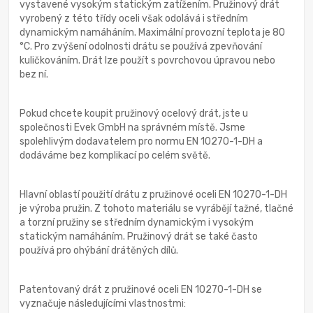
vystavené vysokým statickým zatížením. Pružinový drát
vyrobený z této třídy oceli však odolává i středním
dynamickým namáháním. Maximální provozní teplota je 80
°C. Pro zvýšení odolnosti drátu se používá zpevňování
kuličkováním. Drát lze použít s povrchovou úpravou nebo
bez ní.
Pokud chcete koupit pružinový ocelový drát, jste u
společnosti Evek GmbH na správném místě. Jsme
spolehlivým dodavatelem pro normu EN 10270-1-DH a
dodáváme bez komplikací po celém světě.
Hlavní oblastí použití drátu z pružinové oceli EN 10270-1-DH
je výroba pružin. Z tohoto materiálu se vyrábějí tažné, tlačné
a torzní pružiny se středním dynamickým i vysokým
statickým namáháním. Pružinový drát se také často
používá pro ohýbání drátěných dílů.
Patentovaný drát z pružinové oceli EN 10270-1-DH se
vyznačuje následujícími vlastnostmi: