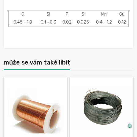
С
Si
P
S
Mn
Cu
0.45 - 1.0
0.1 - 0.3
0.02
0.025
0.4 - 1.2
0.12
může se vám také libit