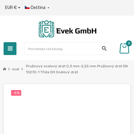
EUR €
Čeština

0
view_headline
search
Pružinový ocelový drát 0,3 mm-2,25 mm Pružinový drát EN
chevron_right
chevron_right
ocel
10270-1 Třída DH Ocelový drát
-5%