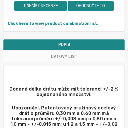
PŘEČÍST RECENZE
OHODNOŤTE TO
Click here to view product combination list.
POPIS
DATOVÝ LIST
Dodaná délka drátu může mít toleranci +/-2 %
objednaného množství.
Upozornění. Patentovaný pružinový ocelový
drát o průměru 0,30 mm a 0,60 mm má
toleranci průměru +/-0,008 mm; u 0,80 mm a
1,0 mm - +/-0,015 mm; u 1,2 a 1,5 mm - +/-0,02