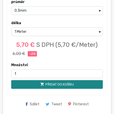
průměr
délka
5,70 €
S DPH
(5,70 €/Meter)
6,00 €
-5%
Množství
shopping_cart
PŘIDAT DO KOŠÍKU
Sdílet
Tweet
Pinterest