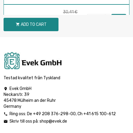
30,41 €
délka : 50 Meter

28,89 €
průměr : 0.3mm
ADD TO CART

Save 5 %
59,60 €
délka : 100 Meter

56,62 €
průměr : 0.3mm
Save 5 %
Testad kvalitet från Tyskland
145,97 €
délka : 250 Meter

138,68 €
Evek GmbH

průměr : 0.3mm
Neckarstr. 39
Save 5 %
45478 Mülheim an der Ruhr
Germany
285,86 €
Ring oss:
De
+49 208 376-298-00
, Ch
+41 615 100-612

délka : 500 Meter

Skriv till oss på:
shop@evek.de
271,57 €

průměr : 0.3mm
Save 5 %