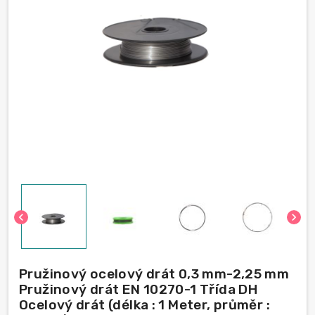
chevron_left
chevron_right
Pružinový ocelový drát 0,3 mm-2,25 mm
Pružinový drát EN 10270-1 Třída DH
Ocelový drát (délka : 1 Meter, průměr :