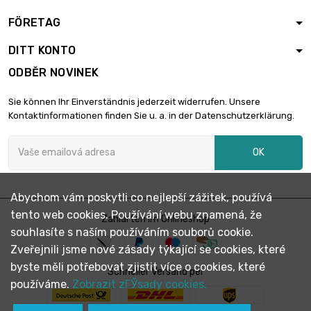
FÖRETAG
DITT KONTO
ODBĚR NOVINEK
Sie können Ihr Einverständnis jederzeit widerrufen. Unsere
Kontaktinformationen finden Sie u. a. in der Datenschutzerklärung.
OK
Abychom vám poskytli co nejlepší zážitek, používá
tento web cookies. Používání webu znamená, že
Zahlarten im Onlineshop
souhlasíte s naším používáním souborů cookie.
Zveřejnili jsme nové zásady týkající se cookies, které
byste měli potřebovat zjistit více o cookies, které
Schneller Versand per
používáme.
Zobrazit zГЎsady cookies.