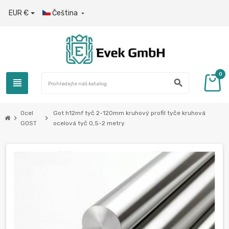
EUR €
Čeština

0
view_headline
search
Ocel
Got h12mf tyč 2-120mm kruhový profil tyče kruhová
chevron_right
chevron_right
GOST
ocelová tyč 0,5-2 metry