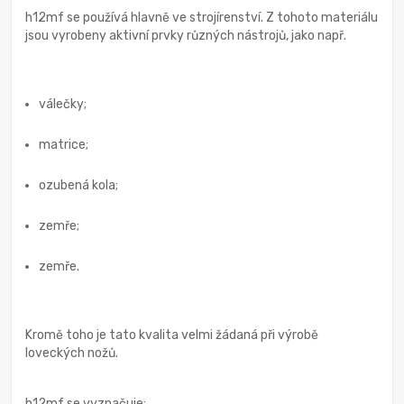
h12mf se používá hlavně ve strojírenství. Z tohoto materiálu
jsou vyrobeny aktivní prvky různých nástrojů, jako např.
válečky;
matrice;
ozubená kola;
zemře;
zemře.
Kromě toho je tato kvalita velmi žádaná při výrobě
loveckých nožů.
h12mf se vyznačuje: