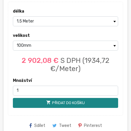
délka
velikost
2 902,08 €
S DPH
(1934,72
€/Meter)
Množství
shopping_cart
PŘIDAT DO KOŠÍKU
Sdílet
Tweet
Pinterest