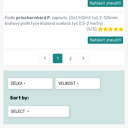
Nahlásit zneužití
Podle
prinzbernhard P.
zapnuto (
Got h12mf tyč 2-120mm
kruhový profil tyče kruhová ocelová tyč 0,5-2 metry
) :
(
5
/
5
)
Nahlásit zneužití


1
2
DÉLKA
VELIKOST


Sort by:
SELECT
