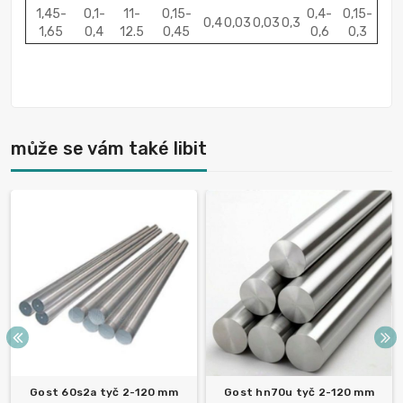
1,45-
0,1-
11-
0,15-
0,4-
0,15-
0,4
0,03
0,03
0,3
1,65
0,4
12.5
0,45
0,6
0,3
může se vám také libit
Gost 60s2a tyč 2-120 mm
Gost hn70u tyč 2-120 mm