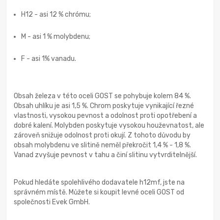
H12 - asi 12 % chrómu;
M - asi 1 % molybdenu;
F - asi 1% vanadu.
Obsah železa v této oceli GOST se pohybuje kolem 84 %.
Obsah uhlíku je asi 1,5 %. Chrom poskytuje vynikající řezné
vlastnosti, vysokou pevnost a odolnost proti opotřebení a
dobré kalení. Molybden poskytuje vysokou houževnatost, ale
zároveň snižuje odolnost proti okují. Z tohoto důvodu by
obsah molybdenu ve slitině neměl překročit 1,4 % - 1,8 %.
Vanad zvyšuje pevnost v tahu a činí slitinu vytvrditelnější.
Pokud hledáte spolehlivého dodavatele h12mf, jste na
správném místě. Můžete si koupit levné oceli GOST od
společnosti Evek GmbH.