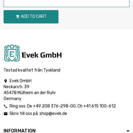
ADD TO CART

Testad kvalitet från Tyskland
Evek GmbH

Neckarstr. 39
45478 Mülheim an der Ruhr
Germany
Ring oss:
De
+49 208 376-298-00
, Ch
+41 615 100-612

Skriv till oss på:
shop@evek.de

INFORMATION