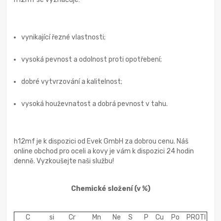
vynikající řezné vlastnosti;
vysoká pevnost a odolnost proti opotřebení;
dobré vytvrzování a kalitelnost;
vysoká houževnatost a dobrá pevnost v tahu.
h12mf je k dispozici od Evek GmbH za dobrou cenu. Náš
online obchod pro oceli a kovy je vám k dispozici 24 hodin
denně. Vyzkoušejte naši službu!
Chemické složení
(v %)
C
si
Cr
Mn
Ne
S
P
Cu
Po
PROTI