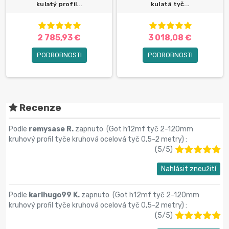
kulatý profil...
kulatá tyč...
2 785,93 €
3 018,08 €
PODROBNOSTI
PODROBNOSTI
Recenze
Podle
remysase R.
zapnuto (
Got h12mf tyč 2-120mm
kruhový profil tyče kruhová ocelová tyč 0,5-2 metry
) :
(
5
/
5
)
Nahlásit zneužití
Podle
karlhugo99 K.
zapnuto (
Got h12mf tyč 2-120mm
kruhový profil tyče kruhová ocelová tyč 0,5-2 metry
) :
(
5
/
5
)