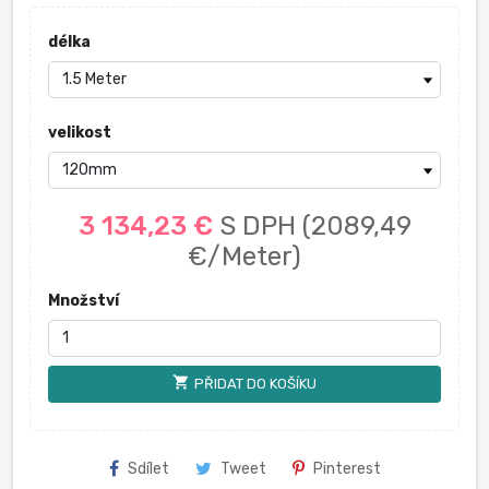
délka
velikost
3 134,23 €
S DPH
(2089,49
€/Meter)
Množství
shopping_cart
PŘIDAT DO KOŠÍKU
Sdílet
Tweet
Pinterest