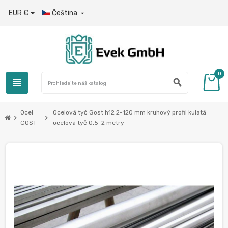
EUR €
Čeština

0
view_headline
search
Ocel
Ocelová tyč Gost h12 2-120 mm kruhový profil kulatá
chevron_right
chevron_right
GOST
ocelová tyč 0,5-2 metry