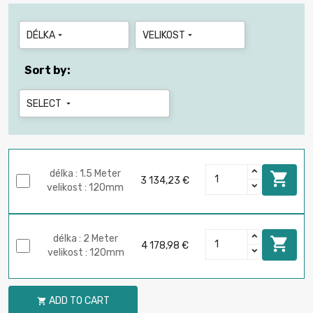
DÉLKA
VELIKOST


Sort by:
SELECT

délka : 1.5 Meter

3 134,23 €
velikost : 120mm
délka : 2 Meter

4 178,98 €
velikost : 120mm
ADD TO CART
