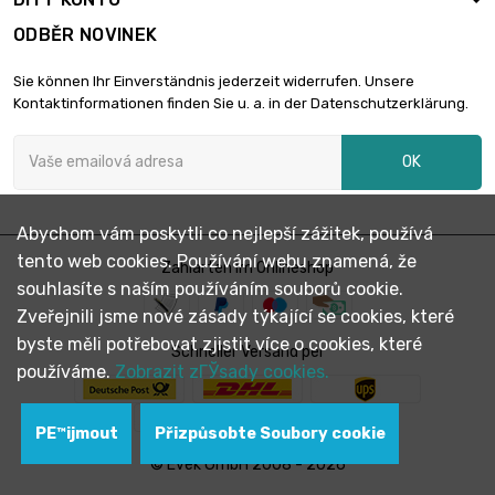
ODBĚR NOVINEK
Sie können Ihr Einverständnis jederzeit widerrufen. Unsere
Kontaktinformationen finden Sie u. a. in der Datenschutzerklärung.
OK
Abychom vám poskytli co nejlepší zážitek, používá
tento web cookies. Používání webu znamená, že
Zahlarten im Onlineshop
souhlasíte s naším používáním souborů cookie.
Zveřejnili jsme nové zásady týkající se cookies, které
byste měli potřebovat zjistit více o cookies, které
Schneller Versand per
používáme.
Zobrazit zГЎsady cookies.
PЕ™ijmout
Přizpůsobte Soubory cookie
© Evek GmbH 2008 - 2026