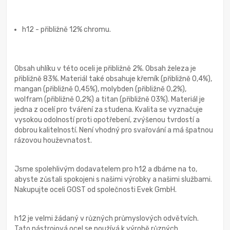
h12 - přibližně 12% chromu.
Obsah uhlíku v této oceli je přibližně 2%. Obsah železa je
přibližně 83%. Materiál také obsahuje křemík (přibližně 0,4%),
mangan (přibližně 0,45%), molybden (přibližně 0,2%),
wolfram (přibližně 0,2%) a titan (přibližně 03%). Materiál je
jedna z ocelí pro tváření za studena. Kvalita se vyznačuje
vysokou odolností proti opotřebení, zvýšenou tvrdostí a
dobrou kalitelností. Není vhodný pro svařování a má špatnou
rázovou houževnatost.
Jsme spolehlivým dodavatelem pro h12 a dbáme na to,
abyste zůstali spokojeni s našimi výrobky a našimi službami.
Nakupujte oceli GOST od společnosti Evek GmbH.
h12 je velmi žádaný v různých průmyslových odvětvích.
Tato nástrojová ocel se používá k výrobě různých