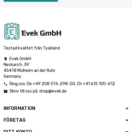
Testad kvalitet från Tyskland
Evek GmbH

Neckarstr. 39
45478 Mülheim an der Ruhr
Germany
Ring oss:
De
+49 208 376-298-00
, Ch
+41 615 100-612

Skriv till oss på:
shop@evek.de

INFORMATION
FÖRETAG
DITT KONTO