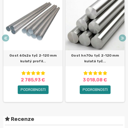
Gost 60s2a tyč 2-120 mm
Gost hn70u tyč 2-120 mm
kulatý profil...
kulatá tyč...
2 785,93 €
3 018,08 €
PODROBNOSTI
PODROBNOSTI
Recenze