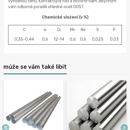
výhodnou cenu. Kontaktujte nás a dovolte nám, abychom
vám odborně poradili ohledně ocelí GOST.
Chemické složení
(v %)
C
si
Cr
Mn
Ne
S
P
0,35-0,44
0,6
12-14
0,6
0,6
0,025
0,03
může se vám také libit