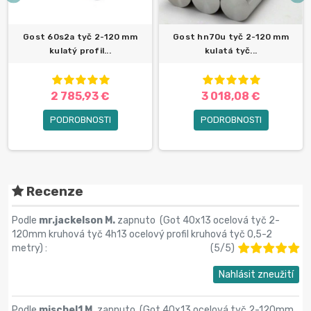
Gost 60s2a tyč 2-120 mm
Gost hn70u tyč 2-120 mm
kulatý profil...
kulatá tyč...
2 785,93 €
3 018,08 €
PODROBNOSTI
PODROBNOSTI
Recenze
Podle
mr.jackelson M.
zapnuto (
Got 40x13 ocelová tyč 2-
120mm kruhová tyč 4h13 ocelový profil kruhová tyč 0,5-2
metry
) :
(
5
/
5
)
Nahlásit zneužití
Podle
mischel1 M.
zapnuto (
Got 40x13 ocelová tyč 2-120mm