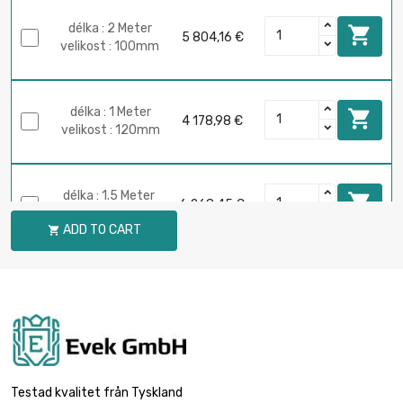
délka : 2 Meter

5 804,16 €
velikost : 100mm
délka : 1 Meter

4 178,98 €
velikost : 120mm
délka : 1.5 Meter

6 268,45 €
velikost : 120mm
ADD TO CART

délka : 2 Meter

8 357,94 €
velikost : 120mm
Testad kvalitet från Tyskland