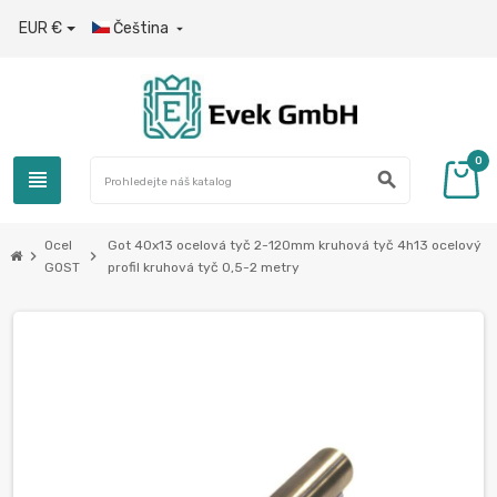
EUR €
Čeština

0
view_headline
search
Ocel
Got 40x13 ocelová tyč 2-120mm kruhová tyč 4h13 ocelový
chevron_right
chevron_right
GOST
profil kruhová tyč 0,5-2 metry