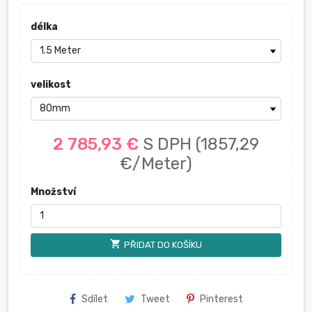
délka
velikost
2 785,93 €
S DPH
(1857,29
€/Meter)
Množství
shopping_cart
PŘIDAT DO KOŠÍKU
Sdílet
Tweet
Pinterest