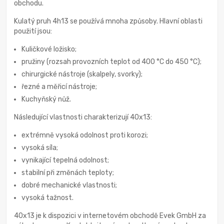
obchodu.
Kulatý pruh 4h13 se používá mnoha způsoby. Hlavní oblasti
použití jsou:
Kuličkové ložisko;
pružiny (rozsah provozních teplot od 400 °С do 450 °С);
chirurgické nástroje (skalpely, svorky);
řezné a měřicí nástroje;
Kuchyňský nůž.
Následující vlastnosti charakterizují 40x13:
extrémně vysoká odolnost proti korozi;
vysoká síla;
vynikající tepelná odolnost;
stabilní při změnách teploty;
dobré mechanické vlastnosti;
vysoká tažnost.
40x13 je k dispozici v internetovém obchodě Evek GmbH za