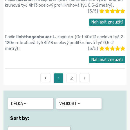
kruhová tyč 4h13 ocelový profil kruhová tyč 0,5-2 metry
) :
(
5
/
5
)
Nahlásit zneužití
Podle
lichtbogenhauer L.
zapnuto (
Got 40x13 ocelová tyč 2-
120mm kruhová tyč 4h13 ocelový profil kruhová tyč 0,5-2
metry
) :
(
5
/
5
)
Nahlásit zneužití


1
2
DÉLKA
VELIKOST


Sort by: