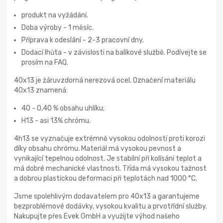
produkt na vyžádání.
Doba výroby - 1 měsíc.
Příprava k odeslání - 2-3 pracovní dny.
Dodací lhůta - v závislosti na balíkové službě. Podívejte se
prosím na FAQ.
40x13 je žáruvzdorná nerezová ocel. Označení materiálu
40x13 znamená:
40 - 0,40 % obsahu uhlíku;
H13 - asi 13% chrómu.
4h13 se vyznačuje extrémně vysokou odolností proti korozi
díky obsahu chrómu. Materiál má vysokou pevnost a
vynikající tepelnou odolnost. Je stabilní při kolísání teplot a
má dobré mechanické vlastnosti. Třída má vysokou tažnost
a dobrou plastickou deformaci při teplotách nad 1000 °С.
Jsme spolehlivým dodavatelem pro 40x13 a garantujeme
bezproblémové dodávky, vysokou kvalitu a prvotřídní služby.
Nakupujte přes Evek GmbH a využijte výhod našeho