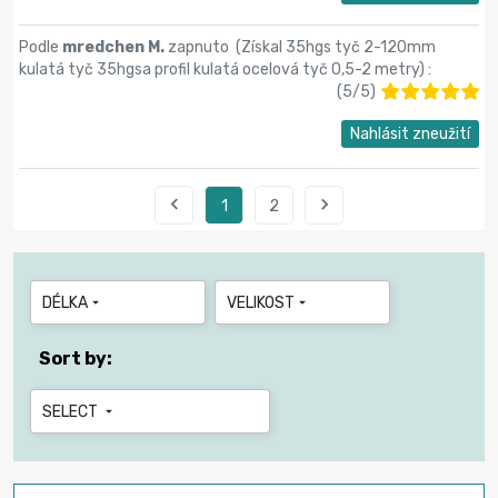
Podle
mredchen M.
zapnuto (
Získal 35hgs tyč 2-120mm
kulatá tyč 35hgsa profil kulatá ocelová tyč 0,5-2 metry
) :
(
5
/
5
)
Nahlásit zneužití


1
2
DÉLKA
VELIKOST


Sort by:
SELECT
