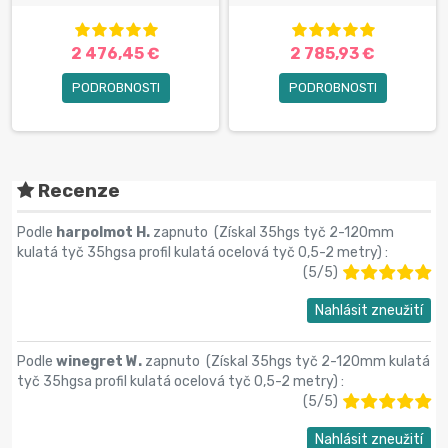
2 476,45 €
2 785,93 €
PODROBNOSTI
PODROBNOSTI
Recenze
Podle
harpolmot H.
zapnuto (
Získal 35hgs tyč 2-120mm
kulatá tyč 35hgsa profil kulatá ocelová tyč 0,5-2 metry
) :
(
5
/
5
)
Nahlásit zneužití
Podle
winegret W.
zapnuto (
Získal 35hgs tyč 2-120mm kulatá
tyč 35hgsa profil kulatá ocelová tyč 0,5-2 metry
) :
(
5
/
5
)
Nahlásit zneužití