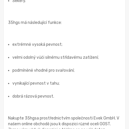
Sekery.
35hgs má následující funkce:
extrémně vysoká pevnost;
velmi odolný vůči silnému střídavému zatížení;
podmíněně vhodné pro svařování;
vynikající pevnost v tahu;
dobrá rázová pevnost.
Nakupte 35hgsa prostřednictvím společnosti Evek GmbH. V
našem online obchodě jsou k dispozici různé oceli GOST.