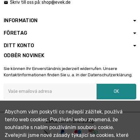
Skriv till oss på:
shop@evek.de

INFORMATION
FÖRETAG
DITT KONTO
ODBĚR NOVINEK
Sie können Ihr Einverständnis jederzeit widerrufen. Unsere
Kontaktinformationen finden Sie u. a. in der Datenschutzerklärung.
OK
Abychom vám poskytli co nejlepší zážitek, používá
tento web cookies. Používání webu znamená, že
Zahlarten im Onlineshop
souhlasíte s naším používáním souborů cookie.
Zveřejnili jsme nové zásady týkající se cookies, které