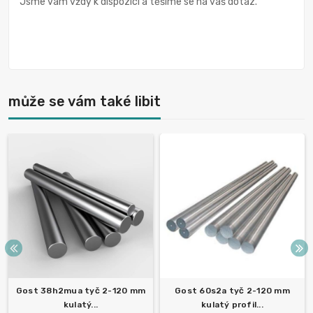
Jsme vám vždy k dispozici a těšíme se na váš dotaz.
může se vám také libit
Gost 38h2mua tyč 2-120 mm
Gost 60s2a tyč 2-120 mm
kulatý...
kulatý profil...