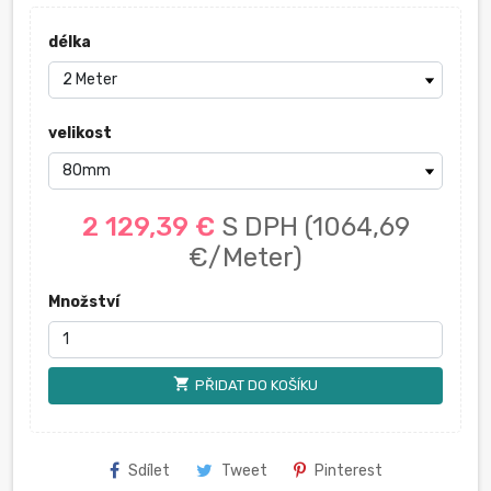
délka
velikost
2 129,39 €
S DPH
(1064,69
€/Meter)
Množství
shopping_cart
PŘIDAT DO KOŠÍKU
Sdílet
Tweet
Pinterest