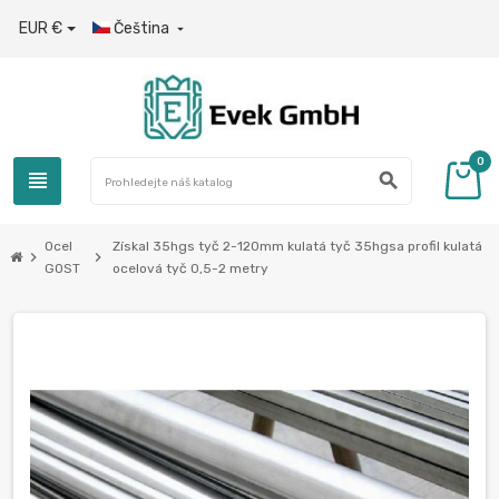
EUR €
Čeština

0
view_headline
search
Ocel
Získal 35hgs tyč 2-120mm kulatá tyč 35hgsa profil kulatá
chevron_right
chevron_right
GOST
ocelová tyč 0,5-2 metry