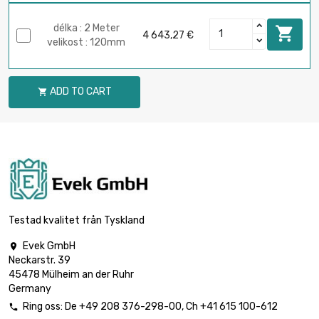
délka : 2 Meter

4 643,27 €
velikost : 120mm
ADD TO CART

Testad kvalitet från Tyskland
Evek GmbH

Neckarstr. 39
45478 Mülheim an der Ruhr
Germany
Ring oss:
De
+49 208 376-298-00
, Ch
+41 615 100-612
