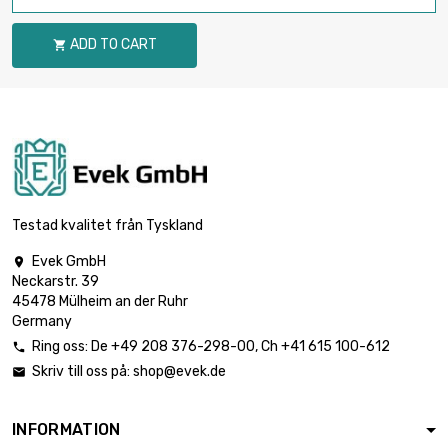
ADD TO CART

Testad kvalitet från Tyskland
Evek GmbH

Neckarstr. 39
45478 Mülheim an der Ruhr
Germany
Ring oss:
De
+49 208 376-298-00
, Ch
+41 615 100-612

Skriv till oss på:
shop@evek.de

INFORMATION