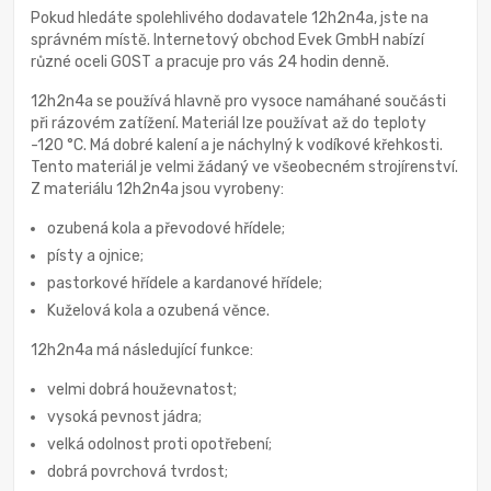
Pokud hledáte spolehlivého dodavatele 12h2n4a, jste na
správném místě. Internetový obchod Evek GmbH nabízí
různé oceli GOST a pracuje pro vás 24 hodin denně.
12h2n4a se používá hlavně pro vysoce namáhané součásti
při rázovém zatížení. Materiál lze používat až do teploty
-120 °C. Má dobré kalení a je náchylný k vodíkové křehkosti.
Tento materiál je velmi žádaný ve všeobecném strojírenství.
Z materiálu 12h2n4a jsou vyrobeny:
ozubená kola a převodové hřídele;
písty a ojnice;
pastorkové hřídele a kardanové hřídele;
Kuželová kola a ozubená věnce.
12h2n4a má následující funkce:
velmi dobrá houževnatost;
vysoká pevnost jádra;
velká odolnost proti opotřebení;
dobrá povrchová tvrdost;