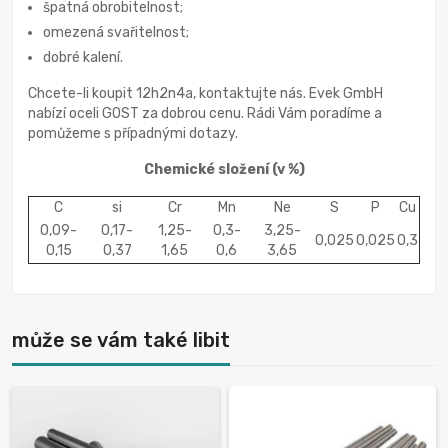
špatná obrobitelnost;
omezená svařitelnost;
dobré kalení.
Chcete-li koupit 12h2n4a, kontaktujte nás. Evek GmbH
nabízí oceli GOST za dobrou cenu. Rádi Vám poradíme a
pomůžeme s případnými dotazy.
Chemické složení
(v %)
C
si
Cr
Mn
Ne
S
P
Cu
0,09-
0,17-
1,25-
0,3-
3,25-
0,025
0,025
0,3
0,15
0,37
1,65
0,6
3,65
může se vám také libit