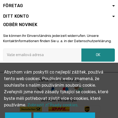
FÖRETAG
DITT KONTO
ODBĚR NOVINEK
Sie können Ihr Einverständnis jederzeit widerrufen. Unsere
Kontaktinformationen finden Sie u. a. in der Datenschutzerklärung.
OK
Abychom vám poskytli co nejlepší zážitek, používá
tento web cookies. Používání webu znamená, že
Zahlarten im Onlineshop
souhlasíte s naším používáním souborů cookie.
Zveřejnili jsme nové zásady týkající se cookies, které
byste měli potřebovat zjistit více o cookies, které
Schneller Versand per
používáme.
Zobrazit zГЎsady cookies.