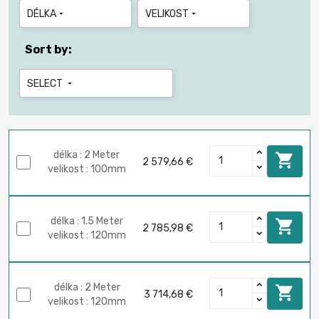
DÉLKA
VELIKOST


Sort by:
SELECT

délka : 2 Meter

2 579,66 €
velikost : 100mm
délka : 1.5 Meter

2 785,98 €
velikost : 120mm
délka : 2 Meter

3 714,68 €
velikost : 120mm