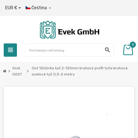
EUR €
Čeština

0
view_headline
search
Ocel
Got 12h2n4a tyč 2-120mm kruhový profil tyče kruhová
chevron_right
chevron_right
GOST
ocelová tyč 0,5-2 metry