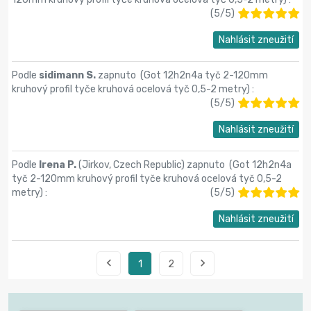
(
5
/
5
)
Nahlásit zneužití
Podle
sidimann S.
zapnuto (
Got 12h2n4a tyč 2-120mm
kruhový profil tyče kruhová ocelová tyč 0,5-2 metry
) :
(
5
/
5
)
Nahlásit zneužití
Podle
Irena P.
(Jirkov, Czech Republic) zapnuto (
Got 12h2n4a
tyč 2-120mm kruhový profil tyče kruhová ocelová tyč 0,5-2
metry
) :
(
5
/
5
)
Nahlásit zneužití


1
2