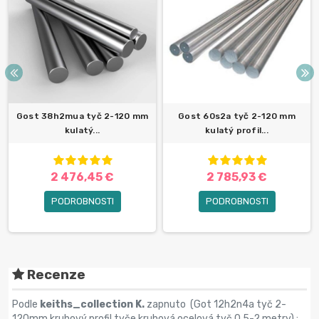
Gost 38h2mua tyč 2-120 mm
Gost 60s2a tyč 2-120 mm
kulatý...
kulatý profil...
2 476,45 €
2 785,93 €
PODROBNOSTI
PODROBNOSTI
Recenze
Podle
keiths_collection K.
zapnuto (
Got 12h2n4a tyč 2-
120mm kruhový profil tyče kruhová ocelová tyč 0,5-2 metry
) :