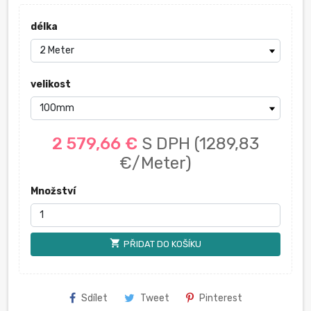
délka
velikost
2 579,66 €
S DPH
(1289,83
€/Meter)
Množství
shopping_cart
PŘIDAT DO KOŠÍKU
Sdílet
Tweet
Pinterest