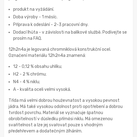
produkt na vyžádání.
Doba výroby - 1 měsíc.
Příprava k odeslání - 2-3 pracovní dny.
Dodací lhůta - v závislosti na balíkové službě. Podívejte se
prosím na FAQ.
12h2n4a je legovaná chromniklová konstrukční ocel.
Označení materiálu 12h2n4a znamená:
12 - 0,12 % obsahu uhlíku;
H2 - 2 % chrómu;
N4 - 4 % niklu;
А - kvalita oceli velmi vysoká.
Třída má velmi dobrou houževnatost a vysokou pevnost
jádra. Má také vysokou odolnost proti opotřebení a dobrou
tvrdost povrchu. Materiál se vyznačuje špatnou
obrobitelností v důsledku příměsi niklu. Má omezenou
svařitelnost a lze jej svařovat pouze s vhodným
předehřevem a dodatečným žíháním.