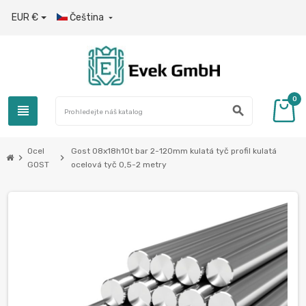
EUR €
Čeština

0
view_headline
search
Ocel
Gost 08x18h10t bar 2-120mm kulatá tyč profil kulatá
chevron_right
chevron_right
GOST
ocelová tyč 0,5-2 metry