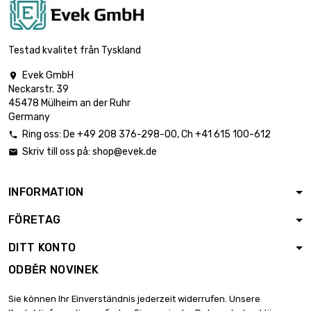
Testad kvalitet från Tyskland
Evek GmbH

Neckarstr. 39
45478 Mülheim an der Ruhr
Germany
Ring oss:
De
+49 208 376-298-00
, Ch
+41 615 100-612

Skriv till oss på:
shop@evek.de

INFORMATION
FÖRETAG
DITT KONTO
ODBĚR NOVINEK
Sie können Ihr Einverständnis jederzeit widerrufen. Unsere