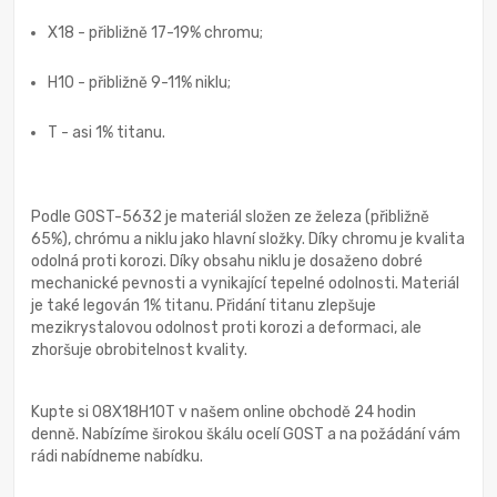
X18 - přibližně 17-19% chromu;
H10 - přibližně 9-11% niklu;
T - asi 1% titanu.
Podle GOST-5632 je materiál složen ze železa (přibližně
65%), chrómu a niklu jako hlavní složky. Díky chromu je kvalita
odolná proti korozi. Díky obsahu niklu je dosaženo dobré
mechanické pevnosti a vynikající tepelné odolnosti. Materiál
je také legován 1% titanu. Přidání titanu zlepšuje
mezikrystalovou odolnost proti korozi a deformaci, ale
zhoršuje obrobitelnost kvality.
Kupte si 08X18H10T v našem online obchodě 24 hodin
denně. Nabízíme širokou škálu ocelí GOST a na požádání vám
rádi nabídneme nabídku.