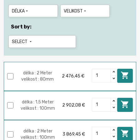
DÉLKA
VELIKOST


Sort by:
SELECT

délka : 2 Meter

2 476,45 €
velikost : 80mm
délka : 1.5 Meter

2 902,08 €
velikost : 100mm
délka : 2 Meter

3 869,45 €
velikost : 100mm