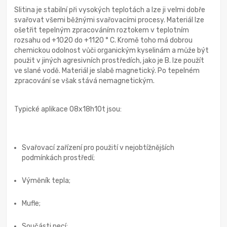
Slitina je stabilní při vysokých teplotách a lze ji velmi dobře
svařovat všemi běžnými svařovacími procesy. Materiál lze
ošetřit tepelným zpracováním roztokem v teplotním
rozsahu od +1020 do +1120 ° C. Kromě toho má dobrou
chemickou odolnost vůči organickým kyselinám a může být
použit v jiných agresivních prostředích, jako je B. lze použít
ve slané vodě. Materiál je slabě magnetický. Po tepelném
zpracování se však stává nemagnetickým.
Typické aplikace 08x18h10t jsou:
Svařovací zařízení pro použití v nejobtížnějších
podmínkách prostředí;
Výměník tepla;
Mufle;
Součásti pecí;