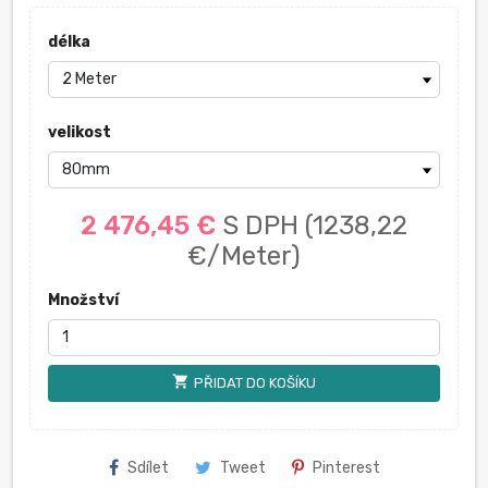
délka
velikost
2 476,45 €
S DPH
(1238,22
€/Meter)
Množství
shopping_cart
PŘIDAT DO KOŠÍKU
Sdílet
Tweet
Pinterest