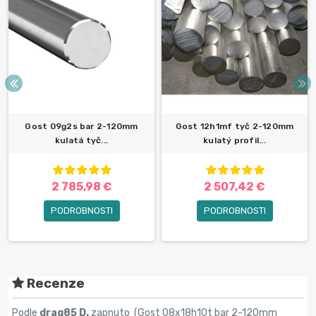
Gost 09g2s bar 2-120mm
Gost 12h1mf tyč 2-120mm
kulatá tyč...
kulatý profil...
2 785,98 €
2 507,42 €
PODROBNOSTI
PODROBNOSTI
Recenze
Podle
drag85 D.
zapnuto (
Gost 08x18h10t bar 2-120mm