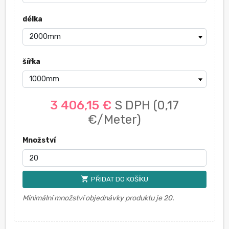
délka
šířka
3 406,15 €
S DPH
(0,17
€/Meter)
Množství
shopping_cart
PŘIDAT DO KOŠÍKU
Minimální množství objednávky produktu je 20.