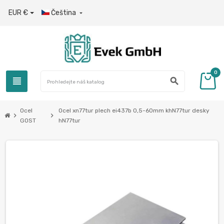
EUR €
Čeština

0
view_headline
search
Ocel
Ocel xn77tur plech ei437b 0,5-60mm khN77tur desky
chevron_right
chevron_right
GOST
hN77tur