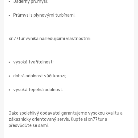
Jaderný průmysl;
Průmysl s plynovými turbínami.
xn77tur vyniká následujícími vlastnostmi:
vysoká tvařitelnost;
dobrá odolnost vůči korozi;
vysoká tepelná odolnost.
Jako spolehlivý dodavatel garantujeme vysokou kvalitu a
zákaznicky orientovaný servis. Kupte si xn77tur a
přesvědčte se sami.