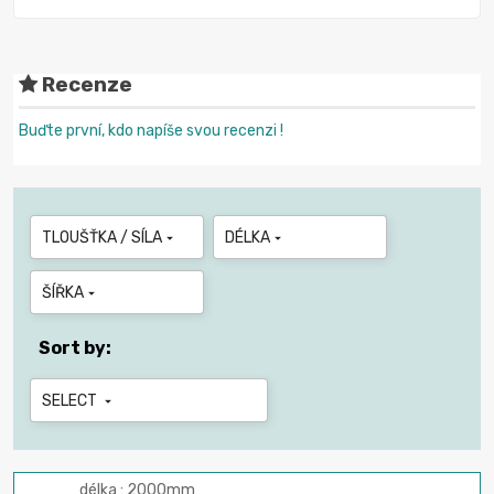
Recenze
Buďte první, kdo napíše svou recenzi !
TLOUŠŤKA / SÍLA
DÉLKA


ŠÍŘKA

Sort by:
SELECT

délka : 2000mm