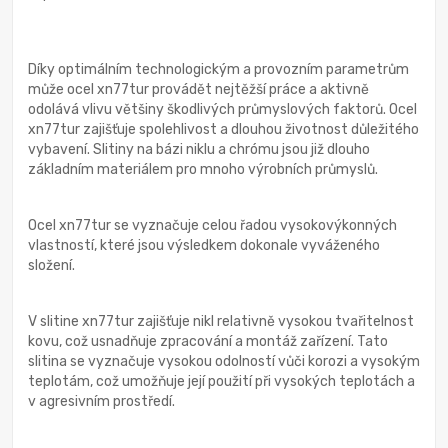
Díky optimálním technologickým a provozním parametrům
může ocel xn77tur provádět nejtěžší práce a aktivně
odolává vlivu většiny škodlivých průmyslových faktorů. Ocel
xn77tur zajišťuje spolehlivost a dlouhou životnost důležitého
vybavení. Slitiny na bázi niklu a chrómu jsou již dlouho
základním materiálem pro mnoho výrobních průmyslů.
Ocel xn77tur se vyznačuje celou řadou vysokovýkonných
vlastností, které jsou výsledkem dokonale vyváženého
složení.
V slitine xn77tur zajišťuje nikl relativně vysokou tvařitelnost
kovu, což usnadňuje zpracování a montáž zařízení. Tato
slitina se vyznačuje vysokou odolností vůči korozi a vysokým
teplotám, což umožňuje její použití při vysokých teplotách a
v agresivním prostředí.