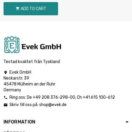
ADD TO CART

Testad kvalitet från Tyskland
Evek GmbH

Neckarstr. 39
45478 Mülheim an der Ruhr
Germany
Ring oss:
De
+49 208 376-298-00
, Ch
+41 615 100-612

Skriv till oss på:
shop@evek.de

INFORMATION