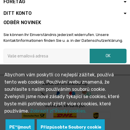
FÖRETAG
DITT KONTO
ODBĚR NOVINEK
Sie können Ihr Einverständnis jederzeit widerrufen. Unsere
Kontaktinformationen finden Sie u. a. in der Datenschutzerklärung.
OK
Abychom vám poskytli co nejlepší zážitek, používá
tento web cookies. Používání webu znamená, že
Zahlarten im Onlineshop
souhlasíte s naším používáním souborů cookie.
Zveřejnili jsme nové zásady týkající se cookies, které
byste měli potřebovat zjistit více o cookies, které
Schneller Versand per
používáme.
Zobrazit zГЎsady cookies.
PЕ™ijmout
Přizpůsobte Soubory cookie