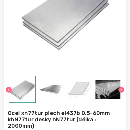
chevron_left
chevron_right
Ocel xn77tur plech ei437b 0,5-60mm
khN77tur desky hN77tur (délka :
2000mm)