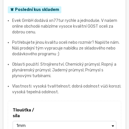
Poslední kus skladem
notifications_active
Evek GmbH dodává xn77tur rychle a jednoduše. V našem
online obchodě nabízíme vysoce kvalitní GOST oceli za
dobrou cenu.
Potřebujete jinou kvalitu oceli nebo rozměr? Napište nám.
Náš prodejní tým vypracuje nabídku ze skladového nebo
dodávkového programu :)
Oblasti použití: Strojírenství; Chemický průmysl; Ropný a
plynárenský průmysl; Jaderný průmysl; Průmysl s
plynovými turbínami.
Vlastnosti: vysoká tvařitelnost; dobrá odolnost vůči korozi;
vysoká tepelná odolnost.
Tloušťka /
síla