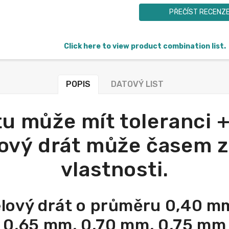
PŘEČÍST RECENZ
Click here to view product combination list.
POPIS
DATOVÝ LIST
tu může mít toleranci 
nový drát může časem z
vlastnosti.
lový drát o průměru 0,40 m
0,65 mm, 0,70 mm, 0,75 mm 