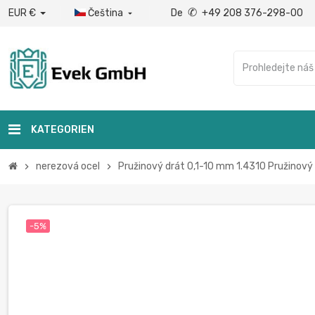
✆
EUR €
Čeština
De
+49 208 376-298-00

KATEGORIEN
nerezová ocel
Pružinový drát 0,1-10 mm 1.4310 Pružinový
chevron_right
chevron_right
-5%