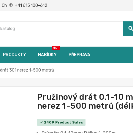
✆
Ch
+41 615 100-612
searc
HOT
PRODUKTY
NABÍDKY
PŘEPRAVA
 drát 301 nerez 1-500 metrů
Pružinový drát 0,1-10 
nerez 1-500 metrů (délk
2409 Product Sales
check