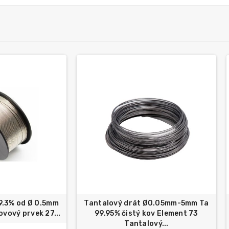
9.3% od Ø 0.5mm
Tantalový drát Ø0.05mm-5mm Ta
ovový prvek 27...
99.95% čistý kov Element 73
Tantalový...