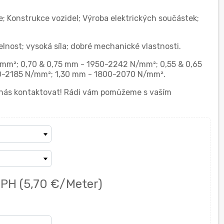
ce; Konstrukce vozidel; Výroba elektrických součástek;
telnost; vysoká síla; dobré mechanické vlastnosti.
mm²; 0,70 & 0,75 mm - 1950-2242 N/mm²; 0,55 & 0,65
-2185 N/mm²; 1,30 mm - 1800-2070 N/mm².
í nás kontaktovat! Rádi vám pomůžeme s vaším
DPH
(5,70 €/Meter)