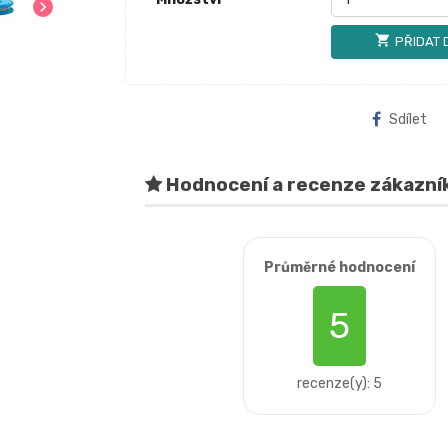
chevron_right
shopping_cart
PŘIDAT 
Sdílet
Hodnocení a recenze zákazní
Průměrné hodnocení
5
recenze(y): 5