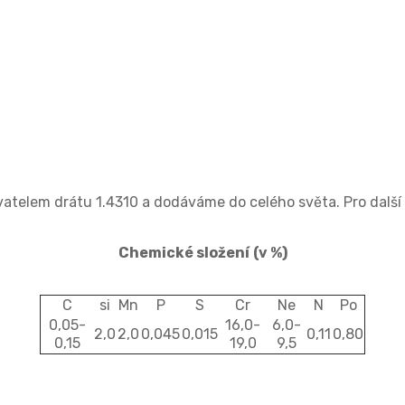
vatelem drátu 1.4310 a dodáváme do celého světa. Pro další
Chemické složení
(v %)
C
si
Mn
P
S
Cr
Ne
N
Po
0,05-
16,0-
6,0-
2,0
2,0
0,045
0,015
0,11
0,80
0,15
19,0
9,5