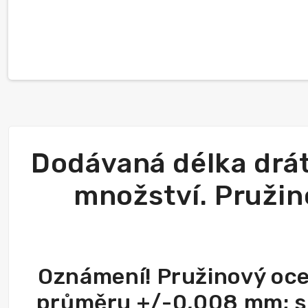
Dodávaná délka drá
množství. Pruži
Oznámení! Pružinový oce
průměru +/-0,008 mm; s 