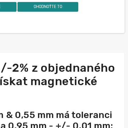
E
OHODNOŤTE TO
+/-2% z objednaného
ískat magnetické
m & 0,55 mm má toleranci
a 0,95 mm - +/- 0,01 mm;