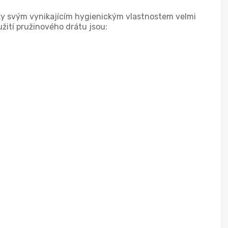
díky svým vynikajícím hygienickým vlastnostem velmi
užití pružinového drátu jsou: