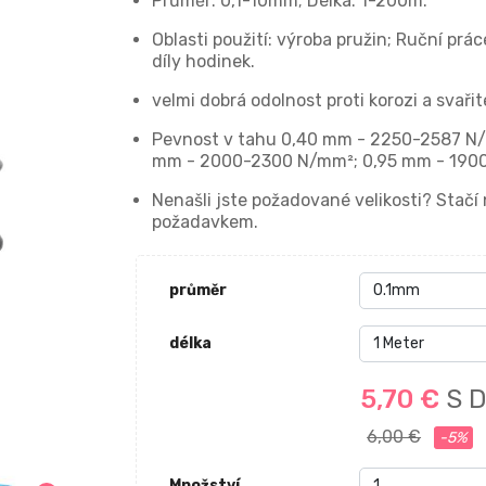
Průměr: 0,1-10mm; Délka: 1-200m.
Oblasti použití: výroba pružin; Ruční prá
díly hodinek.
velmi dobrá odolnost proti korozi a svaři
Pevnost v tahu 0,40 mm - 2250-2587 N/
mm - 2000-2300 N/mm²; 0,95 mm - 1900
Nenašli jste požadované velikosti? Stač
požadavkem.
průměr
délka
5,70 €
S 
6,00 €
-5%
Množství