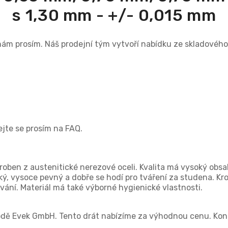
s 1,30 mm - +/- 0,015 mm
 nám prosím. Náš prodejní tým vytvoří nabídku ze skladové
vejte se prosím na FAQ.
yroben z austenitické nerezové oceli. Kvalita má vysoký obs
cký, vysoce pevný a dobře se hodí pro tváření za studena. Kr
vání. Materiál má také výborné hygienické vlastnosti.
odě Evek GmbH. Tento drát nabízíme za výhodnou cenu. Konta