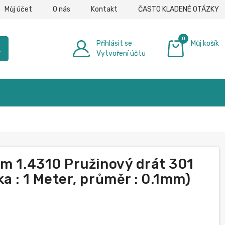
Můj účet
O nás
Kontakt
ČASTO KLADENÉ OTÁZKY
0
Přihlásit se
Můj košík
h
Vytvoření účtu
0,00 €
mm 1.4310 Pružinový drát 301
a : 1 Meter, průměr : 0.1mm)