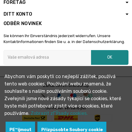
FÖRETAG
(1kg)

37,86 €
průměr : 2.4 x
DITT KONTO
1000mm
ODBĚR NOVINEK
Hmotnost : 2 000gr
(2kg)

75,73 €
Sie können Ihr Einverständnis jederzeit widerrufen. Unsere
průměr : 2.4 x
Kontaktinformationen finden Sie u. a. in der Datenschutzerklärung.
1000mm
Hmotnost : 2 500gr
OK
(2.5kg)

94,67 €
průměr : 2.4 x
1000mm
Abychom vám poskytli co nejlepší zážitek, používá
Hmotnost : 5 000gr
tento web cookies. Používání webu znamená, že
(5kg)
Zahlarten im Onlineshop

189,33 €
souhlasíte s naším používáním souborů cookie.
průměr : 2.4 x
1000mm
Zveřejnili jsme nové zásady týkající se cookies, které
byste měli potřebovat zjistit více o cookies, které
Schneller Versand per
používáme.
Zobrazit zГЎsady cookies.
PЕ™ijmout
Přizpůsobte Soubory cookie