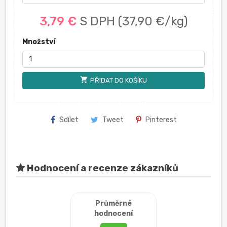
3,79 €
S DPH
(37,90 €/kg)
Množství
shopping_cart
PŘIDAT DO KOŠÍKU
Sdílet
Tweet
Pinterest
Hodnocení a recenze zákazníků
Průměrné
hodnocení