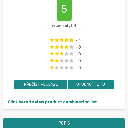
5
recenze(y): 4
- 4
- 0
- 0
- 0
- 0
PŘEČÍST RECENZE
OHODNOŤTE TO
Click here to view product combination list.
POPIS