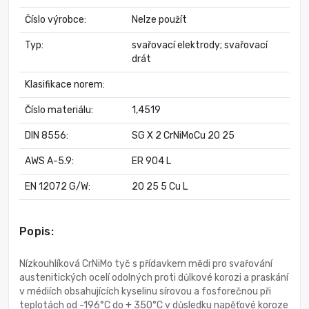
Číslo výrobce:
Nelze použít
Typ:
svařovací elektrody; svařovací
drát
Klasifikace norem:
Číslo materiálu:
1,4519
DIN 8556:
SG X 2 CrNiMoCu 20 25
AWS A-5.9:
ER 904 L
EN 12072 G/W:
20 25 5 Cu L
Popis:
Nízkouhlíková CrNiMo tyč s přídavkem mědi pro svařování
austenitických ocelí odolných proti důlkové korozi a praskání
v médiích obsahujících kyselinu sírovou a fosforečnou při
teplotách od -196°C do + 350°C v důsledku napěťové koroze