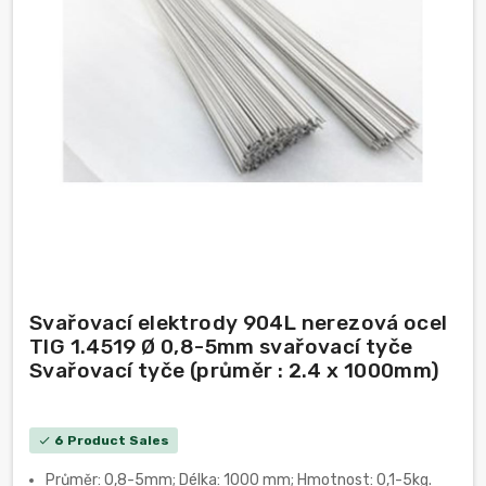
Svařovací elektrody 904L nerezová ocel
TIG 1.4519 Ø 0,8-5mm svařovací tyče
Svařovací tyče (průměr : 2.4 x 1000mm)
6 Product Sales
check
Průměr: 0,8-5mm; Délka: 1000 mm; Hmotnost: 0,1-5kg.