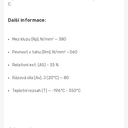
C.
Další informace:
Mez kluzu (Rp), N/mm² — 380
Pevnost v tahu (Rm), N/mm² —560
Relativní ext. (A5) – 35 %
Rázová síla (Av), J (20°C) — 80
Teplotní rozsah (T) — -196°C - 350°C