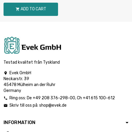

199,30 €
průměr : 2 x
ADD TO CART

1000mm
Hmotnost : 10
000gr (10kg)

398,59 €
průměr : 2 x
1000mm
Hmotnost : 100gr

(0.1kg)
3,79 €
průměr : 2.4 x 1000mm
Testad kvalitet från Tyskland
Evek GmbH

Hmotnost : 250gr
Neckarstr. 39

(0.25kg)
9,46 €
45478 Mülheim an der Ruhr
průměr : 2.4 x 1000mm
Germany
Ring oss:
De
+49 208 376-298-00
, Ch
+41 615 100-612

Hmotnost : 500gr
Skriv till oss på:
shop@evek.de

(0.5kg)

18,94 €
průměr : 2.4 x
1000mm
INFORMATION
Hmotnost : 1 000gr