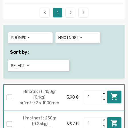


1
2
PRŮMĚR
HMOTNOST


Sort by:
SELECT

Hmotnost : 100gr

(0.1kg)
3,98 €
průměr : 2 x 1000mm
Hmotnost : 250gr

(0.25kg)
9,97 €