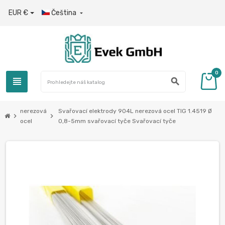
EUR €
Čeština

0
view_headline
search
nerezová
Svařovací elektrody 904L nerezová ocel TIG 1.4519 Ø
chevron_right
chevron_right
ocel
0,8-5mm svařovací tyče Svařovací tyče