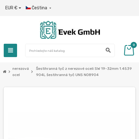
EUR €
Čeština

0
view_headline
search
nerezová
Šestihranná tyč z nerezové oceli SW 19-32mm 1.4539
chevron_right
chevron_right
ocel
904L šestihranná tyč UNS N08904