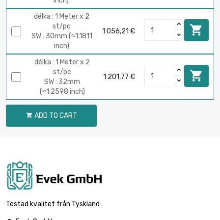
inch)
délka : 1 Meter x 2
st/pc

1 056,21 €
SW : 30mm (≈1.1811
inch)
délka : 1 Meter x 2
st/pc

1 201,77 €
SW : 32mm
(≈1.2598 inch)
ADD TO CART

Testad kvalitet från Tyskland