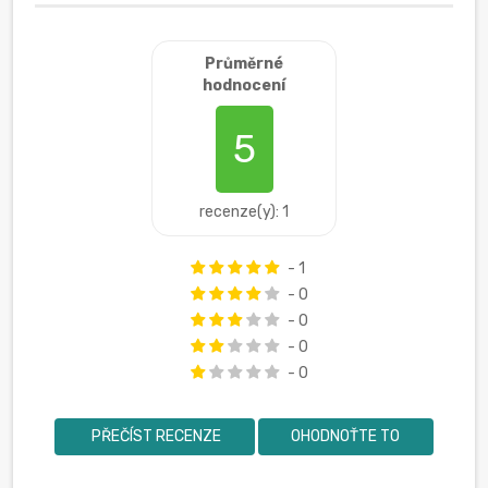
Průměrné
hodnocení
5
recenze(y): 1
- 1
- 0
- 0
- 0
- 0
PŘEČÍST RECENZE
OHODNOŤTE TO