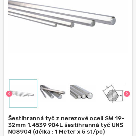
chevron_left
chevron_right
Šestihranná tyč z nerezové oceli SW 19-
32mm 1.4539 904L šestihranná tyč UNS
N08904 (délka : 1 Meter x 5 st/pc)