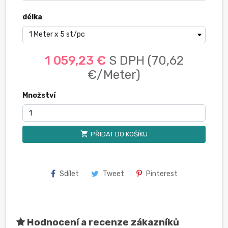
délka
1 059,23 €
S DPH
(70,62
€/Meter)
Množství
shopping_cart
PŘIDAT DO KOŠÍKU
Sdílet
Tweet
Pinterest
Hodnocení a recenze zákazníků