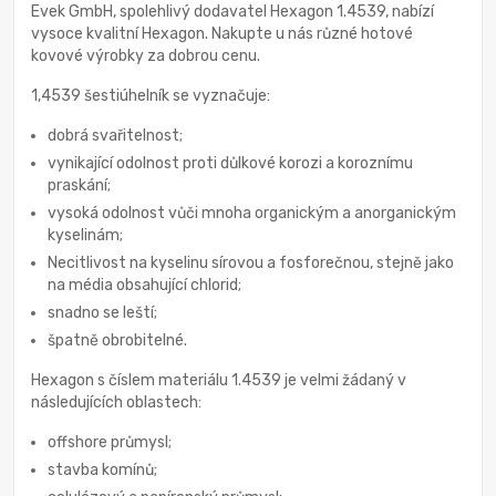
Evek GmbH, spolehlivý dodavatel Hexagon 1.4539, nabízí
vysoce kvalitní Hexagon. Nakupte u nás různé hotové
kovové výrobky za dobrou cenu.
1,4539 šestiúhelník se vyznačuje:
dobrá svařitelnost;
vynikající odolnost proti důlkové korozi a koroznímu
praskání;
vysoká odolnost vůči mnoha organickým a anorganickým
kyselinám;
Necitlivost na kyselinu sírovou a fosforečnou, stejně jako
na média obsahující chlorid;
snadno se leští;
špatně obrobitelné.
Hexagon s číslem materiálu 1.4539 je velmi žádaný v
následujících oblastech:
offshore průmysl;
stavba komínů;