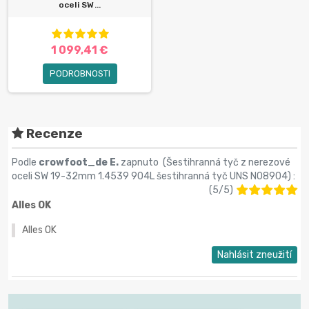
oceli SW...
1 099,41 €
PODROBNOSTI
Recenze
Podle
crowfoot_de E.
zapnuto (
Šestihranná tyč z nerezové
oceli SW 19-32mm 1.4539 904L šestihranná tyč UNS N08904
) :
(
5
/
5
)
Alles OK
Alles OK
Nahlásit zneužití