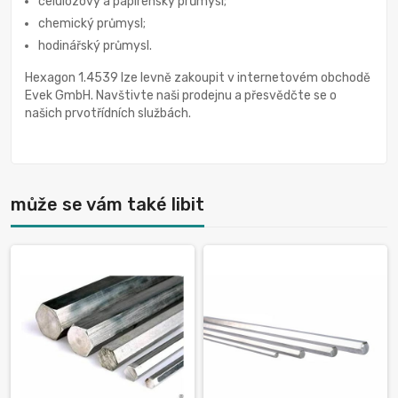
celulózový a papírenský průmysl;
chemický průmysl;
hodinářský průmysl.
Hexagon 1.4539 lze levně zakoupit v internetovém obchodě
Evek GmbH. Navštivte naši prodejnu a přesvědčte se o
našich prvotřídních službách.
může se vám také libit