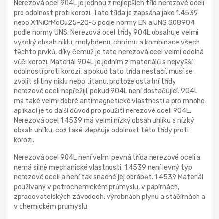
Nerezová ocel 904L je jednou z nejlepších tříd nerezové oceli
pro odolnost proti korozi. Tato třída je zapsána jako 1.4539
nebo X1NiCrMoCu25-20-5 podle normy EN a UNS S08904
podle normy UNS. Nerezová ocel třídy 904L obsahuje velmi
vysoký obsah niklu, molybdenu, chrómu a kombinace všech
těchto prvků, díky čemuž je tato nerezová ocel velmi odolná
vůči korozi. Materiál 904L je jedním z materiálů s nejvyšší
odolností proti korozi, a pokud tato třída nestačí, musí se
zvolit slitiny niklu nebo titanu, protože ostatní třídy
nerezové oceli nepřežijí, pokud 904L není dostačující. 904L
má také velmi dobré antimagnetické vlastnosti a pro mnoho
aplikací je to další důvod pro použití nerezové oceli 904L.
Nerezová ocel 1.4539 má velmi nízký obsah uhlíku a nízký
obsah uhlíku, což také zlepšuje odolnost této třídy proti
korozi.
Nerezová ocel 904L není velmi pevná třída nerezové oceli a
nemá silné mechanické vlastnosti. 1.4539 není levný typ
nerezové oceli a není tak snadné jej obrábět. 1.4539 Materiál
používaný v petrochemickém průmyslu, v papírnách,
zpracovatelských závodech, výrobnách plynu a stáčírnách a
v chemickém průmyslu.