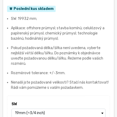
Poslední kus skladem
notifications_active
SW: 19932 mm;
Aplikace: offshore průmysl; stavba komínů; celulózový a
papírenský průmysl; chemický průmysl; technologie
bazénů; hodinářský průmysl;
Pokud požadovaná délka/šířka není uvedena, vyberte
nejbližší větší délku/šířku. Do poznámky k objednávce
uveďte požadovanou délku/šířku. Řežeme podle vašich
rozměrů.
Rozměrové tolerance: +/-3mm.
Nenašli jste požadované velikosti? Stačí nás kontaktovat!
Rádi vám pomůžeme s vaším požadavkem.
SW