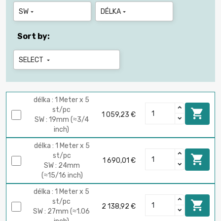
SW
DÉLKA


Sort by:
SELECT

délka : 1 Meter x 5
st/pc

1 059,23 €
SW : 19mm (≈3/4
inch)
délka : 1 Meter x 5
st/pc

1 690,01 €
SW : 24mm
(≈15/16 inch)
délka : 1 Meter x 5
st/pc

2 138,92 €
SW : 27mm (≈1.06