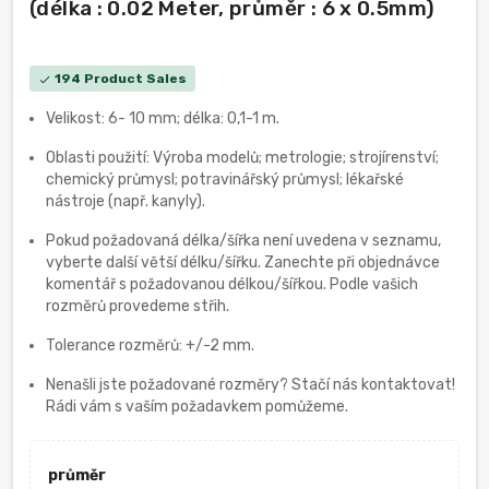
(délka : 0.02 Meter, průměr : 6 x 0.5mm)
194 Product Sales
check
Velikost: 6- 10 mm; délka: 0,1-1 m.
Oblasti použití: Výroba modelů; metrologie; strojírenství;
chemický průmysl; potravinářský průmysl; lékařské
nástroje (např. kanyly).
Pokud požadovaná délka/šířka není uvedena v seznamu,
vyberte další větší délku/šířku. Zanechte při objednávce
komentář s požadovanou délkou/šířkou. Podle vašich
rozměrů provedeme střih.
Tolerance rozměrů: +/-2 mm.
Nenašli jste požadované rozměry? Stačí nás kontaktovat!
Rádi vám s vaším požadavkem pomůžeme.
průměr