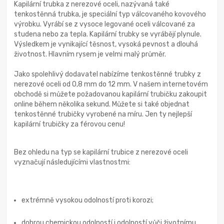
Kapilární trubka z nerezové oceli, nazývaná také
tenkostěnná trubka, je speciální typ válcovaného kovového
výrobku. Vyrábí se z vysoce legované oceli válcované za
studena nebo za tepla. Kapilární trubky se vyrábějí plynule.
Výsledkem je vynikající těsnost, vysoká pevnost a dlouhá
životnost. Hlavním rysem je velmi malý průměr.
Jako spolehlivý dodavatel nabízíme tenkostěnné trubky z
nerezové oceli od 0,8 mm do 12 mm. V našem internetovém
obchodě si můžete požadovanou kapilární trubičku zakoupit
online během několika sekund. Můžete si také objednat
tenkostěnné trubičky vyrobené na míru. Jen ty nejlepší
kapilární trubičky za férovou cenu!
Bez ohledu na typ se kapilární trubice z nerezové oceli
vyznačují následujícími vlastnostmi:
extrémně vysokou odolností proti korozi;
dobrou chemickou odolností i odolností vůči životnímu