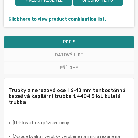
PŘEČÍST RECENZE
OHODNOŤTE TO
Click here to view product combination list.
POPIS
DATOVÝ LIST
PŘÍLOHY
Trubky z nerezové oceli 6-10 mm tenkostěnná
bezešvá kapilární trubka 1.4404 316L kulatá
trubka
TOP kvalita za příznivé ceny
Vysoce kvalitní výrobky vyrobené na míru a řezané na