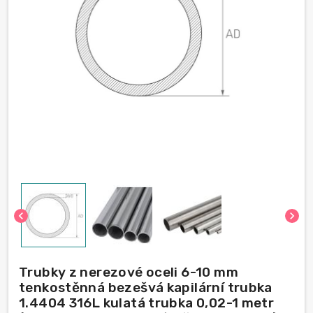
chevron_left
chevron_right
Trubky z nerezové oceli 6-10 mm
tenkostěnná bezešvá kapilární trubka
1.4404 316L kulatá trubka 0,02-1 metr