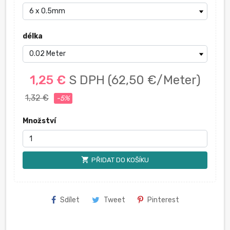
délka
1,25 €
S DPH
(62,50 €/Meter)
1,32 €
-5%
Množství
shopping_cart
PŘIDAT DO KOŠÍKU
Sdílet
Tweet
Pinterest