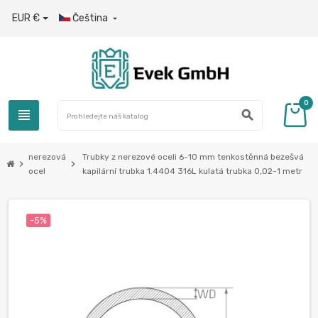
EUR €
Čeština

0
view_headline
search
nerezová
Trubky z nerezové oceli 6-10 mm tenkostěnná bezešvá
chevron_right
chevron_right
ocel
kapilární trubka 1.4404 316L kulatá trubka 0,02-1 metr
-5%