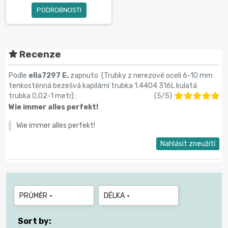
PODROBNOSTI
Recenze
Podle
ella7297 E.
zapnuto (
Trubky z nerezové oceli 6-10 mm
tenkostěnná bezešvá kapilární trubka 1.4404 316L kulatá
trubka 0,02-1 metr
) :
(
5
/
5
)
Wie immer alles perfekt!
Wie immer alles perfekt!
Nahlásit zneužití
PRŮMĚR
DÉLKA


Sort by: