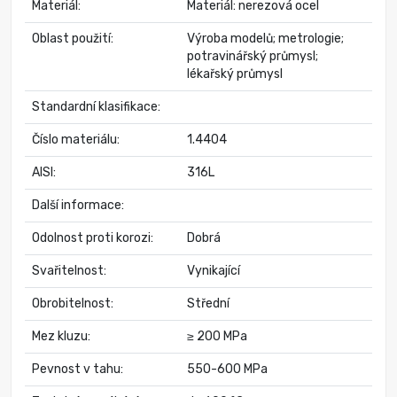
Materiál:
Materiál: nerezová ocel
Oblast použití:
Výroba modelů; metrologie;
potravinářský průmysl;
lékařský průmysl
Standardní klasifikace:
Číslo materiálu:
1.4404
AISI:
316L
Další informace:
Odolnost proti korozi:
Dobrá
Svařitelnost:
Vynikající
Obrobitelnost:
Střední
Mez kluzu:
≥ 200 MPa
Pevnost v tahu:
550-600 MPa