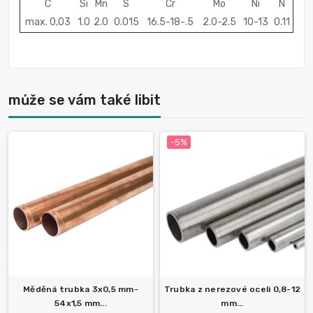
C
Si
Mn
S
Cr
Mo
Ni
N
max. 0,03
1.0
2.0
0.015
16.5-18-.5
2.0-2.5
10-13
0.11
může se vám také libit
-5%
Měděná trubka 3x0,5 mm-
Trubka z nerezové oceli 0,8-12
54x1,5 mm...
mm...