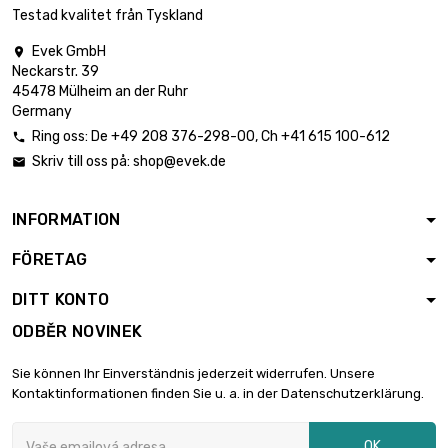
Testad kvalitet från Tyskland
27,27 €
délka : 0.75 Meter

25,91 €
Evek GmbH

průměr : 6 x 0.5mm
Neckarstr. 39
Save 5 %
45478 Mülheim an der Ruhr
Germany
33,06 €
Ring oss:
De
+49 208 376-298-00
, Ch
+41 615 100-612

délka : 1 Meter

Skriv till oss på:
shop@evek.de
31,40 €

průměr : 6 x 0.5mm
Save 5 %
INFORMATION
1,40 €
FÖRETAG
délka : 0.02 Meter

1,33 €
průměr : 8 x 0.5mm
DITT KONTO
Save 5 %
ODBĚR NOVINEK
3,51 €
Sie können Ihr Einverständnis jederzeit widerrufen. Unsere
délka : 0.05 Meter

3,33 €
Kontaktinformationen finden Sie u. a. in der Datenschutzerklärung.
průměr : 8 x 0.5mm
Save 5 %
OK