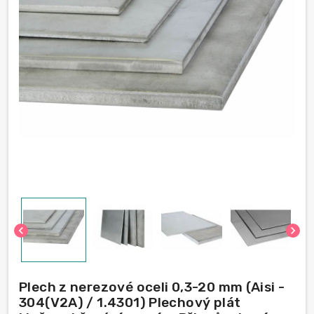
chevron_left
chevron_right
Plech z nerezové oceli 0,3-20 mm (Aisi -
304(V2A) / 1.4301) Plechový plát