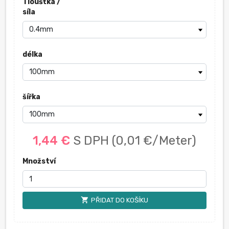
Tloušťka /
síla
délka
šířka
1,44 €
S DPH
(0,01 €/Meter)
Množství
shopping_cart
PŘIDAT DO KOŠÍKU