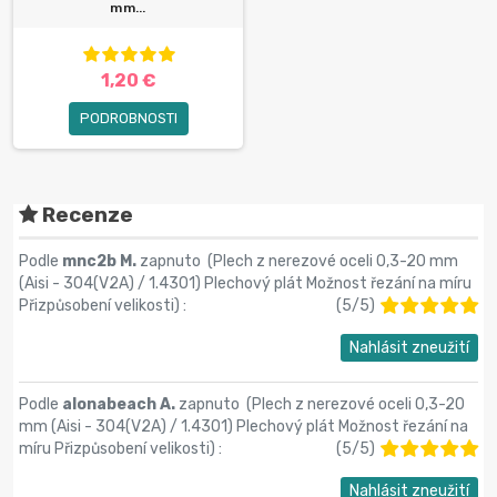
mm...
1,20 €
PODROBNOSTI
Recenze
Podle
mnc2b M.
zapnuto (
Plech z nerezové oceli 0,3-20 mm
(Aisi - 304(V2A) / 1.4301) Plechový plát Možnost řezání na míru
Přizpůsobení velikosti
) :
(
5
/
5
)
Nahlásit zneužití
Podle
alonabeach A.
zapnuto (
Plech z nerezové oceli 0,3-20
mm (Aisi - 304(V2A) / 1.4301) Plechový plát Možnost řezání na
míru Přizpůsobení velikosti
) :
(
5
/
5
)
Nahlásit zneužití