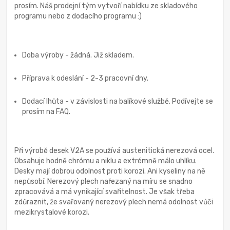
prosím. Náš prodejní tým vytvoří nabídku ze skladového
programu nebo z dodacího programu :)
Doba výroby - žádná. Již skladem.
Příprava k odeslání - 2-3 pracovní dny.
Dodací lhůta - v závislosti na balíkové službě. Podívejte se
prosím na FAQ.
Při výrobě desek V2A se používá austenitická nerezová ocel.
Obsahuje hodně chrómu a niklu a extrémně málo uhlíku.
Desky mají dobrou odolnost proti korozi. Ani kyseliny na ně
nepůsobí. Nerezový plech nařezaný na míru se snadno
zpracovává a má vynikající svařitelnost. Je však třeba
zdůraznit, že svařovaný nerezový plech nemá odolnost vůči
mezikrystalové korozi.