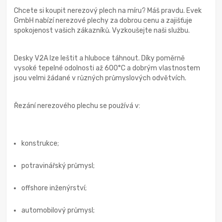
Chcete si koupit nerezový plech na míru? Máš pravdu. Evek
GmbH nabízí nerezové plechy za dobrou cenu a zajišťuje
spokojenost vašich zákazníků. Vyzkoušejte naši službu.
Desky V2A lze leštit a hluboce táhnout. Díky poměrně
vysoké tepelné odolnosti až 600°C a dobrým vlastnostem
jsou velmi žádané v různých průmyslových odvětvích.
Řezání nerezového plechu se používá v:
konstrukce;
potravinářský průmysl;
offshore inženýrství;
automobilový průmysl;