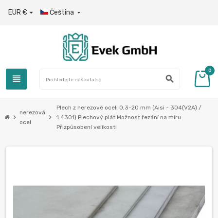
EUR €
Čeština

0
view_headline
search
Plech z nerezové oceli 0,3-20 mm (Aisi - 304(V2A) /
nerezová
chevron_right
chevron_right
1.4301) Plechový plát Možnost řezání na míru
ocel
Přizpůsobení velikosti