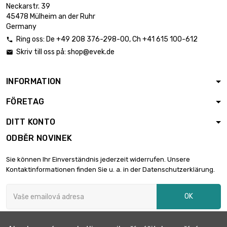
šířka : 100mm
Neckarstr. 39

délka : 800mm
11,59 €
45478 Mülheim an der Ruhr
Tloušťka / síla : 0.4mm
Germany
Ring oss:
De
+49 208 376-298-00
, Ch
+41 615 100-612

šířka : 100mm
Skriv till oss på:
shop@evek.de

délka : 900mm

13,03 €
Tloušťka / síla :
0.4mm
INFORMATION
šířka : 100mm
FÖRETAG
délka : 1000mm

14,48 €
Tloušťka / síla :
DITT KONTO
0.4mm
ODBĚR NOVINEK
délka : 150mm

šířka : 150mm
3,27 €
Sie können Ihr Einverständnis jederzeit widerrufen. Unsere
Tloušťka / síla : 0.4mm
Kontaktinformationen finden Sie u. a. in der Datenschutzerklärung.
délka : 200mm
OK

šířka : 150mm
4,34 €
Tloušťka / síla : 0.4mm