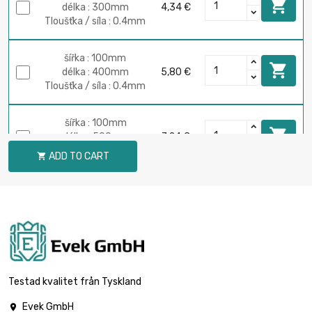

délka : 300mm
4,34 €
Tloušťka / síla : 0.4mm
šířka : 100mm

délka : 400mm
5,80 €
Tloušťka / síla : 0.4mm
šířka : 100mm

délka : 500mm
7,24 €
Tloušťka / síla : 0.4mm
ADD TO CART

šířka : 100mm

délka : 600mm
8,69 €
Tloušťka / síla : 0.4mm
šířka : 100mm

délka : 700mm
10,14 €
Tloušťka / síla : 0.4mm
Testad kvalitet från Tyskland
Evek GmbH
