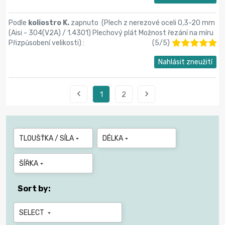
Podle
koliostro K.
zapnuto (
Plech z nerezové oceli 0,3-20 mm
(Aisi - 304(V2A) / 1.4301) Plechový plát Možnost řezání na míru
Přizpůsobení velikosti
) :
(
5
/
5
)
Nahlásit zneužití


1
2
TLOUŠŤKA / SÍLA
DÉLKA


ŠÍŘKA

Sort by:
SELECT
