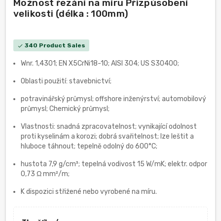
Možnost řezání na míru Přizpůsobení
velikosti (délka : 100mm)
340 Product Sales
check
Wnr. 1,4301; EN X5CrNi18-10; AISI 304; US S30400;
Oblasti použití: stavebnictví;
potravinářský průmysl; offshore inženýrství; automobilový
průmysl; Chemický průmysl;
Vlastnosti: snadná zpracovatelnost; vynikající odolnost
proti kyselinám a korozi; dobrá svařitelnost; lze leštit a
hluboce táhnout; tepelně odolný do 600°C;
hustota 7,9 g/cm³; tepelná vodivost 15 W/mK; elektr. odpor
0,73 Ω mm²/m;
K dispozici střižené nebo vyrobené na míru.