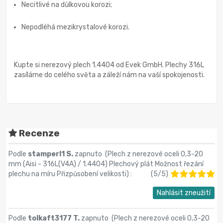
Necitlivé na důlkovou korozi;
Nepodléhá mezikrystalové korozi.
Kupte si nerezový plech 1.4404 od Evek GmbH. Plechy 316L
zasíláme do celého světa a záleží nám na vaší spokojenosti.
Recenze
Podle
stamperl1 S.
zapnuto (
Plech z nerezové oceli 0,3-20
mm (Aisi - 316L(V4A) / 1.4404) Plechový plát Možnost řezání
plechu na míru Přizpůsobení velikosti
) :
(
5
/
5
)
Nahlásit zneužití
Podle
tolkaft3177 T.
zapnuto (
Plech z nerezové oceli 0,3-20