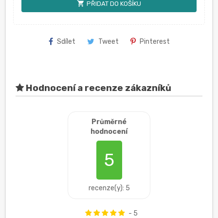
shopping_cart
PŘIDAT DO KOŠÍKU
Sdílet
Tweet
Pinterest
Hodnocení a recenze zákazníků
Průměrné
hodnocení
5
recenze(y): 5
- 5