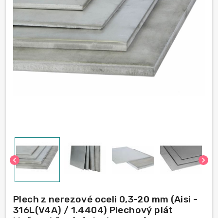
chevron_left
chevron_right
Plech z nerezové oceli 0,3-20 mm (Aisi -
316L(V4A) / 1.4404) Plechový plát