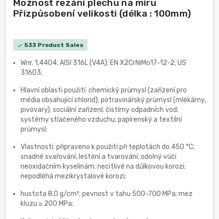
Možnost řezání plechu na míru
Přizpůsobení velikosti (délka : 100mm)
533 Product Sales
check
Wnr. 1,4404; AISI 316L (V4A); EN X2CrNiMo17-12-2; US
31603;
Hlavní oblasti použití: chemický průmysl (zařízení pro
média obsahující chlorid); potravinářský průmysl (mlékárny,
pivovary); sociální zařízení; čistírny odpadních vod;
systémy stlačeného vzduchu; papírenský a textilní
průmysl;
Vlastnosti: připraveno k použití při teplotách do 450 °C;
snadné svařování, leštění a tvarování; odolný vůči
neoxidačním kyselinám; necitlivé na důlkovou korozi;
nepodléhá mezikrystalové korozi;
hustota 8,0 g/cm³; pevnost v tahu 500-700 MPa; mez
kluzu ≥ 200 MPa;