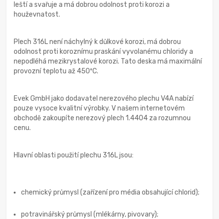
leští a svařuje a má dobrou odolnost proti korozi a
houževnatost.
Plech 316L není náchylný k důlkové korozi, má dobrou
odolnost proti koroznímu praskání vyvolanému chloridy a
nepodléhá mezikrystalové korozi. Tato deska má maximální
provozní teplotu až 450ºC.
Evek GmbH jako dodavatel nerezového plechu V4A nabízí
pouze vysoce kvalitní výrobky. V našem internetovém
obchodě zakoupíte nerezový plech 1.4404 za rozumnou
cenu.
Hlavní oblasti použití plechu 316L jsou:
chemický průmysl (zařízení pro média obsahující chlorid);
potravinářský průmysl (mlékárny, pivovary);