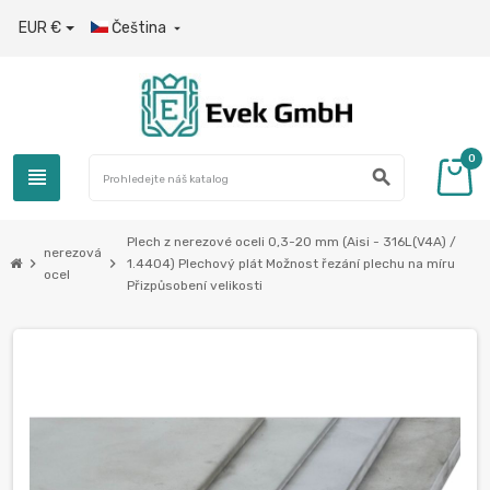
EUR €
Čeština

0
view_headline
search
Plech z nerezové oceli 0,3-20 mm (Aisi - 316L(V4A) /
nerezová
chevron_right
chevron_right
1.4404) Plechový plát Možnost řezání plechu na míru
ocel
Přizpůsobení velikosti