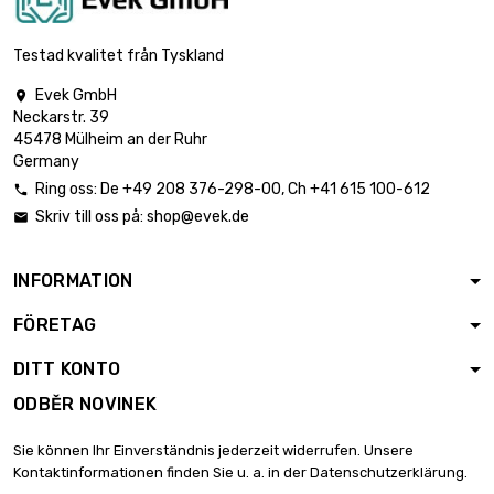
šířka : 100mm

délka : 700mm
8,37 €
Tloušťka / síla : 0.8mm
Testad kvalitet från Tyskland
Evek GmbH

šířka : 100mm
Neckarstr. 39

délka : 800mm
9,57 €
45478 Mülheim an der Ruhr
Tloušťka / síla : 0.8mm
Germany
Ring oss:
De
+49 208 376-298-00
, Ch
+41 615 100-612

šířka : 100mm
Skriv till oss på:
shop@evek.de


délka : 900mm
10,77 €
Tloušťka / síla : 0.8mm
INFORMATION
šířka : 100mm
FÖRETAG

délka : 1000mm
11,97 €
Tloušťka / síla : 0.8mm
DITT KONTO
ODBĚR NOVINEK
délka : 150mm

šířka : 150mm
2,70 €
Sie können Ihr Einverständnis jederzeit widerrufen. Unsere
Tloušťka / síla : 0.8mm
Kontaktinformationen finden Sie u. a. in der Datenschutzerklärung.