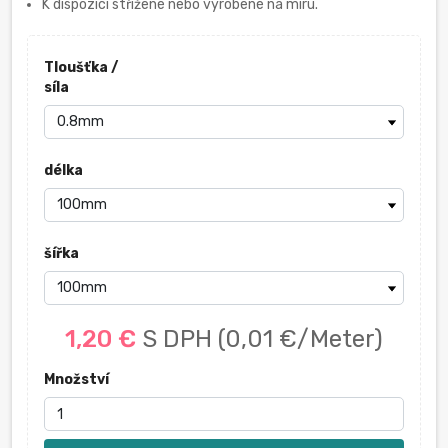
K dispozici střižené nebo vyrobené na míru.
Tloušťka /
síla
délka
šířka
1,20 €
S DPH
(0,01 €/Meter)
Množství