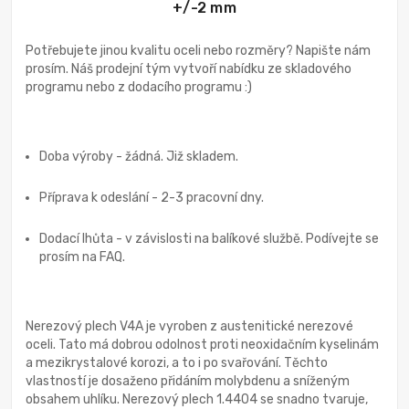
+/-2 mm
Potřebujete jinou kvalitu oceli nebo rozměry? Napište nám
prosím. Náš prodejní tým vytvoří nabídku ze skladového
programu nebo z dodacího programu :)
Doba výroby - žádná. Již skladem.
Příprava k odeslání - 2-3 pracovní dny.
Dodací lhůta - v závislosti na balíkové službě. Podívejte se
prosím na FAQ.
Nerezový plech V4A je vyroben z austenitické nerezové
oceli. Tato má dobrou odolnost proti neoxidačním kyselinám
a mezikrystalové korozi, a to i po svařování. Těchto
vlastností je dosaženo přidáním molybdenu a sníženým
obsahem uhlíku. Nerezový plech 1.4404 se snadno tvaruje,