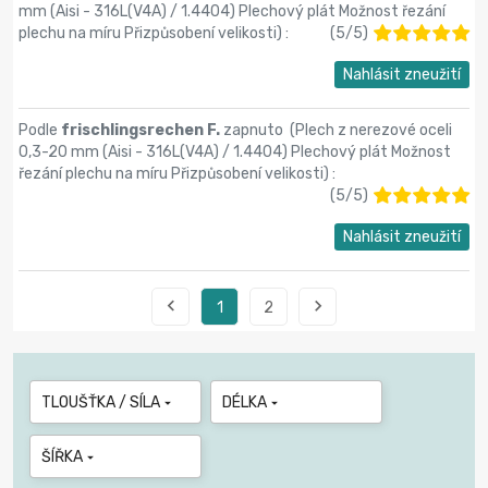
mm (Aisi - 316L(V4A) / 1.4404) Plechový plát Možnost řezání
plechu na míru Přizpůsobení velikosti
) :
(
5
/
5
)
Nahlásit zneužití
Podle
frischlingsrechen F.
zapnuto (
Plech z nerezové oceli
0,3-20 mm (Aisi - 316L(V4A) / 1.4404) Plechový plát Možnost
řezání plechu na míru Přizpůsobení velikosti
) :
(
5
/
5
)
Nahlásit zneužití


1
2
TLOUŠŤKA / SÍLA
DÉLKA


ŠÍŘKA
