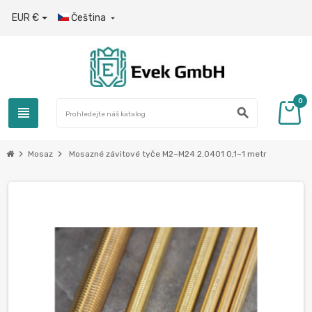
EUR €
Čeština

0
view_headline
search
chevron_right
chevron_right
Mosaz
Mosazné závitové tyče M2–M24 2.0401 0,1–1 metr