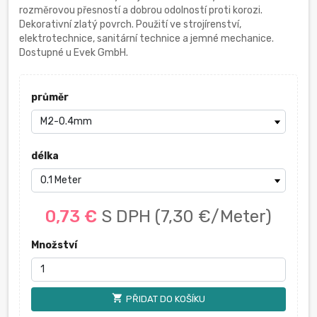
rozměrovou přesností a dobrou odolností proti korozi.
Dekorativní zlatý povrch. Použití ve strojírenství,
elektrotechnice, sanitární technice a jemné mechanice.
Dostupné u Evek GmbH.
průměr
délka
0,73 €
S DPH
(7,30 €/Meter)
Množství
shopping_cart
PŘIDAT DO KOŠÍKU