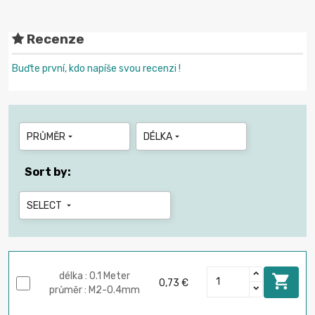
Recenze
Buďte první, kdo napíše svou recenzi !
PRŮMĚR
DÉLKA


Sort by:
SELECT

délka : 0.1 Meter

0,73 €
průměr : M2-0.4mm