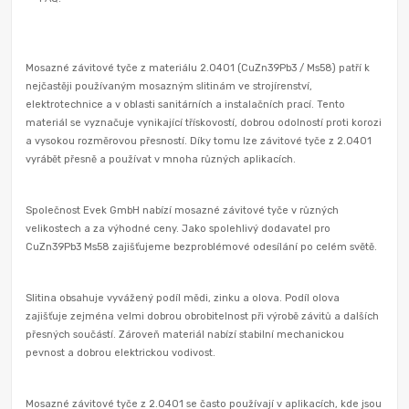
Mosazné závitové tyče z materiálu 2.0401 (CuZn39Pb3 / Ms58) patří k
nejčastěji používaným mosazným slitinám ve strojírenství,
elektrotechnice a v oblasti sanitárních a instalačních prací. Tento
materiál se vyznačuje vynikající třískovostí, dobrou odolností proti korozi
a vysokou rozměrovou přesností. Díky tomu lze závitové tyče z 2.0401
vyrábět přesně a používat v mnoha různých aplikacích.
Společnost Evek GmbH nabízí mosazné závitové tyče v různých
velikostech a za výhodné ceny. Jako spolehlivý dodavatel pro
CuZn39Pb3 Ms58 zajišťujeme bezproblémové odesílání po celém světě.
Slitina obsahuje vyvážený podíl mědi, zinku a olova. Podíl olova
zajišťuje zejména velmi dobrou obrobitelnost při výrobě závitů a dalších
přesných součástí. Zároveň materiál nabízí stabilní mechanickou
pevnost a dobrou elektrickou vodivost.
Mosazné závitové tyče z 2.0401 se často používají v aplikacích, kde jsou