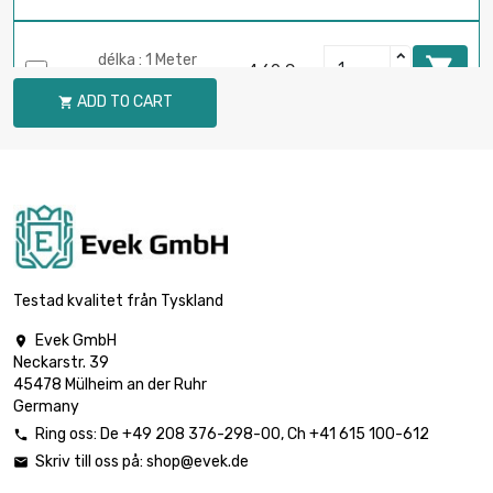
délka : 1 Meter

4,60 €
průměr : M2-0.4mm
ADD TO CART

délka : 0.1 Meter

0,89 €
průměr : M3-0.5mm
délka : 0.2 Meter

1,67 €
průměr : M3-0.5mm
Testad kvalitet från Tyskland
Evek GmbH

Neckarstr. 39
délka : 0.3 Meter

2,18 €
45478 Mülheim an der Ruhr
průměr : M3-0.5mm
Germany
Ring oss:
De
+49 208 376-298-00
, Ch
+41 615 100-612

Skriv till oss på:
shop@evek.de

délka : 0.4 Meter

2,78 €
průměr : M3-0.5mm