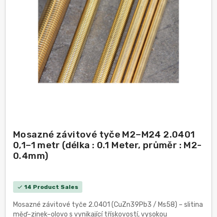
Mosazné závitové tyče M2–M24 2.0401
0,1–1 metr (délka : 0.1 Meter, průměr : M2-
0.4mm)
14 Product Sales
check
Mosazné závitové tyče 2.0401 (CuZn39Pb3 / Ms58) – slitina
měď–zinek–olovo s vynikající třískovostí, vysokou