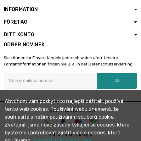
INFORMATION
FÖRETAG
délka : 0.5 Meter

3,34 €
průměr : M3-0.5mm
DITT KONTO
ODBĚR NOVINEK
délka : 0.75 Meter

4,60 €
Sie können Ihr Einverständnis jederzeit widerrufen. Unsere
průměr : M3-0.5mm
Kontaktinformationen finden Sie u. a. in der Datenschutzerklärung.
OK
délka : 1 Meter

5,57 €
průměr : M3-0.5mm
Abychom vám poskytli co nejlepší zážitek, používá
tento web cookies. Používání webu znamená, že
délka : 0.1 Meter
Zahlarten im Onlineshop

0,95 €
souhlasíte s naším používáním souborů cookie.
průměr : M4-0.7mm
Zveřejnili jsme nové zásady týkající se cookies, které
byste měli potřebovat zjistit více o cookies, které
Schneller Versand per
délka : 0.2 Meter
používáme.
Zobrazit zГЎsady cookies.