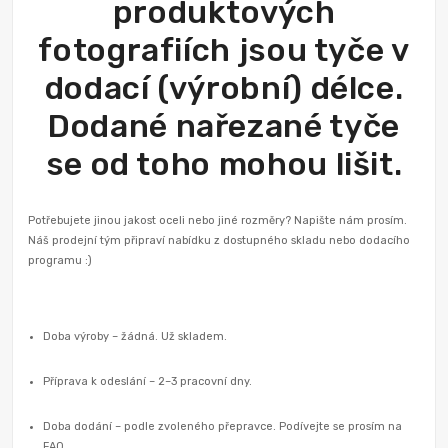
produktových
fotografiích jsou tyče v
dodací (výrobní) délce.
Dodané nařezané tyče
se od toho mohou lišit.
Potřebujete jinou jakost oceli nebo jiné rozměry? Napište nám prosím.
Náš prodejní tým připraví nabídku z dostupného skladu nebo dodacího
programu :)
Doba výroby – žádná. Už skladem.
Příprava k odeslání – 2–3 pracovní dny.
Doba dodání – podle zvoleného přepravce. Podívejte se prosím na
FAQ.