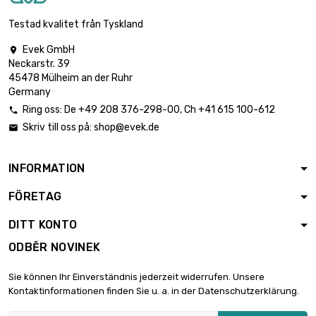

Tloušťka / síla : 0.8mm
4,55 €
šířka : 25mm
Testad kvalitet från Tyskland
Evek GmbH

délka : 1 Meter
Neckarstr. 39

Tloušťka / síla : 0.8mm
9,09 €
45478 Mülheim an der Ruhr
šířka : 25mm
Germany
Ring oss:
De
+49 208 376-298-00
, Ch
+41 615 100-612

délka : 0.5 Meter
Skriv till oss på:
shop@evek.de


Tloušťka / síla : 1mm
5,94 €
šířka : 25mm
INFORMATION
délka : 1 Meter
FÖRETAG

Tloušťka / síla : 1mm
11,88 €
šířka : 25mm
DITT KONTO
ODBĚR NOVINEK
délka : 0.5 Meter

Tloušťka / síla : 1.5mm
8,52 €
Sie können Ihr Einverständnis jederzeit widerrufen. Unsere
šířka : 25mm
Kontaktinformationen finden Sie u. a. in der Datenschutzerklärung.