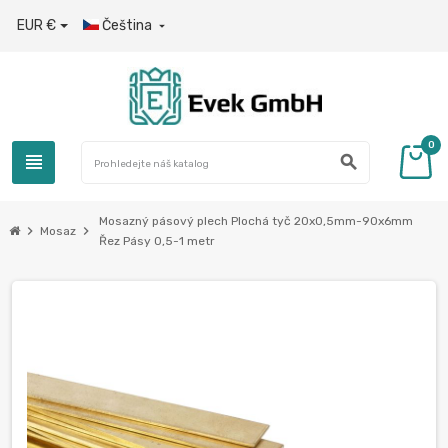
EUR €
Čeština

0
view_headline
search
Mosazný pásový plech Plochá tyč 20x0,5mm-90x6mm
chevron_right
chevron_right
Mosaz
Řez Pásy 0,5-1 metr