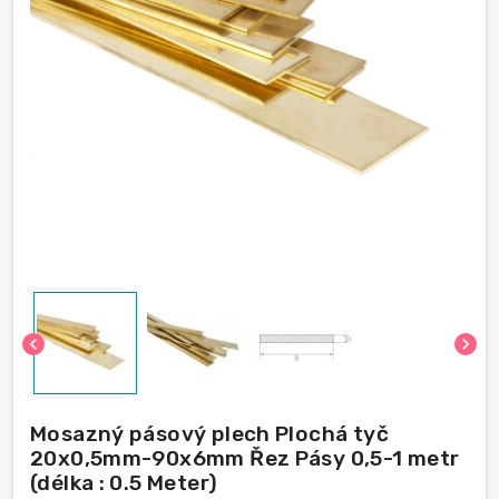
chevron_left
chevron_right
Mosazný pásový plech Plochá tyč
20x0,5mm-90x6mm Řez Pásy 0,5-1 metr
(délka : 0.5 Meter)