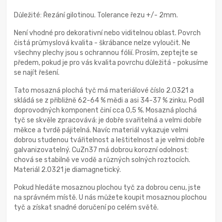
Důležité: Řezání gilotinou. Tolerance řezu +/- 2mm.
Není vhodné pro dekorativní nebo viditelnou oblast. Povrch
čistá průmyslová kvalita - škrábance nelze vyloučit. Ne
všechny plechy jsou s ochrannou fólií. Prosím, zeptejte se
předem, pokud je pro vás kvalita povrchu důležitá - pokusíme
se najít řešení.
Tato mosazná plochá tyč má materiálové číslo 2.0321 a
skládá se z přibližně 62-64 % mědi a asi 34-37 % zinku. Podíl
doprovodných komponent činí cca 0,5 %. Mosazná plochá
tyč se skvěle zpracovává: je dobře svařitelná a velmi dobře
měkce a tvrdě pájitelná. Navíc materiál vykazuje velmi
dobrou studenou tvářitelnost a leštitelnost a je velmi dobře
galvanizovatelný. CuZn37 má dobrou korozní odolnost:
chová se stabilně ve vodě a různých solných roztocích.
Materiál 2.0321 je diamagnetický.
Pokud hledáte mosaznou plochou tyč za dobrou cenu, jste
na správném místě. U nás můžete koupit mosaznou plochou
tyč a získat snadné doručení po celém světě.