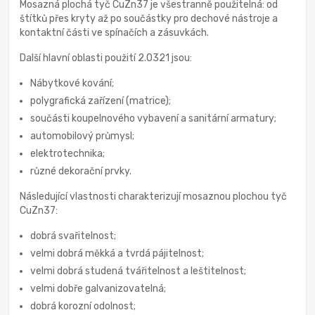
Mosazná plochá tyč CuZn37 je všestranně použitelná: od
štítků přes kryty až po součástky pro dechové nástroje a
kontaktní části ve spínačích a zásuvkách.
Další hlavní oblasti použití 2.0321 jsou:
Nábytkové kování;
polygrafická zařízení (matrice);
součásti koupelnového vybavení a sanitární armatury;
automobilový průmysl;
elektrotechnika;
různé dekorační prvky.
Následující vlastnosti charakterizují mosaznou plochou tyč
CuZn37:
dobrá svařitelnost;
velmi dobrá měkká a tvrdá pájitelnost;
velmi dobrá studená tvářitelnost a leštitelnost;
velmi dobře galvanizovatelná;
dobrá korozní odolnost;