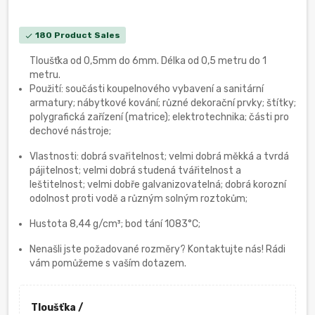
180 Product Sales
check
Tloušťka od 0,5mm do 6mm. Délka od 0,5 metru do 1
metru.
Použití: součásti koupelnového vybavení a sanitární
armatury; nábytkové kování; různé dekorační prvky; štítky;
polygrafická zařízení (matrice); elektrotechnika; části pro
dechové nástroje;
Vlastnosti: dobrá svařitelnost; velmi dobrá měkká a tvrdá
pájitelnost; velmi dobrá studená tvářitelnost a
leštitelnost; velmi dobře galvanizovatelná; dobrá korozní
odolnost proti vodě a různým solným roztokům;
Hustota 8,44 g/cm³; bod tání 1083°C;
Nenašli jste požadované rozměry? Kontaktujte nás! Rádi
vám pomůžeme s vaším dotazem.
Tloušťka /