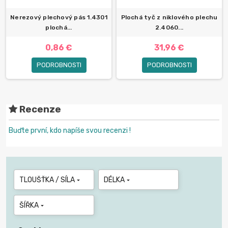
Nerezový plechový pás 1.4301
Plochá tyč z niklového plechu
plochá...
2.4060...
0,86 €
31,96 €
PODROBNOSTI
PODROBNOSTI
Recenze
Buďte první, kdo napíše svou recenzi !
TLOUŠŤKA / SÍLA
DÉLKA


ŠÍŘKA
