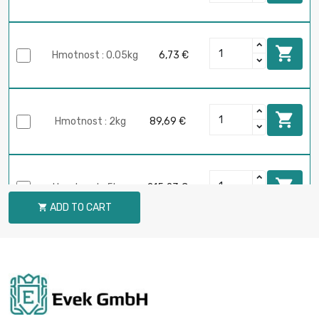

Hmotnost : 0.05kg
6,73 €

Hmotnost : 2kg
89,69 €

Hmotnost : 5kg
215,23 €
ADD TO CART


Hmotnost : 0.001kg
6,00 €
