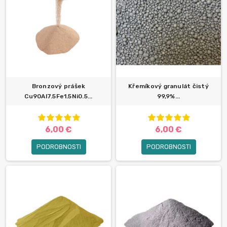
Bronzový prášek
Křemíkový granulát čistý
Cu90Al7.5Fe1.5Ni0.5...
99,9%...
6,00 €
6,00 €
PODROBNOSTI
PODROBNOSTI