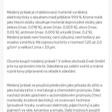
Měděný prášek je stabilizovaný materiál vyráběný
elektrolyticky s obsahem mědi přibližně 99,9 %. Kromě mědi
jako hlavní složky obsahuje materiál doprovodné složky jako
železo (max. 0,018 %), arsen (max. 0,003 %), olovo (max.
0,05 %), antimon (max. 0,005 %) a kyslík (max. 0,2 %).
Měděný prášek není toxický, není výbušný, není hořlavý ani
snadno vznětlivý. Má sypnou hustotu v rozmezí 1,25 až 2,0
g/cm³ a velikost zrna < 33 µm.
Chcete koupit měděný prášek? V online obchodě Evek GmbH
jste na správném místě. Odesíláme po celém světě a máme
různé kovy připravené na skladě k odeslání.
Měděný prášek se používá především jako přísada do slitin a
jako katalyzátor v metalurgii a chemickém průmyslu. Dále
nachází široké uplatnění v automobilovém průmyslu (třecí
materiály, brzdové destičky), ve svařovací technice
(proudové trysky, svařovací elektrody, pájecí hroty) a jako
pigment ve skle, keramice a emailu. Další možnosti použití