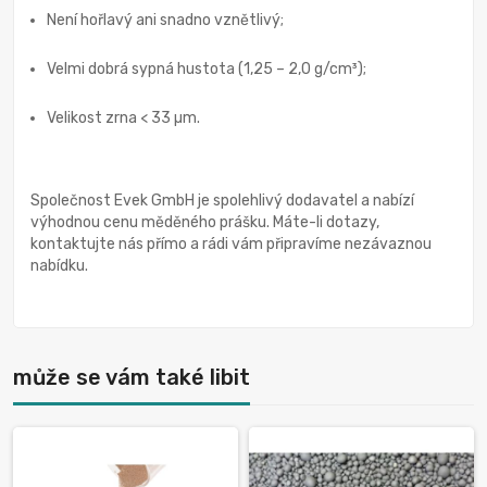
Není hořlavý ani snadno vznětlivý;
Velmi dobrá sypná hustota (1,25 – 2,0 g/cm³);
Velikost zrna < 33 µm.
Společnost Evek GmbH je spolehlivý dodavatel a nabízí
výhodnou cenu měděného prášku. Máte-li dotazy,
kontaktujte nás přímo a rádi vám připravíme nezávaznou
nabídku.
může se vám také libit