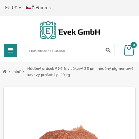
EUR €
Čeština

0
view_headline
search
Měděný prášek 99,9 % vločkový 33 µm měděný pigmentový
chevron_right
chevron_right
měď
kovový prášek 1 g–10 kg