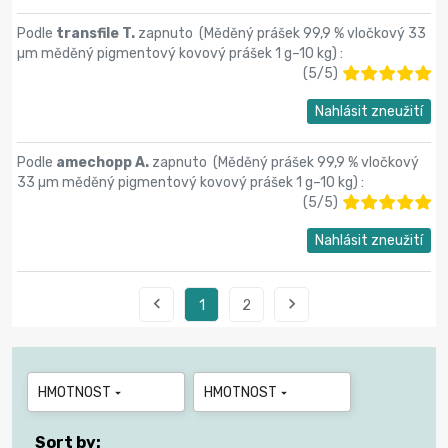
Podle
transfile T.
zapnuto (
Měděný prášek 99,9 % vločkový 33
µm měděný pigmentový kovový prášek 1 g–10 kg
) :
(
5
/
5
)
Nahlásit zneužití
Podle
amechopp A.
zapnuto (
Měděný prášek 99,9 % vločkový
33 µm měděný pigmentový kovový prášek 1 g–10 kg
) :
(
5
/
5
)
Nahlásit zneužití


1
2
HMOTNOST
HMOTNOST


Sort by: