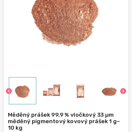
chevron_left
chevron_right
Měděný prášek 99,9 % vločkový 33 µm
měděný pigmentový kovový prášek 1 g–
10 kg