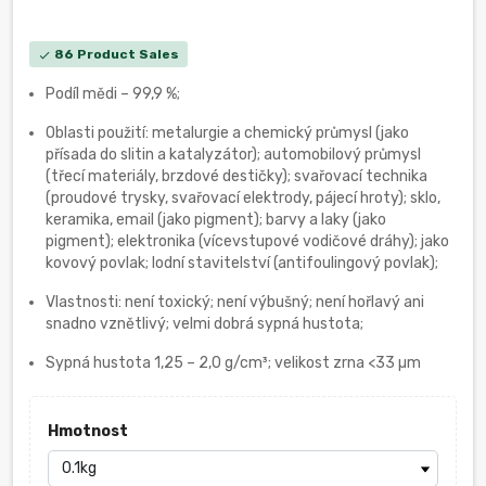
86 Product Sales
check
Podíl mědi – 99,9 %;
Oblasti použití: metalurgie a chemický průmysl (jako
přísada do slitin a katalyzátor); automobilový průmysl
(třecí materiály, brzdové destičky); svařovací technika
(proudové trysky, svařovací elektrody, pájecí hroty); sklo,
keramika, email (jako pigment); barvy a laky (jako
pigment); elektronika (vícevstupové vodičové dráhy); jako
kovový povlak; lodní stavitelství (antifoulingový povlak);
Vlastnosti: není toxický; není výbušný; není hořlavý ani
snadno vznětlivý; velmi dobrá sypná hustota;
Sypná hustota 1,25 – 2,0 g/cm³; velikost zrna <33 µm
Hmotnost