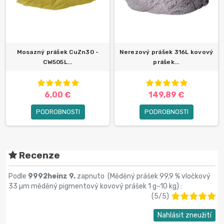
Mosazný prášek CuZn30 -
Nerezový prášek 316L kovový
CW505L...
prášek...
6,00 €
149,89 €
PODROBNOSTI
PODROBNOSTI
Recenze
Podle
9992heinz 9.
zapnuto (
Měděný prášek 99,9 % vločkový
33 µm měděný pigmentový kovový prášek 1 g–10 kg
) :
(
5
/
5
)
Nahlásit zneužití