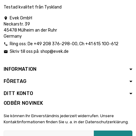
Hmotnost : 0.002kg
6,00 €
Testad kvalitet från Tyskland
Evek GmbH

Neckarstr. 39

Hmotnost : 0.005kg
6,00 €
45478 Mülheim an der Ruhr
Germany
Ring oss:
De
+49 208 376-298-00
, Ch
+41 615 100-612

Skriv till oss på:
shop@evek.de


Hmotnost : 0.01kg
6,00 €
INFORMATION
FÖRETAG

Hmotnost : 0.025kg
6,00 €
DITT KONTO
ODBĚR NOVINEK

Hmotnost : 2.5kg
109,87 €
Sie können Ihr Einverständnis jederzeit widerrufen. Unsere
Kontaktinformationen finden Sie u. a. in der Datenschutzerklärung.