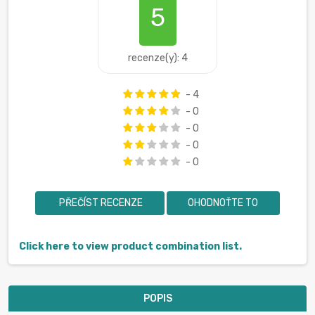
5
recenze(y): 4
- 4
- 0
- 0
- 0
- 0
PŘEČÍST RECENZE
OHODNOŤTE TO
Click here to view product combination list.
POPIS