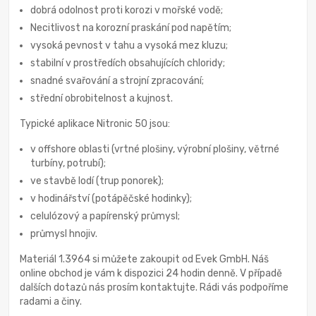
dobrá odolnost proti korozi v mořské vodě;
Necitlivost na korozní praskání pod napětím;
vysoká pevnost v tahu a vysoká mez kluzu;
stabilní v prostředích obsahujících chloridy;
snadné svařování a strojní zpracování;
střední obrobitelnost a kujnost.
Typické aplikace Nitronic 50 jsou:
v offshore oblasti (vrtné plošiny, výrobní plošiny, větrné
turbíny, potrubí);
ve stavbě lodí (trup ponorek);
v hodinářství (potápěčské hodinky);
celulózový a papírenský průmysl;
průmysl hnojiv.
Materiál 1.3964 si můžete zakoupit od Evek GmbH. Náš
online obchod je vám k dispozici 24 hodin denně. V případě
dalších dotazů nás prosím kontaktujte. Rádi vás podpoříme
radami a činy.