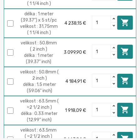
( 1 1/4 inch )
délka : 1 meter
(39.37") x 5 st/pc

4 238,15 €
velikost : 31.75mm
( 1 1/4 inch )
velikost : 50.8mm
( 2 inch )

3 099,90 €
délka : 1 meter
(39.37" inch)
velikost : 50.8mm (
2 inch )

4 184,91 €
délka : 1.5 meter
(59.06" inch)
velikost : 63.5mm (
≈2 1/2 inch )

1 918,09 €
délka : 0.33 meter
(12.99" inch)
velikost : 63.5mm
( ≈2 1/2 inch )

2 663,94 €