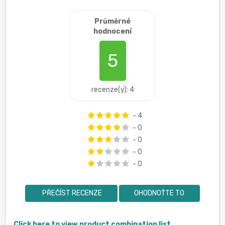
Průměrné
hodnocení
5
recenze(y): 4
- 4
- 0
- 0
- 0
- 0
PŘEČÍST RECENZE
OHODNOŤTE TO
Click here to view product combination list.