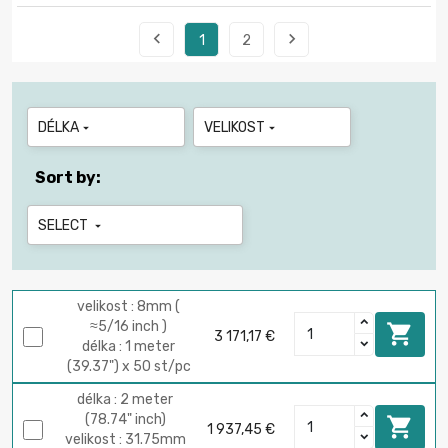


1
2
DÉLKA
VELIKOST


Sort by:
SELECT

velikost : 8mm (
≈5/16 inch )

3 171,17 €
délka : 1 meter
(39.37") x 50 st/pc
délka : 2 meter
(78.74" inch)

1 937,45 €
velikost : 31.75mm