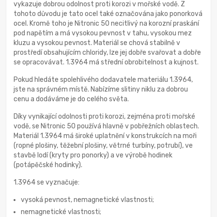
vykazuje dobrou odolnost proti korozi v mořské vodě. Z
tohoto důvodu je tato ocel také označována jako ponorková
ocel. Kromě toho je Nitronic 50 necitlivý na korozní praskání
pod napětím a má vysokou pevnost v tahu, vysokou mez
kluzu a vysokou pevnost. Materiál se chová stabilně v
prostředí obsahujícím chloridy, lze jej dobře svařovat a dobře
se opracovávat. 1.3964 má střední obrobitelnost a kujnost.
Pokud hledáte spolehlivého dodavatele materiálu 1.3964,
jste na správném místě. Nabízíme slitiny niklu za dobrou
cenu a dodáváme je do celého světa.
Díky vynikající odolnosti proti korozi, zejména proti mořské
vodě, se Nitronic 50 používá hlavně v pobřežních oblastech.
Materiál 1.3964 má široké uplatnění v konstrukcích na moři
(ropné plošiny, těžební plošiny, větrné turbíny, potrubí), ve
stavbě lodí (kryty pro ponorky) a ve výrobě hodinek
(potápěčské hodinky).
1.3964 se vyznačuje:
vysoká pevnost, nemagnetické vlastnosti;
nemagnetické vlastnosti;