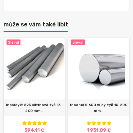
může se vám také libit
Sleva!
Sleva!
incoloy® 825 slitinová tyč 16-
Inconel® 600 Alloy tyč 10-200
200 mm...
mm...
594,11 €
1 931,89 €