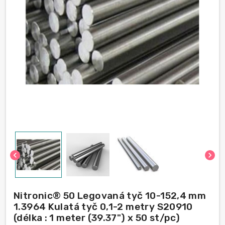
chevron_left
chevron_right
Nitronic® 50 Legovaná tyč 10-152,4 mm
1.3964 Kulatá tyč 0,1-2 metry S20910
(délka : 1 meter (39.37") x 50 st/pc)