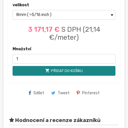
velikost
3 171,17 €
S DPH
(21,14
€/meter)
Množství
shopping_cart
PŘIDAT DO KOŠÍKU
Sdílet
Tweet
Pinterest
Hodnocení a recenze zákazníků