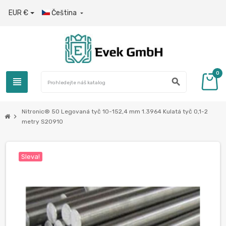
EUR €
Čeština

0
view_headline
search
Nitronic® 50 Legovaná tyč 10-152,4 mm 1.3964 Kulatá tyč 0,1-2
chevron_right
metry S20910
Sleva!