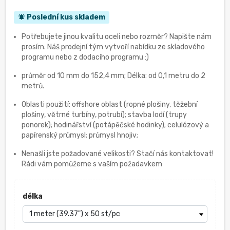
Poslední kus skladem
notifications_active
Potřebujete jinou kvalitu oceli nebo rozměr? Napište nám
prosím. Náš prodejní tým vytvoří nabídku ze skladového
programu nebo z dodacího programu :)
průměr od 10 mm do 152,4 mm; Délka: od 0,1 metru do 2
metrů.
Oblasti použití: offshore oblast (ropné plošiny, těžební
plošiny, větrné turbíny, potrubí); stavba lodí (trupy
ponorek); hodinářství (potápěčské hodinky); celulózový a
papírenský průmysl; průmysl hnojiv;
Nenašli jste požadované velikosti? Stačí nás kontaktovat!
Rádi vám pomůžeme s vaším požadavkem
délka