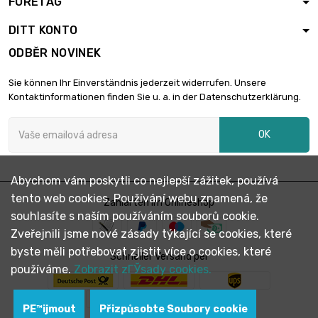
FÖRETAG
DITT KONTO
ODBĚR NOVINEK
Sie können Ihr Einverständnis jederzeit widerrufen. Unsere
Kontaktinformationen finden Sie u. a. in der Datenschutzerklärung.
OK
Abychom vám poskytli co nejlepší zážitek, používá
tento web cookies. Používání webu znamená, že
Zahlarten im Onlineshop
souhlasíte s naším používáním souborů cookie.
Zveřejnili jsme nové zásady týkající se cookies, které
byste měli potřebovat zjistit více o cookies, které
Schneller Versand per
používáme.
Zobrazit zГЎsady cookies.
PЕ™ijmout
Přizpůsobte Soubory cookie