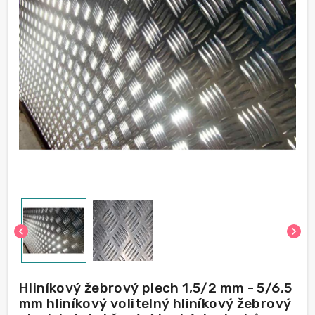
chevron_left
chevron_right
Hliníkový žebrový plech 1,5/2 mm - 5/6,5
mm hliníkový volitelný hliníkový žebrový