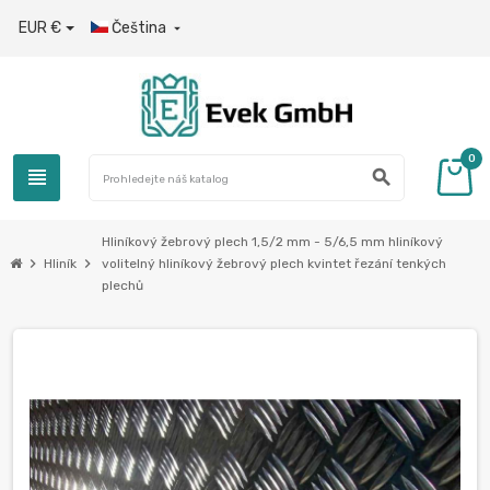
EUR €
Čeština

0
view_headline
search
Hliníkový žebrový plech 1,5/2 mm - 5/6,5 mm hliníkový
chevron_right
chevron_right
Hliník
volitelný hliníkový žebrový plech kvintet řezání tenkých
plechů