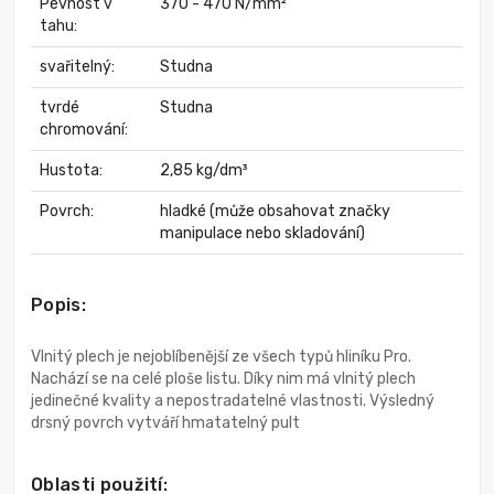
Pevnost v
370 - 470 N/mm²
tahu:
svařitelný:
Studna
tvrdé
Studna
chromování:
Hustota:
2,85 kg/dm³
Povrch:
hladké (může obsahovat značky
manipulace nebo skladování)
Popis:
Vlnitý plech je nejoblíbenější ze všech typů hliníku Pro.
Nachází se na celé ploše listu. Díky nim má vlnitý plech
jedinečné kvality a nepostradatelné vlastnosti. Výsledný
drsný povrch vytváří hmatatelný pult
Oblasti použití: