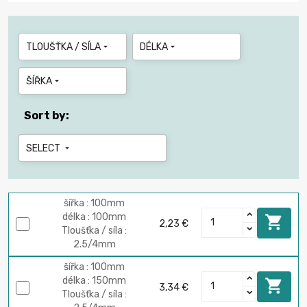
TLOUŠŤKA / SÍLA
DÉLKA


ŠÍŘKA

Sort by:
SELECT

šířka : 100mm
délka : 100mm

2,23 €
Tloušťka / síla :
2.5/4mm
šířka : 100mm
délka : 150mm

3,34 €
Tloušťka / síla :