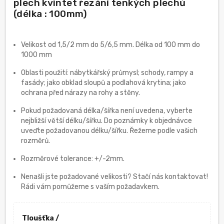
plech kvintet řezání tenkých plechů
(délka : 100mm)
Velikost od 1,5/2 mm do 5/6,5 mm. Délka od 100 mm do
1000 mm
Oblasti použití: nábytkářský průmysl; schody, rampy a
fasády; jako obklad sloupů a podlahová krytina; jako
ochrana před nárazy na rohy a stěny.
Pokud požadovaná délka/šířka není uvedena, vyberte
nejbližší větší délku/šířku. Do poznámky k objednávce
uveďte požadovanou délku/šířku. Řežeme podle vašich
rozměrů.
Rozměrové tolerance: +/-2mm.
Nenašli jste požadované velikosti? Stačí nás kontaktovat!
Rádi vám pomůžeme s vaším požadavkem.
Tloušťka /