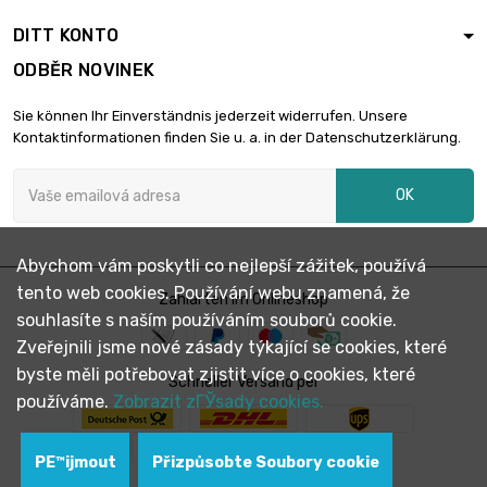

22,32 €
Tloušťka / síla :
DITT KONTO
2.5/4mm
ODBĚR NOVINEK
délka : 150mm
šířka : 150mm

5,02 €
Sie können Ihr Einverständnis jederzeit widerrufen. Unsere
Tloušťka / síla :
Kontaktinformationen finden Sie u. a. in der Datenschutzerklärung.
2.5/4mm
délka : 200mm
OK
šířka : 150mm

6,69 €
Tloušťka / síla :
2.5/4mm
Abychom vám poskytli co nejlepší zážitek, používá
délka : 250mm
tento web cookies. Používání webu znamená, že
šířka : 150mm
Zahlarten im Onlineshop

8,37 €
souhlasíte s naším používáním souborů cookie.
Tloušťka / síla :
2.5/4mm
Zveřejnili jsme nové zásady týkající se cookies, které
byste měli potřebovat zjistit více o cookies, které
délka : 300mm
Schneller Versand per
šířka : 150mm
používáme.
Zobrazit zГЎsady cookies.

10,04 €
Tloušťka / síla :
2.5/4mm
PЕ™ijmout
Přizpůsobte Soubory cookie
délka : 400mm