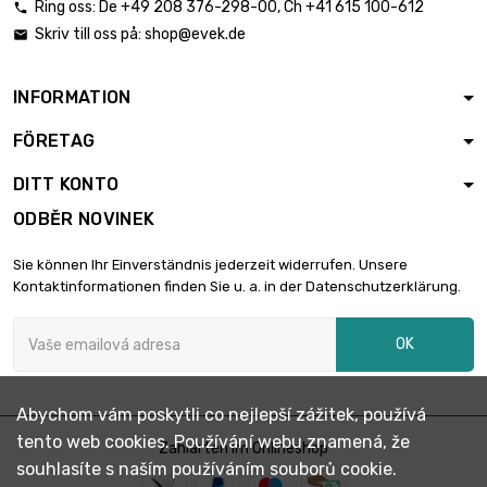
Ring oss:
De
+49 208 376-298-00
, Ch
+41 615 100-612

šířka : 100mm
Skriv till oss på:
shop@evek.de

délka : 900mm

13,07 €
Tloušťka / síla :
2.5/4mm
INFORMATION
šířka : 100mm
FÖRETAG
délka : 1000mm

14,51 €
Tloušťka / síla :
DITT KONTO
2.5/4mm
ODBĚR NOVINEK
délka : 150mm
šířka : 150mm

3,27 €
Sie können Ihr Einverständnis jederzeit widerrufen. Unsere
Tloušťka / síla :
Kontaktinformationen finden Sie u. a. in der Datenschutzerklärung.
2.5/4mm
délka : 200mm
OK
šířka : 150mm

4,36 €
Tloušťka / síla :
2.5/4mm
Abychom vám poskytli co nejlepší zážitek, používá
délka : 250mm
tento web cookies. Používání webu znamená, že
šířka : 150mm
Zahlarten im Onlineshop

5,45 €
souhlasíte s naším používáním souborů cookie.
Tloušťka / síla :