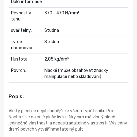
Další informace:
Pevnost v
370 - 470 N/mm²
tahu:
svařitelný:
Studna
tvrdé
Studna
chromování:
Hustota:
2,85 kg/dm³
Povrch:
hladké (může obsahovat značky
manipulace nebo skladování)
Popis:
Vlnitý plech je nejoblíbenější ze všech typů hliníku Pro.
Nachází se na celé ploše listu. Díky nim má vlnitý plech
jedinečné vlastnosti a nepostradatelné vlastnosti. Výsledný
drsný povrch vytváří hmatatelný pult