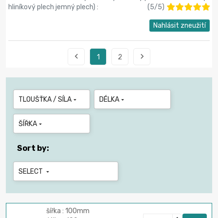
hliníkový plech jemný plech
) :
(
5
/
5
)
Nahlásit zneužití


1
2
TLOUŠŤKA / SÍLA
DÉLKA


ŠÍŘKA

Sort by:
SELECT

šířka : 100mm