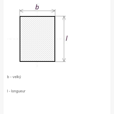
b - velký
I - longueur