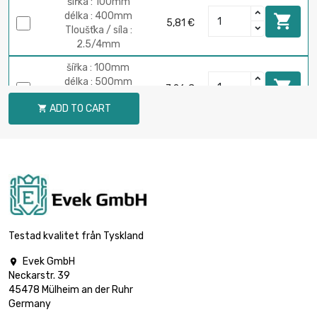
šířka : 100mm
délka : 400mm

5,81 €
Tloušťka / síla :
2.5/4mm
šířka : 100mm
délka : 500mm

7,26 €
Tloušťka / síla :
ADD TO CART

2.5/4mm
šířka : 100mm
délka : 600mm

8,70 €
Tloušťka / síla :
2.5/4mm
šířka : 100mm
délka : 700mm

10,15 €
Tloušťka / síla :
Testad kvalitet från Tyskland
2.5/4mm
Evek GmbH

šířka : 100mm
Neckarstr. 39
délka : 800mm

11,62 €
45478 Mülheim an der Ruhr
Tloušťka / síla :
Germany
2.5/4mm