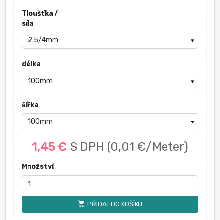
Tloušťka /
síla
délka
šířka
1,45 €
S DPH
(0,01 €/Meter)
Množství
shopping_cart
PŘIDAT DO KOŠÍKU