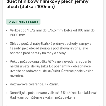
duet hliníkový hliníkový plech jemný
plech (délka : 100mm)
22 Product Sales
check
Velikost od 1,5/2 mm do 5/6,5 mm. Délka od 100 mm do
2000 mm
Oblasti použití: nábytkářský průmysl; schody, rampy a
fasády; jako obklad sloupů a podlahová krytina; jako
ochrana před nárazy na rohy a stěny.
Pokud požadovaná délka/šířka není uvedena, vyberte
nejbližší větší délku/šířku. Do poznámky k objednávce
uveďte požadovanou délku/šířku. Řežeme podle vašich
rozměrů.
Rozměrové tolerance: +/-2mm.
Nenašli jste požadované velikosti? Stačí nás kontaktovat!
Rádi vám pomůžeme s vaším požadavkem.