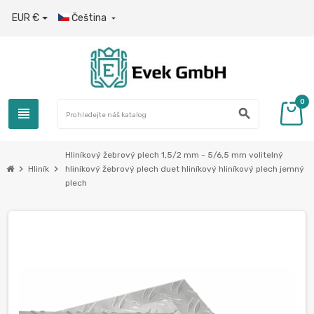
EUR €
Čeština

0
view_headline
search
Hliníkový žebrový plech 1,5/2 mm - 5/6,5 mm volitelný
chevron_right
chevron_right
Hliník
hliníkový žebrový plech duet hliníkový hliníkový plech jemný
plech