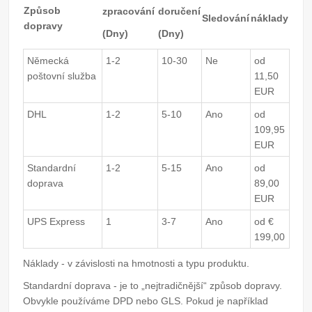
Způsob
zpracování
doručení
Sledování
náklady
dopravy
(Dny)
(Dny)
Německá
1-2
10-30
Ne
od
poštovní služba
11,50
EUR
DHL
1-2
5-10
Ano
od
109,95
EUR
Standardní
1-2
5-15
Ano
od
doprava
89,00
EUR
UPS Express
1
3-7
Ano
od €
199,00
Náklady - v závislosti na hmotnosti a typu produktu.
Standardní doprava - je to „nejtradičnější“ způsob dopravy.
Obvykle používáme DPD nebo GLS. Pokud je například