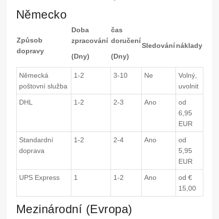
Německo
Doba
čas
Způsob
zpracování
doručení
Sledování
náklady
dopravy
(Dny)
(Dny)
Německá
1-2
3-10
Ne
Volný,
poštovní služba
uvolnit
DHL
1-2
2-3
Ano
od
6,95
EUR
Standardní
1-2
2-4
Ano
od
doprava
5,95
EUR
UPS Express
1
1-2
Ano
od €
15,00
Mezinárodní (Evropa)