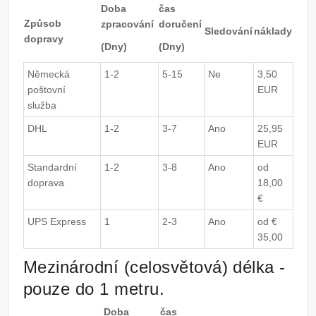
Doba
čas
Způsob
zpracování
doručení
Sledování
náklady
dopravy
(Dny)
(Dny)
Německá
1-2
5-15
Ne
3,50
poštovní
EUR
služba
DHL
1-2
3-7
Ano
25,95
EUR
Standardní
1-2
3-8
Ano
od
doprava
18,00
€
UPS Express
1
2-3
Ano
od €
35,00
Mezinárodní (celosvětová) délka -
pouze do 1 metru.
Doba
čas