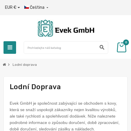
EUR €
Čeština

0
view_headline
search
chevron_right
Lodní doprava
Lodní Doprava
Evek GmbH je společnost zabývající se obchodem s kovy,
která se snaží uspokojit zákazníky nejen kvalitou výrobků,
ale také rychlostí a spolehlivostí dodávek. Níže naleznete
podrobné informace o způsobu doručení, době zpracování,
době doručení, sledování zásilky a nákladech.