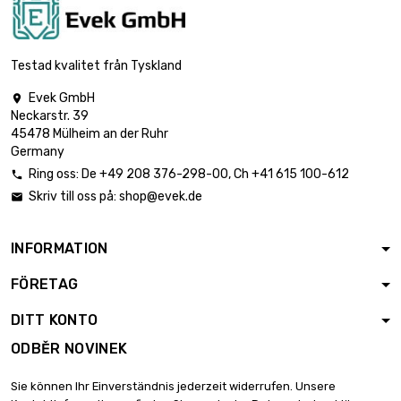
Testad kvalitet från Tyskland
Evek GmbH

Neckarstr. 39
45478 Mülheim an der Ruhr
Germany
Ring oss:
De
+49 208 376-298-00
, Ch
+41 615 100-612

Skriv till oss på:
shop@evek.de

INFORMATION
FÖRETAG
DITT KONTO
ODBĚR NOVINEK
Sie können Ihr Einverständnis jederzeit widerrufen. Unsere