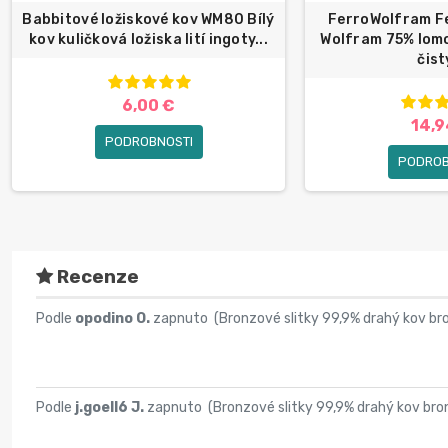
Babbitové ložiskové kov WM80 Bílý
FerroWolfram F
kov kuličková ložiska lití ingoty...
Wolfram 75% lom
čistý
6,00 €
14,9
PODROBNOSTI
PODROB
Recenze
Podle
opodino O.
zapnuto (
Bronzové slitky 99,9% drahý kov br
Podle
j.goell6 J.
zapnuto (
Bronzové slitky 99,9% drahý kov bro