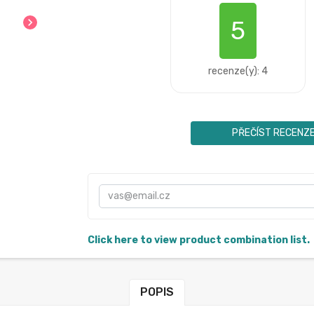
5
chevron_right
recenze(y): 4
PŘEČÍST RECENZ
Click here to view product combination list.
POPIS