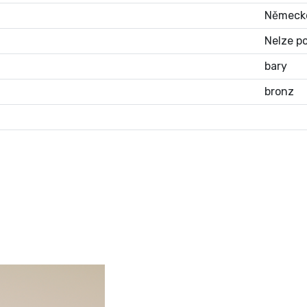
Německ
Nelze po
bary
bronz