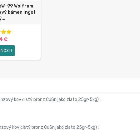
eW-99 Wolfram
ový kámen ingot
...
4 €
NOSTI
onzový kov čistý bronz CuSn jako zlato 25gr-5kg
) :
nzový kov čistý bronz CuSn jako zlato 25gr-5kg
) :