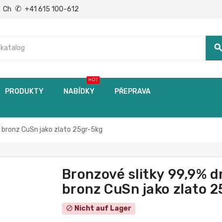
✆
Ch
+41 615 100-612
searc
HOT
PRODUKTY
NABÍDKY
PŘEPRAVA
ý bronz CuSn jako zlato 25gr-5kg
Bronzové slitky 99,9% d
bronz CuSn jako zlato 
Nicht auf Lager
block