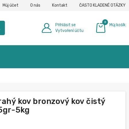
Můj účet
O nás
Kontakt
ČASTO KLADENÉ OTÁZKY
0
Přihlásit se
Můj košík
h
Vytvoření účtu
0,00 €
rahý kov bronzový kov čistý
25gr-5kg