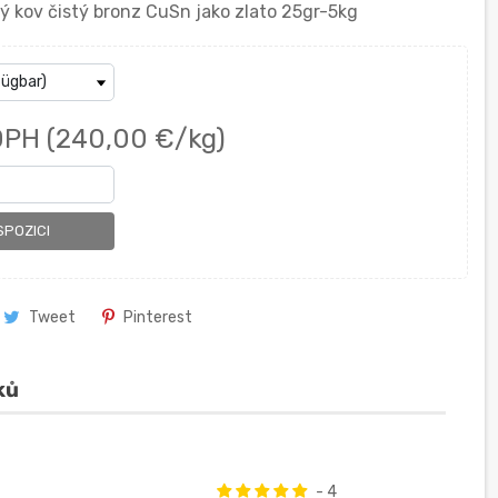
 kov čistý bronz CuSn jako zlato 25gr-5kg
DPH
(240,00 €/kg)
SPOZICI
Tweet
Pinterest
ků
- 4