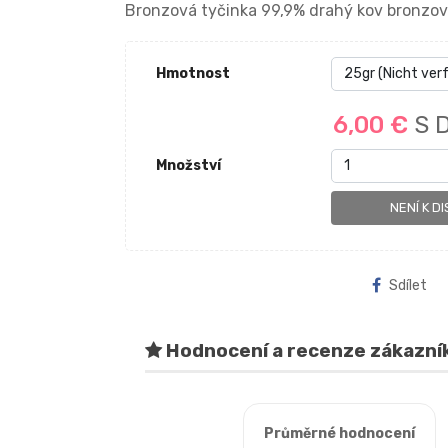
Bronzová tyčinka 99,9% drahý kov bronzový
Hmotnost
6,00 €
S 
Množství
NENÍ K DI
Sdílet
Hodnocení a recenze zákazní
Průměrné hodnocení