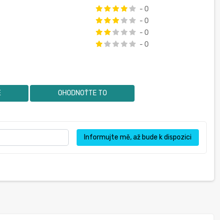
- 0
- 0
- 0
- 0
E
OHODNOŤTE TO
Informujte mě, až bude k dispozici