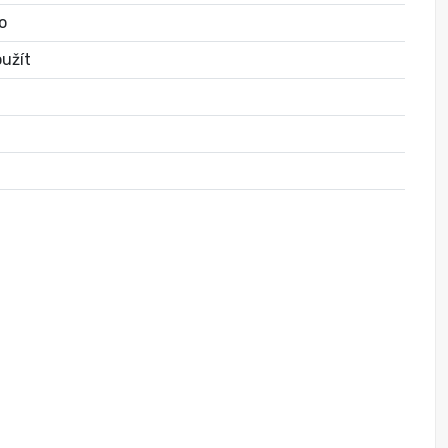
o
užít