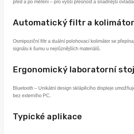
před a po měření – pro vyšší přesnost a snadnější ovládá
Automatický filtr a kolimáto
Osmipoziční filtr a duální polohovací kolimátor se přepín
signálu k šumu u nejrůznějších materiálů.
Ergonomický laboratorní sto
Bluetooth – Unikátní design sklápěcího displeje umožňuje
bez externího PC.
Typické aplikace