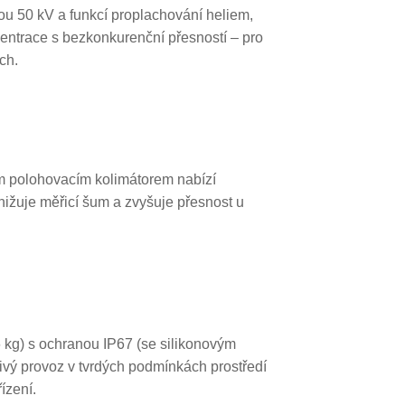
u 50 kV a funkcí proplachování heliem,
entrace s bezkonkurenční přesností – pro
ch.
ím polohovacím kolimátorem nabízí
nižuje měřicí šum a zvyšuje přesnost u
 kg) s ochranou IP67 (se silikonovým
ivý provoz v tvrdých podmínkách prostředí
ízení.