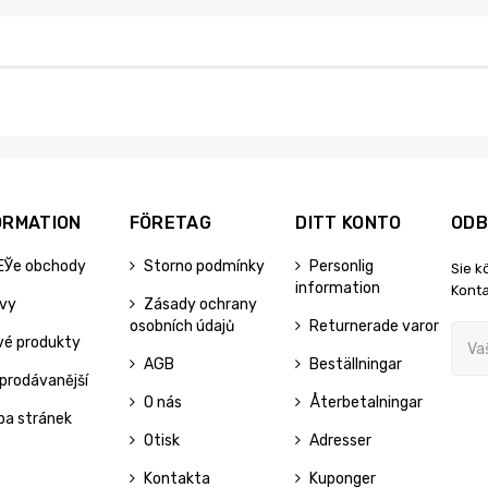
ORMATION
FÖRETAG
DITT KONTO
ODB
ЕЎe obchody
Storno podmínky
Personlig
Sie k
information
Konta
evy
Zásady ochrany
osobních údajů
Returnerade varor
vé produkty
AGB
Beställningar
prodávanější
O nás
Återbetalningar
pa stránek
Otisk
Adresser
Kontakta
Kuponger