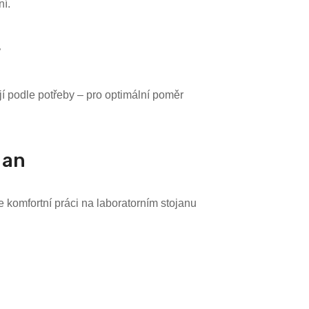
ní.
r
ají podle potřeby – pro optimální poměr
jan
 komfortní práci na laboratorním stojanu