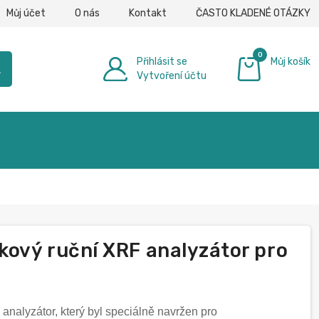
Můj účet
O nás
Kontakt
ČASTO KLADENÉ OTÁZKY
0
Přihlásit se
Můj košík
h
Vytvoření účtu
0,00 €
kový ruční XRF analyzátor pro
analyzátor, který byl speciálně navržen pro