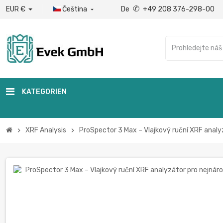
✆
EUR €
Čeština
De
+49 208 376-298-00

KATEGORIEN
XRF Analysis
ProSpector 3 Max – Vlajkový ruční XRF analyz
chevron_right
chevron_right