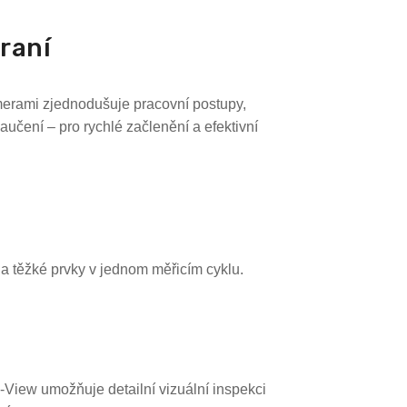
hraní
merami zjednodušuje pracovní postupy,
učení – pro rychlé začlenění a efektivní
 a těžké prvky v jednom měřicím cyklu.
iew umožňuje detailní vizuální inspekci