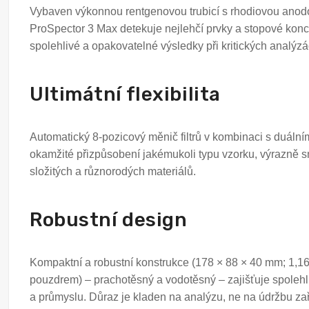
Vybaven výkonnou rentgenovou trubicí s rhodiovou anodo
ProSpector 3 Max detekuje nejlehčí prvky a stopové konc
spolehlivé a opakovatelné výsledky při kritických analýzá
Ultimátní flexibilita
Automatický 8-pozicový měnič filtrů v kombinaci s duáln
okamžité přizpůsobení jakémukoli typu vzorku, výrazně s
složitých a různorodých materiálů.
Robustní design
Kompaktní a robustní konstrukce (178 × 88 × 40 mm; 1,16
pouzdrem) – prachotěsný a vodotěsný – zajišťuje spolehl
a průmyslu. Důraz je kladen na analýzu, ne na údržbu zař