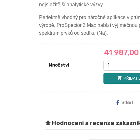
nejsložitější analytické výzvy.
Perfektně vhodný pro náročné aplikace v prů
výrobě, ProSpector 3 Max nabízí výjimečnou 
spektrum prvků od sodíku (Na).
41 987,0
Množství
shopping_cart
PŘIDAT 
Sdílet
Hodnocení a recenze zákazní