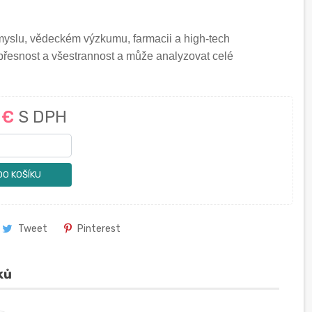
myslu, vědeckém výzkumu, farmacii a high-tech
přesnost a všestrannost a může analyzovat celé
0 €
S DPH
DO KOŠÍKU
Tweet
Pinterest
ků