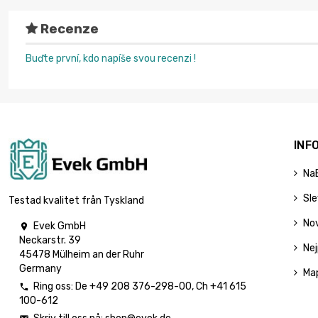
Recenze
Buďte první, kdo napíše svou recenzi !
INF
Na
Sl
Testad kvalitet från Tyskland
No
Evek GmbH

Neckarstr. 39
Nej
45478 Mülheim an der Ruhr
Germany
Ma
Ring oss:
De
+49 208 376-298-00
, Ch
+41 615

100-612