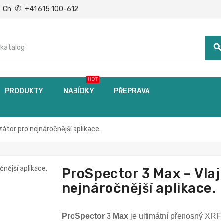
✆
Ch
+41 615 100-612
searc
HOT
PRODUKTY
NABÍDKY
PŘEPRAVA
átor pro nejnáročnější aplikace.
ProSpector 3 Max – Vlaj
nejnáročnější aplikace.
ProSpector 3 Max
je ultimátní přenosný XRF 