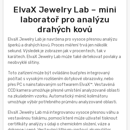
ElvaX Jewelry Lab – mini
laboratoř pro analýzu
drahých kovů
ElvaX Jewelry Lab je navržena pro vysoce přesnou analýzu
šperků a drahých kovů. Proces měření trvá jen několik
sekund. Výsledek je zobrazen jak v procentech, tak v
karátech. ElvaX Jewelry Lab může také detekovat povlaky a
neobvyklé slitiny.
Toto zařízení může být ovládáno buď přes integrovaný
počítač s vysokým rozlišením dotykové obrazovky, nebo
přes PC s nainstalovaným softwarem ElvaX™. Vestavěná
CCD kamera umožňuje přesné umístění analyzované oblasti
na zkušebním vzorku. Automatický měnič kolimátoru
umožňuje výběr potřebného průměru analyzované oblasti.
ElvaX Jewelry Lab má integrovanou vysoce přesnou váhu a
vestavěnou tiskárnu, pomocí které může uživatel tisknout
certifikáty analýzy s údaji o chemickém složení, váze a
dokonce i ceně. Vestavěný lithium-iontový akumulátor