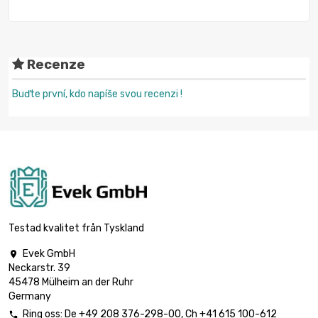
Recenze
Buďte první, kdo napíše svou recenzi !
Testad kvalitet från Tyskland
Evek GmbH

Neckarstr. 39
45478 Mülheim an der Ruhr
Germany
Ring oss:
De
+49 208 376-298-00
, Ch
+41 615 100-612
