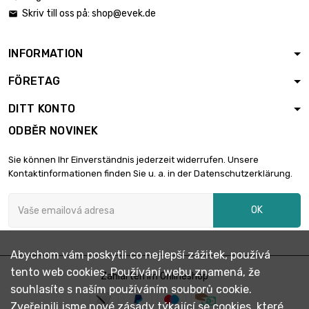
Skriv till oss på:
shop@evek.de

INFORMATION
FÖRETAG
DITT KONTO
ODBĚR NOVINEK
Sie können Ihr Einverständnis jederzeit widerrufen. Unsere
Kontaktinformationen finden Sie u. a. in der Datenschutzerklärung.
OK
Abychom vám poskytli co nejlepší zážitek, používá
tento web cookies. Používání webu znamená, že
Zahlarten im Onlineshop
souhlasíte s naším používáním souborů cookie.
Zveřejnili jsme nové zásady týkající se cookies, které