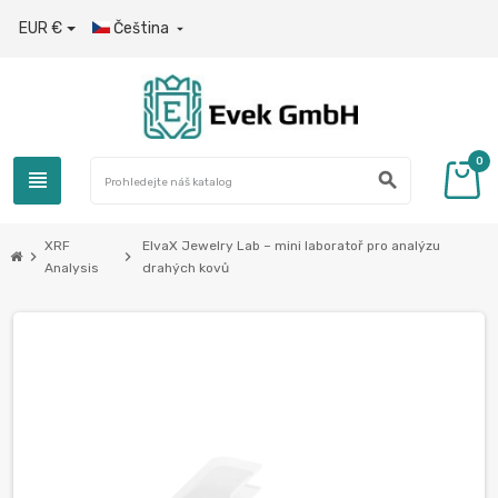
EUR €
Čeština

0
view_headline
search
XRF
ElvaX Jewelry Lab – mini laboratoř pro analýzu
chevron_right
chevron_right
Analysis
drahých kovů