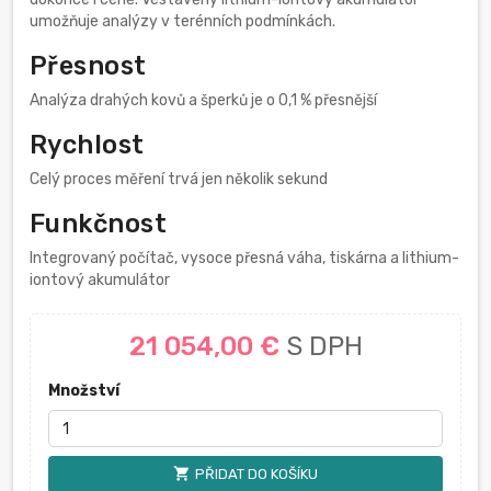
umožňuje analýzy v terénních podmínkách.
Přesnost
Analýza drahých kovů a šperků je o 0,1 % přesnější
Rychlost
Celý proces měření trvá jen několik sekund
Funkčnost
Integrovaný počítač, vysoce přesná váha, tiskárna a lithium-
iontový akumulátor
21 054,00 €
S DPH
Množství
shopping_cart
PŘIDAT DO KOŠÍKU