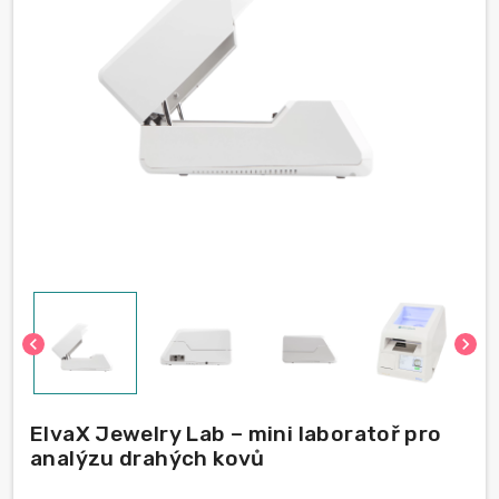
chevron_left
chevron_right
ElvaX Jewelry Lab – mini laboratoř pro
analýzu drahých kovů