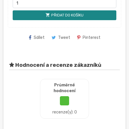
shopping_cart
PŘIDAT DO KOŠÍKU
Sdílet
Tweet
Pinterest
Hodnocení a recenze zákazníků
Průměrné
hodnocení
recenze(y): 0