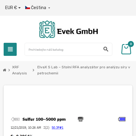
EUR €
Čeština

0
view_headline
search
XRF
ElvaX S Lab – Stolní RFA analyzátor pro analýzu síry v
chevron_right
chevron_right
Analysis
petrochemii