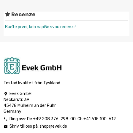
Recenze
Buďte první, kdo napíše svou recenzi !
Testad kvalitet från Tyskland
Evek GmbH

Neckarstr. 39
45478 Mülheim an der Ruhr
Germany
Ring oss:
De
+49 208 376-298-00
, Ch
+41 615 100-612

Skriv till oss på:
shop@evek.de
