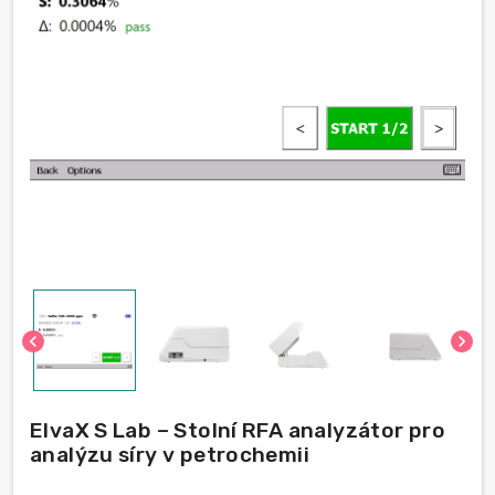
chevron_left
chevron_right
ElvaX S Lab – Stolní RFA analyzátor pro
analýzu síry v petrochemii