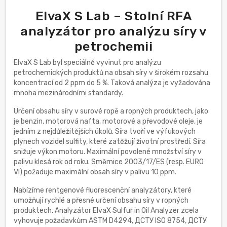
ElvaX S Lab – Stolní RFA
analyzátor pro analýzu síry v
petrochemii
ElvaX S Lab byl speciálně vyvinut pro analýzu
petrochemických produktů na obsah síry v širokém rozsahu
koncentrací od 2 ppm do 5 %. Taková analýza je vyžadována
mnoha mezinárodními standardy.
Určení obsahu síry v surové ropě a ropných produktech, jako
je benzin, motorová nafta, motorové a převodové oleje, je
jedním z nejdůležitějších úkolů. Síra tvoří ve výfukových
plynech vozidel sulfity, které zatěžují životní prostředí. Síra
snižuje výkon motoru. Maximální povolené množství síry v
palivu klesá rok od roku. Směrnice 2003/17/ES (resp. EURO
VI) požaduje maximální obsah síry v palivu 10 ppm.
Nabízíme rentgenové fluorescenční analyzátory, které
umožňují rychlé a přesné určení obsahu síry v ropných
produktech. Analyzátor ElvaX Sulfur in Oil Analyzer zcela
vyhovuje požadavkům ASTM D4294, ДСТУ ISO 8754, ДСТУ