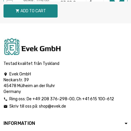

83,28 €
průměr : 2mm
ADD TO CART

délka : 0.1 Meter

28,12 €
průměr : 3mm
délka : 0.2 Meter

50,60 €
průměr : 3mm
Testad kvalitet från Tyskland
Evek GmbH

Neckarstr. 39
délka : 0.3 Meter

67,47 €
45478 Mülheim an der Ruhr
průměr : 3mm
Germany
Ring oss:
De
+49 208 376-298-00
, Ch
+41 615 100-612

Skriv till oss på:
shop@evek.de

délka : 0.4 Meter

86,20 €
průměr : 3mm
INFORMATION