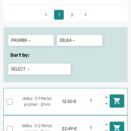


1
2
PRŮMĚR
DÉLKA


Sort by:
SELECT

délka : 0.1 Meter

12,50 €
průměr : 2mm
délka : 0.2 Meter

22,49 €