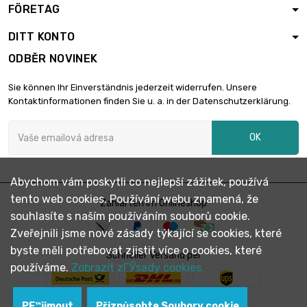
FÖRETAG
délka : 0.5 Meter

103,07 €
průměr : 3mm
DITT KONTO
ODBĚR NOVINEK
délka : 0.75 Meter

147,58 €
Sie können Ihr Einverständnis jederzeit widerrufen. Unsere
průměr : 3mm
Kontaktinformationen finden Sie u. a. in der Datenschutzerklärung.
OK
délka : 1 Meter

187,40 €
průměr : 3mm
Abychom vám poskytli co nejlepší zážitek, používá
tento web cookies. Používání webu znamená, že
délka : 0.1 Meter
Zahlarten im Onlineshop

49,97 €
souhlasíte s naším používáním souborů cookie.
průměr : 4mm
Zveřejnili jsme nové zásady týkající se cookies, které
byste měli potřebovat zjistit více o cookies, které
Schneller Versand per
délka : 0.2 Meter
používáme.
Zobrazit zГЎsady cookies.

89,95 €
průměr : 4mm
PЕ™ijmout
Přizpůsobte Soubory cookie