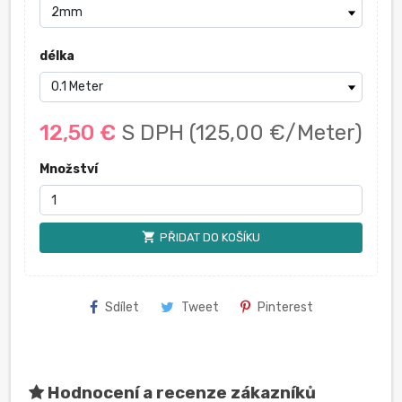
délka
12,50 €
S DPH
(125,00 €/Meter)
Množství
shopping_cart
PŘIDAT DO KOŠÍKU
Sdílet
Tweet
Pinterest
Hodnocení a recenze zákazníků