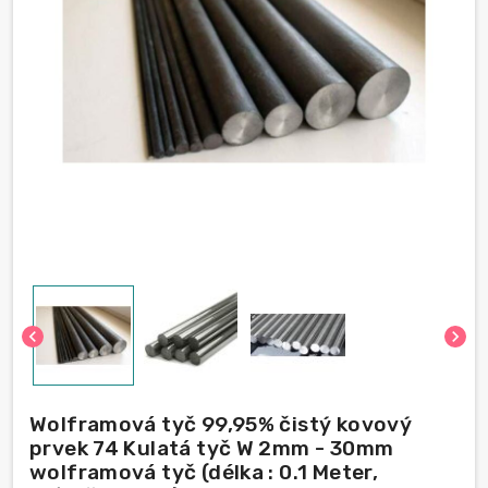
chevron_left
chevron_right
Wolframová tyč 99,95% čistý kovový
prvek 74 Kulatá tyč W 2mm - 30mm
wolframová tyč (délka : 0.1 Meter,