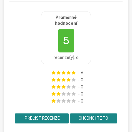
Průměrné
hodnocení
5
recenze(y): 6
- 6
- 0
- 0
- 0
- 0
PŘEČÍST RECENZE
OHODNOŤTE TO