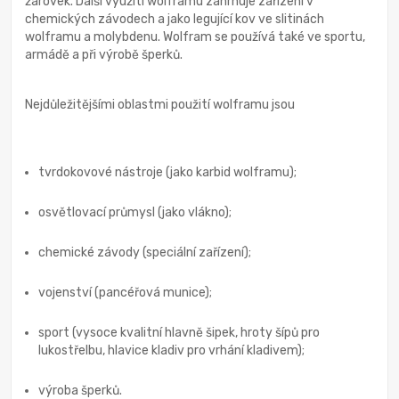
žárovek. Další využití wolframu zahrnuje zařízení v
chemických závodech a jako legující kov ve slitinách
wolframu a molybdenu. Wolfram se používá také ve sportu,
armádě a při výrobě šperků.
Nejdůležitějšími oblastmi použití wolframu jsou
tvrdokovové nástroje (jako karbid wolframu);
osvětlovací průmysl (jako vlákno);
chemické závody (speciální zařízení);
vojenství (pancéřová munice);
sport (vysoce kvalitní hlavně šipek, hroty šípů pro
lukostřelbu, hlavice kladiv pro vrhání kladivem);
výroba šperků.