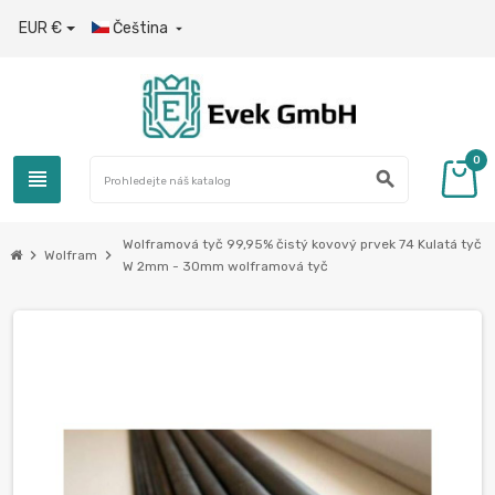
EUR €
Čeština

0
view_headline
search
Wolframová tyč 99,95% čistý kovový prvek 74 Kulatá tyč
chevron_right
chevron_right
Wolfram
W 2mm - 30mm wolframová tyč