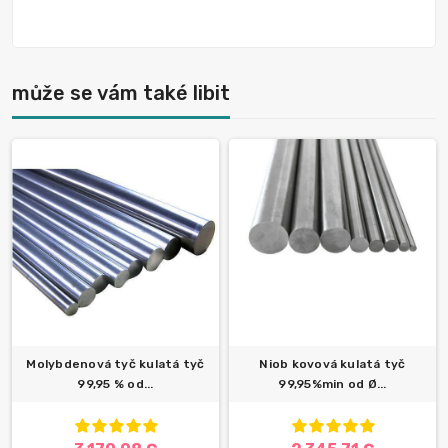
může se vám také libit
Molybdenová tyč kulatá tyč
Niob kovová kulatá tyč
99,95 % od...
99,95%min od Ø...