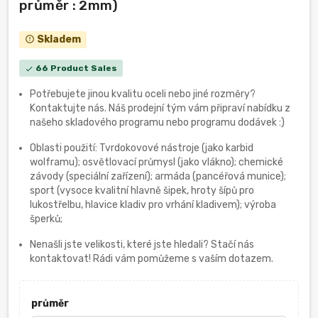
průměr : 2mm)
Skladem
error_outline
66 Product Sales
check
Potřebujete jinou kvalitu oceli nebo jiné rozměry?
Kontaktujte nás. Náš prodejní tým vám připraví nabídku z
našeho skladového programu nebo programu dodávek :)
Oblasti použití: Tvrdokovové nástroje (jako karbid
wolframu); osvětlovací průmysl (jako vlákno); chemické
závody (speciální zařízení); armáda (pancéřová munice);
sport (vysoce kvalitní hlavně šipek, hroty šípů pro
lukostřelbu, hlavice kladiv pro vrhání kladivem); výroba
šperků;
Nenašli jste velikosti, které jste hledali? Stačí nás
kontaktovat! Rádi vám pomůžeme s vaším dotazem.
průměr