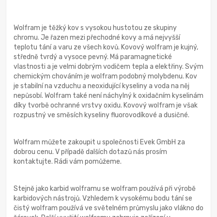
Wolfram je těžký kov s vysokou hustotou ze skupiny
chromu. Je řazen mezi přechodné kovy a má nejvyšší
teplotu tání a varu ze všech kovů. Kovový wolfram je kujný,
středně tvrdý a vysoce pevný. Má paramagnetické
vlastnosti a je velmi dobrým vodičem tepla a elektřiny. Svým
chemickým chováním je wolfram podobný molybdenu. Kov
je stabilní na vzduchu a neoxidující kyseliny a voda na něj
nepůsobí. Wolfram také není náchylný k oxidačním kyselinám
díky tvorbě ochranné vrstvy oxidu. Kovový wolfram je však
rozpustný ve směsích kyseliny fluorovodíkové a dusičné.
Wolfram můžete zakoupit u společnosti Evek GmbH za
dobrou cenu. V případě dalších dotazů nás prosím
kontaktujte. Rádi vám pomůžeme.
Stejně jako karbid wolframu se wolfram používá při výrobě
karbidových nástrojů. Vzhledem k vysokému bodu tání se
čistý wolfram používá ve světelném průmyslu jako vlákno do