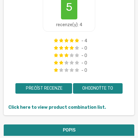
5
recenze(y): 4
- 4
- 0
- 0
- 0
- 0
PŘEČÍST RECENZE
OHODNOŤTE TO
Click here to view product combination list.
POPIS