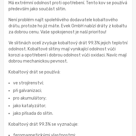
Má extrémní odolnost proti opotřebení. Tento kov se používá
především jako součást slitin.
Není problém najít spolehlivého dodavatele kobaltového
drátu, protože ho již máte. Evek GmbH nabízí dráty z kobaltu
za dobrou cenu. Vaše spokojenost je naší prioritou!
Ve slitinách ocelí zvyšuje kobaltový drát 99.3% jejich teplotní
odolnost. Kobaltové slitiny mají vynikající odolnost vůči
korozi a opotřebení i dobrou odolnost vůči oxidaci. Navíc mají
dobrou mechanickou pevnost.
Kobaltový drát se používá:
ve strojírenství;
při galvanizaci;
pro akumulátory;
jako katalyzátor;
jako přísada do slitin.
Kobaltový drát 99.3% se vyznačuje:
feromagnetickými vlastnostmi;