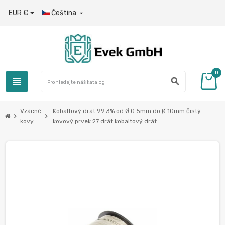
EUR €
Čeština

0
view_headline
search
Vzácné
Kobaltový drát 99.3% od Ø 0.5mm do Ø 10mm čistý
chevron_right
chevron_right
kovy
kovový prvek 27 drát kobaltový drát