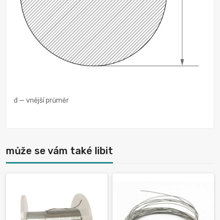
d — vnější průměr
může se vám také libit