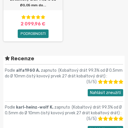
Ø0,05 mm do...
2 099,96 €
PODROBNOSTI
Recenze
Podle
alfa1960 A.
zapnuto (
Kobaltový drát 99.3% od Ø 0.5mm
do Ø 10mm čistý kovový prvek 27 drát kobaltový drát
) :
(
5
/
5
)
Nahlásit zneužití
Podle
karl-heinz-wolf K.
zapnuto (
Kobaltový drát 99.3% od Ø
0.5mm do Ø 10mm čistý kovový prvek 27 drát kobaltový drát
) :
(
5
/
5
)