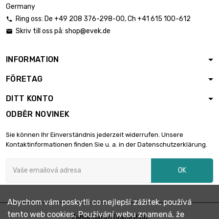
Germany
Ring oss:
De
+49 208 376-298-00
, Ch
+41 615 100-612

Skriv till oss på:
shop@evek.de

délka : 50 Meter

2 123,79 €
průměr : 1.8mm
INFORMATION
FÖRETAG
délka : 100 Meter

4 162,64 €
průměr : 1.8mm
DITT KONTO
ODBĚR NOVINEK
délka : 50 Meter

2 621,95 €
Sie können Ihr Einverständnis jederzeit widerrufen. Unsere
průměr : 2mm
Kontaktinformationen finden Sie u. a. in der Datenschutzerklärung.
OK
délka : 25 Meter

2 265,36 €
průměr : 2.4mm
Abychom vám poskytli co nejlepší zážitek, používá
tento web cookies. Používání webu znamená, že
délka : 50 Meter
Zahlarten im Onlineshop