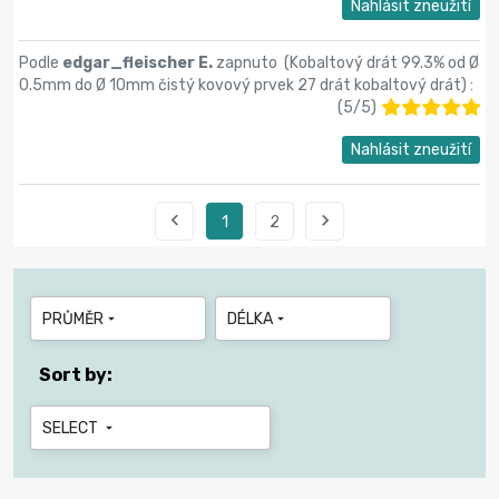
Nahlásit zneužití
Podle
edgar_fleischer E.
zapnuto (
Kobaltový drát 99.3% od Ø
0.5mm do Ø 10mm čistý kovový prvek 27 drát kobaltový drát
) :
(
5
/
5
)
Nahlásit zneužití


1
2
PRŮMĚR
DÉLKA


Sort by:
SELECT
