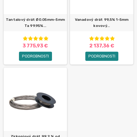
Tantalový drát Ø0.05mm-5mm
Vanadový drát 99,5% 1-5mm
Ta 99.95%...
kovový...
3 775,93 €
2 137,36 €
PODROBNOSTI
PODROBNOSTI
Zirkoniový drát 99,2 % od