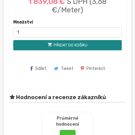
1 839,08 €
S DPH
(3,68
€/Meter)
Množství
shopping_cart
PŘIDAT DO KOŠÍKU
Sdílet
Tweet
Pinterest
Hodnocení a recenze zákazníků
Průměrné
hodnocení