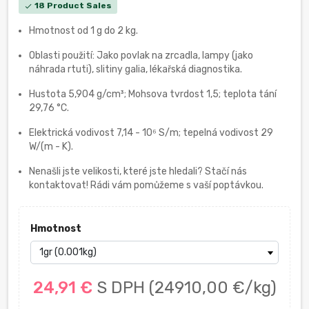
18 Product Sales
check
Hmotnost od 1 g do 2 kg.
Oblasti použití: Jako povlak na zrcadla, lampy (jako
náhrada rtuti), slitiny galia, lékařská diagnostika.
Hustota 5,904 g/cm³; Mohsova tvrdost 1,5; teplota tání
29,76 °C.
Elektrická vodivost 7,14 - 10⁶ S/m; tepelná vodivost 29
W/(m - K).
Nenašli jste velikosti, které jste hledali? Stačí nás
kontaktovat! Rádi vám pomůžeme s vaší poptávkou.
Hmotnost
24,91 €
S DPH
(24910,00 €/kg)