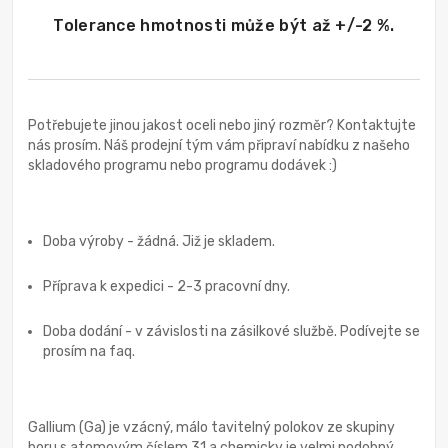
Tolerance hmotnosti může být až +/-2 %.
Potřebujete jinou jakost oceli nebo jiný rozměr? Kontaktujte
nás prosím. Náš prodejní tým vám připraví nabídku z našeho
skladového programu nebo programu dodávek :)
Doba výroby - žádná. Již je skladem.
Příprava k expedici - 2-3 pracovní dny.
Doba dodání - v závislosti na zásilkové službě. Podívejte se
prosím na faq.
Gallium (Ga) je vzácný, málo tavitelný polokov ze skupiny
boru s atomovým číslem 31 a chemicky je velmi podobný