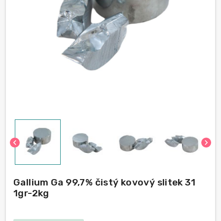
chevron_left
chevron_right
Gallium Ga 99,7% čistý kovový slitek 31
1gr-2kg