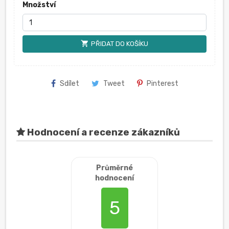
Množství
shopping_cart
PŘIDAT DO KOŠÍKU
Sdílet
Tweet
Pinterest
Hodnocení a recenze zákazníků
Průměrné
hodnocení
5