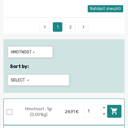
Nahlásit zneužití


1
2
HMOTNOST

Sort by:
SELECT

Hmotnost : 1gr

24,91 €
(0.001kg)