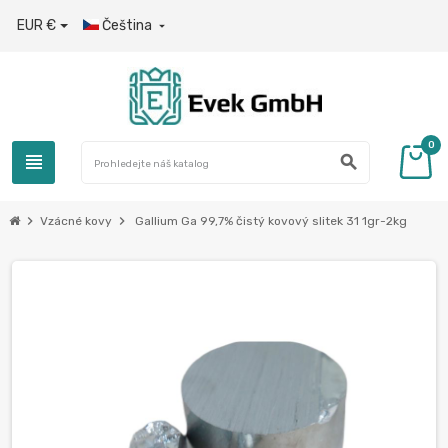
EUR €
Čeština

0
view_headline
search
chevron_right
chevron_right
Vzácné kovy
Gallium Ga 99,7% čistý kovový slitek 31 1gr-2kg