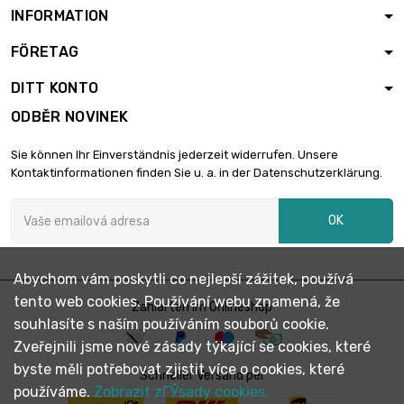
INFORMATION
FÖRETAG
DITT KONTO
ODBĚR NOVINEK
Sie können Ihr Einverständnis jederzeit widerrufen. Unsere
Kontaktinformationen finden Sie u. a. in der Datenschutzerklärung.
OK
Abychom vám poskytli co nejlepší zážitek, používá
tento web cookies. Používání webu znamená, že
Zahlarten im Onlineshop
souhlasíte s naším používáním souborů cookie.
Zveřejnili jsme nové zásady týkající se cookies, které
byste měli potřebovat zjistit více o cookies, které
Schneller Versand per
používáme.
Zobrazit zГЎsady cookies.