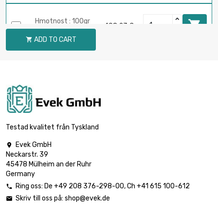
Hmotnost : 100gr

498,23 €
(0.1kg)
ADD TO CART

Hmotnost : 250gr

934,19 €
(0.25kg)
Hmotnost : 500gr

1 494,70 €
(0.5kg)
Testad kvalitet från Tyskland
Evek GmbH

Neckarstr. 39
Hmotnost : 1000gr

2 491,17 €
45478 Mülheim an der Ruhr
(1kg)
Germany
Ring oss:
De
+49 208 376-298-00
, Ch
+41 615 100-612

Skriv till oss på:
shop@evek.de

Hmotnost :

4 982,36 €
2000gr (2kg)