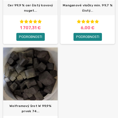
Cer 99,9 % cer čistý kovový
Manganové vločky min. 99,7 %
nuget...
čistý...
1 707,31 €
6,00 €
PODROBNOSTI
PODROBNOSTI
Wolframový šrot W 99,9%
prvek 74...