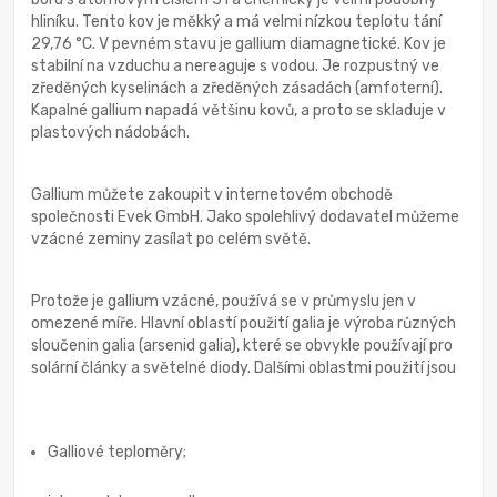
hliníku. Tento kov je měkký a má velmi nízkou teplotu tání
29,76 °C. V pevném stavu je gallium diamagnetické. Kov je
stabilní na vzduchu a nereaguje s vodou. Je rozpustný ve
zředěných kyselinách a zředěných zásadách (amfoterní).
Kapalné gallium napadá většinu kovů, a proto se skladuje v
plastových nádobách.
Gallium můžete zakoupit v internetovém obchodě
společnosti Evek GmbH. Jako spolehlivý dodavatel můžeme
vzácné zeminy zasílat po celém světě.
Protože je gallium vzácné, používá se v průmyslu jen v
omezené míře. Hlavní oblastí použití galia je výroba různých
sloučenin galia (arsenid galia), které se obvykle používají pro
solární články a světelné diody. Dalšími oblastmi použití jsou
Galliové teploměry;