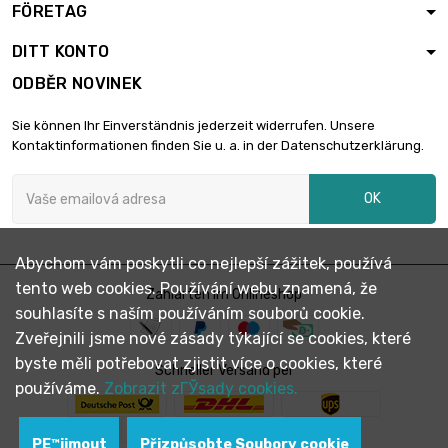
FÖRETAG
Hmotnost : 2500gr

488,27 €
(2.5kg)
DITT KONTO
ODBĚR NOVINEK
Sie können Ihr Einverständnis jederzeit widerrufen. Unsere
Kontaktinformationen finden Sie u. a. in der Datenschutzerklärung.
OK
Abychom vám poskytli co nejlepší zážitek, používá
tento web cookies. Používání webu znamená, že
Zahlarten im Onlineshop
souhlasíte s naším používáním souborů cookie.
Zveřejnili jsme nové zásady týkající se cookies, které
byste měli potřebovat zjistit více o cookies, které
Schneller Versand per
používáme.
Zobrazit zГЎsady cookies.
PЕ™ijmout
Přizpůsobte Soubory cookie