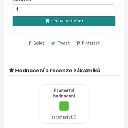
shopping_cart
PŘIDAT DO KOŠÍKU
Sdílet
Tweet
Pinterest
Hodnocení a recenze zákazníků
Průměrné
hodnocení
recenze(y): 0