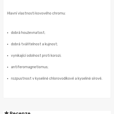
Hlavní vlastnosti kovového chromu:
dobrá houževnatost;
dobrá tvářitelnost a kujnost;
vynikající odolnost proti korozi;
antiferomagnetismus;
rozpustnost v kyselině chlorovodíkové a kyselině sírové.
Recenze