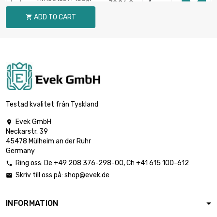

39,86 €
(0.1kg)
ADD TO CART

Hmotnost : 250gr

74,73 €
(0.25kg)
Hmotnost : 500gr

119,57 €
(0.5kg)
Testad kvalitet från Tyskland
Evek GmbH

Neckarstr. 39
Hmotnost : 1000gr

199,30 €
45478 Mülheim an der Ruhr
(1kg)
Germany
Ring oss:
De
+49 208 376-298-00
, Ch
+41 615 100-612

Skriv till oss på:
shop@evek.de

Hmotnost : 2000gr

398,59 €
(2kg)
INFORMATION