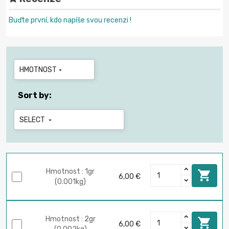
Buďte první, kdo napíše svou recenzi !
HMOTNOST

Sort by:
SELECT

Hmotnost : 1gr

6,00 €
(0.001kg)
Hmotnost : 2gr

6,00 €