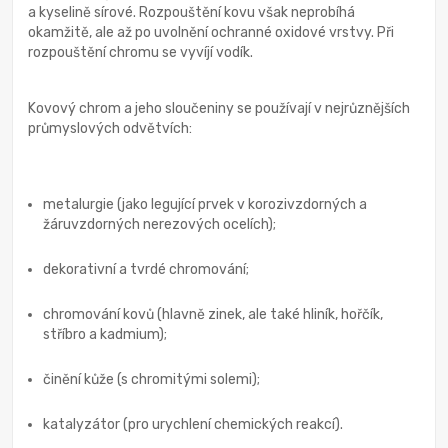
a kyselině sírové. Rozpouštění kovu však neprobíhá
okamžitě, ale až po uvolnění ochranné oxidové vrstvy. Při
rozpouštění chromu se vyvíjí vodík.
Kovový chrom a jeho sloučeniny se používají v nejrůznějších
průmyslových odvětvích:
metalurgie (jako legující prvek v korozivzdorných a
žáruvzdorných nerezových ocelích);
dekorativní a tvrdé chromování;
chromování kovů (hlavně zinek, ale také hliník, hořčík,
stříbro a kadmium);
činění kůže (s chromitými solemi);
katalyzátor (pro urychlení chemických reakcí).