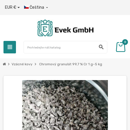
EUR €
Čeština

0
view_headline
search
chevron_right
chevron_right
Vzácné kovy
Chromový granulát 99,7 % Cr 1 g–5 kg