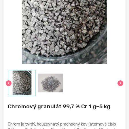
chevron_left
chevron_right
Chromový granulát 99,7 % Cr 1 g–5 kg
Chrom je tvrdý, houževnatý přechodný kov (atomové číslo