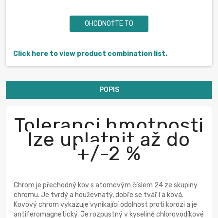
OHODNOŤTE TO
Click here to view product combination list.
POPIS
Toleranci hmotnosti
lze uplatnit až do
+/-2 %
Chrom je přechodný kov s atomovým číslem 24 ze skupiny
chromu. Je tvrdý a houževnatý, dobře se tvář í a ková.
Kovový chrom vykazuje vynikající odolnost proti korozi a je
antiferomagnetický. Je rozpustný v kyselině chlorovodíkové