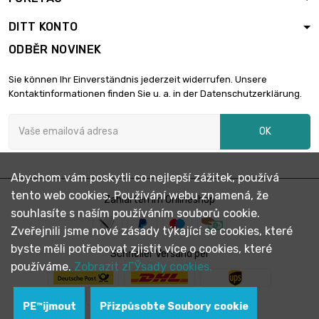
DITT KONTO
ODBĚR NOVINEK
Sie können Ihr Einverständnis jederzeit widerrufen. Unsere
Kontaktinformationen finden Sie u. a. in der Datenschutzerklärung.
OK
Abychom vám poskytli co nejlepší zážitek, používá
tento web cookies. Používání webu znamená, že
Zahlarten im Onlineshop
souhlasíte s naším používáním souborů cookie.
Zveřejnili jsme nové zásady týkající se cookies, které
byste měli potřebovat zjistit více o cookies, které
Schneller Versand per
používáme.
Zobrazit zГЎsady cookies.
PЕ™ijmout
Přizpůsobte Soubory cookie