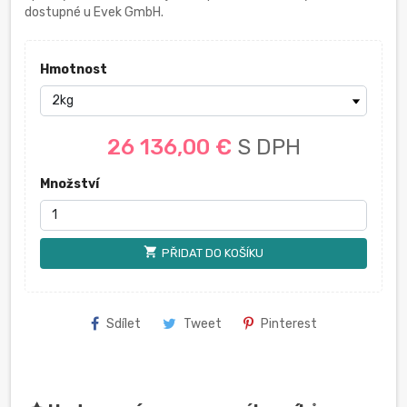
dostupné u Evek GmbH.
Hmotnost
26 136,00 €
S DPH
Množství
shopping_cart
PŘIDAT DO KOŠÍKU
Sdílet
Tweet
Pinterest