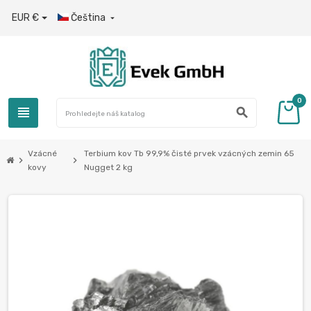
EUR €
Čeština

0
view_headline
search
Vzácné
Terbium kov Tb 99,9% čisté prvek vzácných zemin 65
chevron_right
chevron_right
kovy
Nugget 2 kg