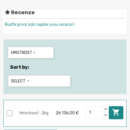
Recenze
Buďte první, kdo napíše svou recenzi !
HMOTNOST

Sort by:
SELECT


Hmotnost : 2kg
26 136,00 €