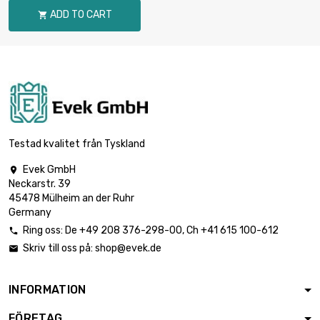
ADD TO CART

Testad kvalitet från Tyskland
Evek GmbH

Neckarstr. 39
45478 Mülheim an der Ruhr
Germany
Ring oss:
De
+49 208 376-298-00
, Ch
+41 615 100-612

Skriv till oss på:
shop@evek.de

INFORMATION
FÖRETAG