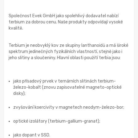
Společnost Evek GmbH jako spolehlivý dodavatel nabízí
terbium za dobrou cenu. Naše produkty odpovídají vysoké
kvalitě.
Terbium je neobvyklý kov ze skupiny lanthanoidů a má široké
spektrum jedinečných fyzikálních vlastností, stejně jako i
jeho slitiny a sloučeniny. Hlavní oblasti použití terbia jsou:
jako přísadový prvek v ternárních slitinách terbium-
železo-kobalt (znovu zapisovatelné magneto-optické
disky);
zvyšování koercivity v magnetech neodym-železo-bor;
optické izolátory (terbium-gallium-granat);
jako dopant v SSD.