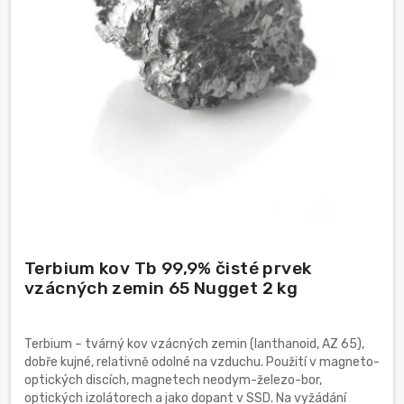
Terbium kov Tb 99,9% čisté prvek
vzácných zemin 65 Nugget 2 kg
Terbium – tvárný kov vzácných zemin (lanthanoid, AZ 65),
dobře kujné, relativně odolné na vzduchu. Použití v magneto-
optických discích, magnetech neodym-železo-bor,
optických izolátorech a jako dopant v SSD. Na vyžádání