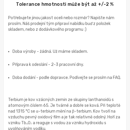
Tolerance hmotnosti může být až +/-2 %
Potřebujete jinou jakost oceli nebo rozměr? Napište nám
prosím. Náš prodejní tým připraví nabídku buď z položek
skladem, nebo z dodávkového programu :)
Doba výroby - žádná. Už máme skladem.
Příprava k odeslání - 2-3 pracovní dny.
Doba dodání - podle dopravce. Podívejte se prosím na FAQ.
Terbium je kov vzácných zemin ze skupiny lanthanoidů s
atomovým číslem 65. Je tvárné a dobře se ková. Při teplotě
nad 1315 °C se α-terbium mění na β-terbium. Kov tvoří na
vzduchu pevný oxidový film a je tak relativně odolný. Hoří za
vzniku Tb₄O₇ a reaguje s vodou za vzniku hydroxidu s
uvolňováním vodíku.